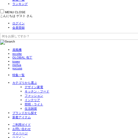
ランキング
MENU
CLOSE
こんにちは
ゲスト
さん
ログイン
会員登録
扇風機
recolte
GLOBAL 包丁
tower
mofua
yucuss
特集一覧
カテゴリから選ぶ
デザイン家電
キッチン・フード
ファッション
インテリア
照明・ライト
生活雑貨
ブランドから探す
新着アイテム
ご利用ガイド
お問い合わせ
マイページ
ログイン