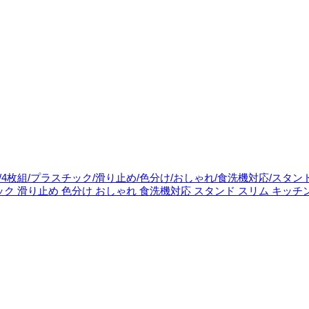
ョセフ/4枚組/プラスチック/滑り止め/色分け/おしゃれ/食洗機対応/スタ
スチック 滑り止め 色分け おしゃれ 食洗機対応 スタンド スリム キッチ