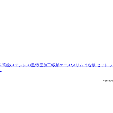
ンド/高級/ステンレス/黒/表面加工/収納ケース/スリム
まな板 セット フ
ン
¥
16,500