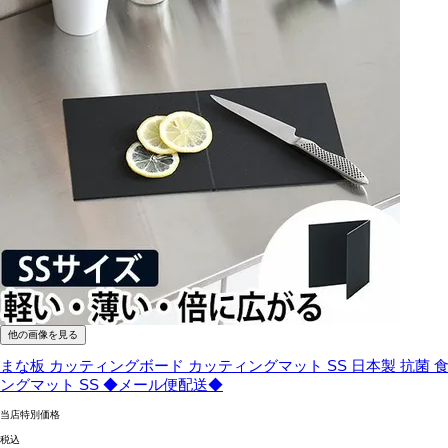
他の画像を見る
まな板 カッティングボード カッティングマット SS 日本製 抗菌 食洗
ングマット SS ◆メール便配送◆
当店特別価格
税込