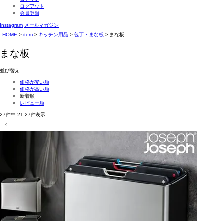
ログアウト
会員登録
Instagram
メールマガジン
HOME
item
キッチン用品
包丁・まな板
まな板
まな板
並び替え
価格が安い順
価格が高い順
新着順
レビュー順
27
件中
21
-
27
件表示