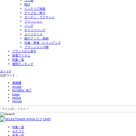
ゴミ箱
時計
インテリア雑貨
テーブル・椅子
カーテン・ラグマット
ファッション
バッグ
キャリーバッグ
スーツケース
旅行グッズ・収納
日傘・雨傘・レイングッズ
ファッション小物
ブランドから探す
新着アイテム
特集一覧
週間ランキング
カート
0
注目ワード：
扇風機
recolte
GLOBAL 包丁
tower
mofua
yucuss
CART
特集一覧
カテゴリ
新着一覧