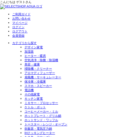
こんにちは
ゲスト
さん
ご利用ガイド
お問い合わせ
マイページ
ログイン
ログアウト
会員登録
カテゴリから探す
デザイン家電
加湿器
ヒーター・暖房
空気清浄・除菌・除湿機
美容・健康
掃除機・クリーナー
アロマディフューザー
扇風機・サーキュレーター
保冷庫・冷蔵庫
スマホ・スピーカー
電話機
その他家電
キッチン家電
ミキサー・プロセッサー
ケトル・ポット
コーヒーメーカー・ミル
ホットプレート・グリル鍋
ホットサンド・ワッフル
トースター・レンジ・オーブン
炊飯器・電気圧力鍋
IHクッキングヒーター