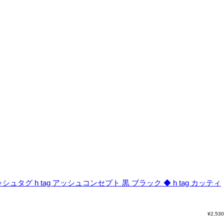
ュタグ h tag アッシュコンセプト 黒 ブラック ◆
h tag カッティ
¥
2,530