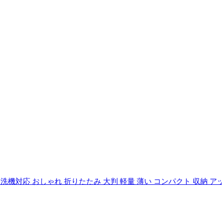
機対応 おしゃれ 折りたたみ 大判 軽量 薄い コンパクト 収納 アッシ