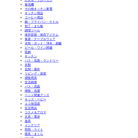
かき氷・フローズン
食洗機
その他キッチン家電
キッチン用品
コーヒー用品
鍋・フライパン・ケトル
包丁・まな板
調理ツール
保存容器・保存アイテム
食器・テーブルウェア
水筒・ポット・浄水・炭酸
ビール・ワイン関連
収納
キッチン
バス・洗面・ランドリー
衣類
玄関・屋外
リビング・居室
掃除用具
生活雑貨
バス・洗面
掃除・洗濯
ペット関連グッズ
キッズ・ベビー
エコ加湿器
生活用品
コスメ＆アロマ
文具・電卓
遊具
インテリア
照明・ライト
寝具・まくら