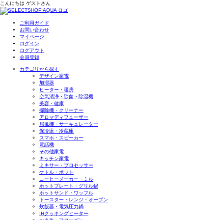
こんにちは
ゲスト
さん
ご利用ガイド
お問い合わせ
マイページ
ログイン
ログアウト
会員登録
カテゴリから探す
デザイン家電
加湿器
ヒーター・暖房
空気清浄・除菌・除湿機
美容・健康
掃除機・クリーナー
アロマディフューザー
扇風機・サーキュレーター
保冷庫・冷蔵庫
スマホ・スピーカー
電話機
その他家電
キッチン家電
ミキサー・プロセッサー
ケトル・ポット
コーヒーメーカー・ミル
ホットプレート・グリル鍋
ホットサンド・ワッフル
トースター・レンジ・オーブン
炊飯器・電気圧力鍋
IHクッキングヒーター