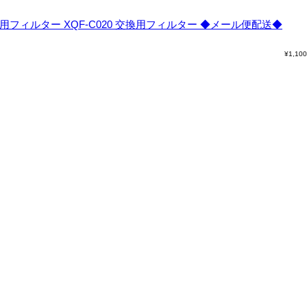
フィルター XQF-C020 交換用フィルター ◆メール便配送◆
¥
1,100