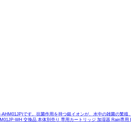
（A02-AHM01JP)です。抗菌作用を持つ銀イオンが、水中の雑菌の
AHM01JP-WH 交換品 本体別売り 専用カートリッジ 加湿器 Rain専用 