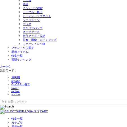
ゴミ箱
時計
インテリア雑貨
テーブル・椅子
カーテン・ラグマット
ファッション
バッグ
キャリーバッグ
スーツケース
旅行グッズ・収納
日傘・雨傘・レイングッズ
ファッション小物
ブランドから探す
新着アイテム
特集一覧
週間ランキング
カート
0
注目ワード：
扇風機
recolte
GLOBAL 包丁
tower
mofua
yucuss
CART
特集一覧
カテゴリ
新着一覧