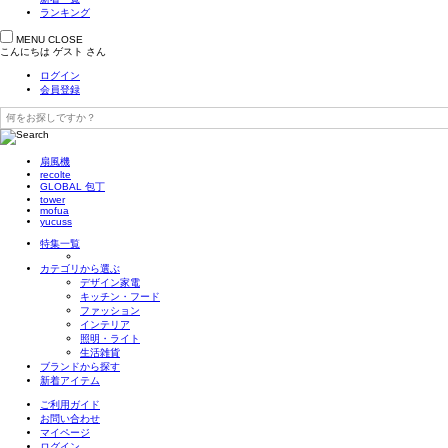
ランキング
MENU
CLOSE
こんにちは
ゲスト
さん
ログイン
会員登録
扇風機
recolte
GLOBAL 包丁
tower
mofua
yucuss
特集一覧
カテゴリから選ぶ
デザイン家電
キッチン・フード
ファッション
インテリア
照明・ライト
生活雑貨
ブランドから探す
新着アイテム
ご利用ガイド
お問い合わせ
マイページ
ログイン