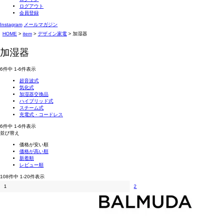
ログアウト
会員登録
Instagram
メールマガジン
HOME
item
デザイン家電
加湿器
加湿器
6
件中
1
-
6
件表示
超音波式
気化式
加湿器交換品
ハイブリッド式
スチーム式
充電式・コードレス
6
件中
1
-
6
件表示
並び替え
価格が安い順
価格が高い順
新着順
レビュー順
108
件中
1
-
20
件表示
1
2