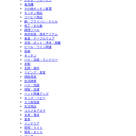
かき氷・フローズン
食洗機
その他キッチン家電
キッチン用品
コーヒー用品
鍋・フライパン・ケトル
包丁・まな板
調理ツール
保存容器・保存アイテム
食器・テーブルウェア
水筒・ポット・浄水・炭酸
ビール・ワイン関連
収納
キッチン
バス・洗面・ランドリー
衣類
玄関・屋外
リビング・居室
掃除用具
生活雑貨
バス・洗面
掃除・洗濯
ペット関連グッズ
キッズ・ベビー
エコ加湿器
生活用品
コスメ＆アロマ
文具・電卓
遊具
インテリア
照明・ライト
寝具・まくら