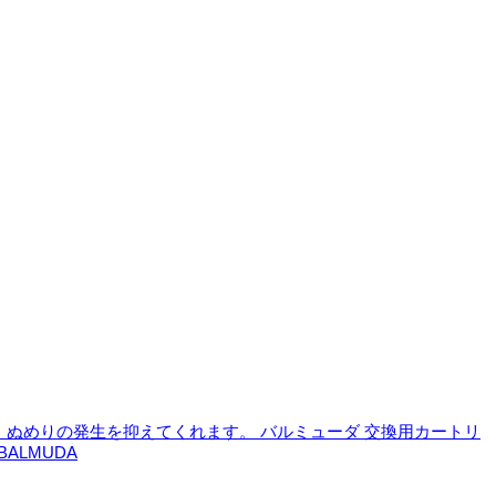
繁殖、ぬめりの発生を抑えてくれます。
バルミューダ 交換用カートリ
BALMUDA