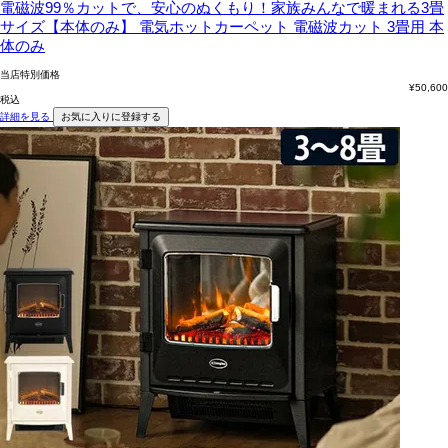
電磁波99％カットで、安心のぬくもり！家族みんなで暖まれる3畳
サイズ【本体のみ】
電気ホットカーペット 電磁波カット 3畳用 本
体のみ
当店特別価格
¥
50,600
税込
詳細を見る
お気に入りに登録する