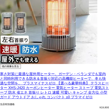
他の画像を見る
寒さ対策に最適な屋外用ヒーター。ガーデン・ベランダでも室内
と同時利用できる防水＆首振り対応の高機能ヒーターで、冬も快
適な空間を。
プラスマイナスゼロ 【選べる豪華特典】 テラスヒー
ター XHS-J420 カーボンヒーター 電気ヒーター ストーブ 電気スト
ーブ 防水 省エネ 首振り レトロ 速暖 可愛い キャンプ 全方位 小型
ガード アウトドア おしゃれ コンパクト ±0 プラマイゼロ
当店特別価格
¥
19,800