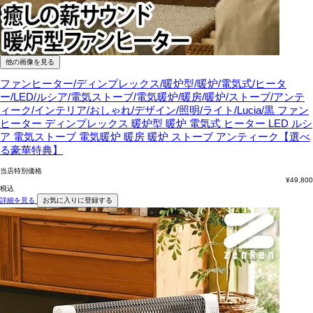
他の画像を見る
ファンヒーター/ディンプレックス/暖炉型/暖炉/電気式/ヒータ
ー/LED/ルシア/電気ストーブ/電気暖炉/暖房/暖炉/ストーブ/アンテ
ィーク/インテリア/おしゃれ/デザイン/照明/ライト/Lucia/黒
ファン
ヒーター ディンプレックス 暖炉型 暖炉 電気式 ヒーター LED ルシ
ア 電気ストーブ 電気暖炉 暖房 暖炉 ストーブ アンティーク【選べ
る豪華特典】
当店特別価格
¥
49,800
税込
詳細を見る
お気に入りに登録する