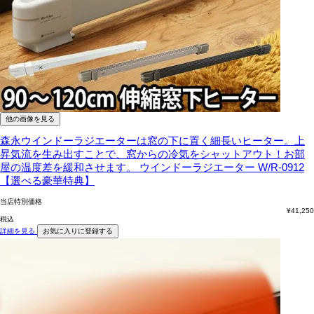
他の画像を見る
森永ウインドーラジエーターは窓の下に置く細長いヒーター。上
昇気流を生み出すことで、窓からの冷気をシャットアウト！お部
屋の温度差を緩和させます。
ウインドーラジエーター W/R-0912
【選べる豪華特典】
当店特別価格
¥
41,250
税込
詳細を見る
お気に入りに登録する