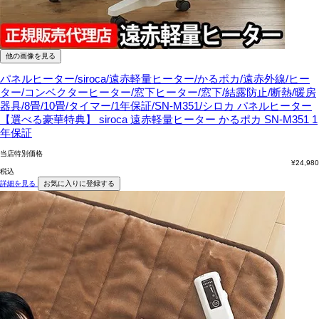
他の画像を見る
パネルヒーター/siroca/遠赤軽量ヒーター/かるポカ/遠赤外線/ヒー
ター/コンベクターヒーター/窓下ヒーター/窓下/結露防止/断熱/暖房
器具/8畳/10畳/タイマー/1年保証/SN-M351/シロカ
パネルヒーター
【選べる豪華特典】 siroca 遠赤軽量ヒーター かるポカ SN-M351 1
年保証
当店特別価格
¥
24,980
税込
詳細を見る
お気に入りに登録する