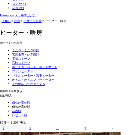
ログアウト
会員登録
Instagram
メールマガジン
HOME
item
デザイン家電
ヒーター・暖房
ヒーター・暖房
9
件中
1
-
9
件表示
こたつ・こたつ布団
電気毛布・ひざ掛け
電気ストーブ
石油ストーブ
ホットカーペット・ホットマット
ファンヒーター
パネルヒーター・窓下ヒーター
オイル・オイルフリーヒーター
その他あったかアイテム
9
件中
1
-
9
件表示
並び替え
価格が安い順
価格が高い順
新着順
レビュー順
89
件中
1
-
20
件表示
1
2
…
5