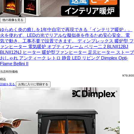
他の画像を見る
ゆらめく炎の癒しを1年中自宅で再現できる「インテリア暖炉」。
火を使わず、LEDの光でリアルな擬似炎を作るため安心安全。電
気で動き、工事不要で設置できます。
ディンプレックス 暖炉型 フ
ァンヒーター 電気暖炉 オプティフレーム ベリー二 2 BLNII12BJ
BLNII12NJ ヒーター 暖炉型ファンヒーター 足元ヒーター ストーブ
おしゃれ アンティーク レトロ 静音 LED リビング Dimplex Opti-
Flame Bellini II
当店特別価格
¥
79,800
税込
詳細を見る
お気に入りに登録する