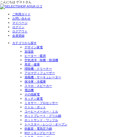
こんにちは
ゲスト
さん
ご利用ガイド
お問い合わせ
マイページ
ログイン
ログアウト
会員登録
カテゴリから探す
デザイン家電
加湿器
ヒーター・暖房
空気清浄・除菌・除湿機
美容・健康
掃除機・クリーナー
アロマディフューザー
扇風機・サーキュレーター
保冷庫・冷蔵庫
スマホ・スピーカー
電話機
その他家電
キッチン家電
ミキサー・プロセッサー
ケトル・ポット
コーヒーメーカー・ミル
ホットプレート・グリル鍋
ホットサンド・ワッフル
トースター・レンジ・オーブン
炊飯器・電気圧力鍋
IHクッキングヒーター