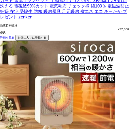
カット 電気ブランケット 【 特典付 】 ひざ掛け ZR-50LT ZR-51LT
洗える 電磁波99%カット 電気毛布 チェック柄 綿100％ 電磁波防止
妊婦 在宅 受験生 防寒 暖房器具 足元暖房 省エネ エコ あったか プ
レゼント zenken
当店特別価格
¥
22,000
税込
詳細を見る
お気に入りに登録する