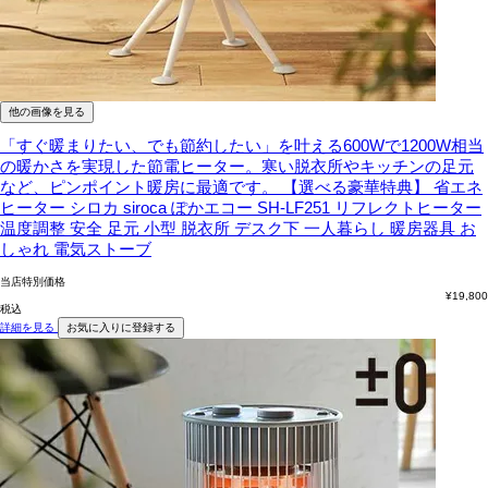
他の画像を見る
「すぐ暖まりたい、でも節約したい」を叶える600Wで1200W相当
の暖かさを実現した節電ヒーター。寒い脱衣所やキッチンの足元
など、ピンポイント暖房に最適です。
【選べる豪華特典】 省エネ
ヒーター シロカ siroca ぽかエコー SH-LF251 リフレクトヒーター
温度調整 安全 足元 小型 脱衣所 デスク下 一人暮らし 暖房器具 お
しゃれ 電気ストーブ
当店特別価格
¥
19,800
税込
詳細を見る
お気に入りに登録する