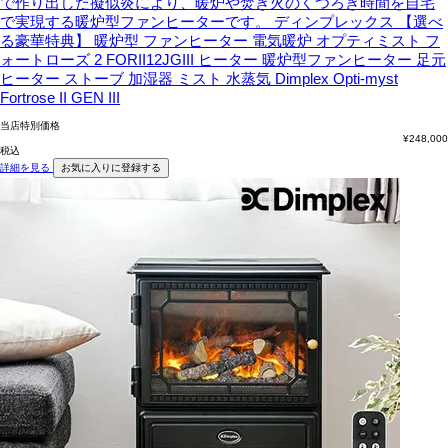
で作り出した擬似炎により、暖炉や焚き火のくつろぎ時間を自宅
で実現する暖炉型ファンヒーターです。
ディンプレックス 【選べ
る豪華特典】 暖炉型 ファンヒーター 電気暖炉 オプティミスト フ
ォートローズ 2 FORII12JGIII ヒーター 暖炉型ファンヒーター 足元
ヒーター ストーブ 加湿器 ミスト 水蒸気 Dimplex Opti-myst
Fortrose II GEN III
当店特別価格
¥
248,000
税込
詳細を見る
お気に入りに登録する