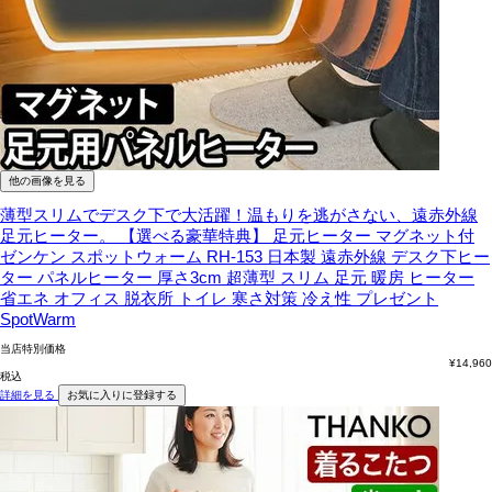
他の画像を見る
薄型スリムでデスク下で大活躍！温もりを逃がさない、遠赤外線
足元ヒーター。
【選べる豪華特典】 足元ヒーター マグネット付
ゼンケン スポットウォーム RH-153 日本製 遠赤外線 デスク下ヒー
ター パネルヒーター 厚さ3cm 超薄型 スリム 足元 暖房 ヒーター
省エネ オフィス 脱衣所 トイレ 寒さ対策 冷え性 プレゼント
SpotWarm
当店特別価格
¥
14,960
税込
詳細を見る
お気に入りに登録する