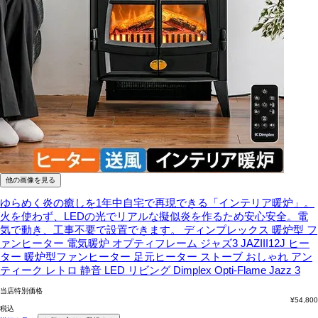
他の画像を見る
ゆらめく炎の癒しを1年中自宅で再現できる「インテリア暖炉」。
火を使わず、LEDの光でリアルな擬似炎を作るため安心安全。電
気で動き、工事不要で設置できます。
ディンプレックス 暖炉型 フ
ァンヒーター 電気暖炉 オプティフレーム ジャズ3 JAZIII12J ヒー
ター 暖炉型ファンヒーター 足元ヒーター ストーブ おしゃれ アン
ティーク レトロ 静音 LED リビング Dimplex Opti-Flame Jazz 3
当店特別価格
¥
54,800
税込