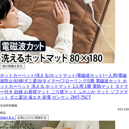
他の画像を見る
ホットカーペット/洗える/ホットマット/電磁波カット/一人用/電磁
波防止/妊婦/ダニ退治/タイマー/フローリング/1畳
電磁波カット ホ
ットカーペット 洗える ホットマット 1人用 1畳 電熱マット タイマ
ー付き 妊婦 お昼寝マット ごろ寝マット ふかふか マット ソファマ
ット ダニ退治 省エネ 節電 ゼンケン ZMT-75CT
当店特別価格
¥
23,100
税込
詳細を見る
お気に入りに登録する