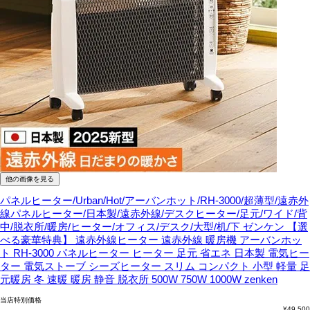
他の画像を見る
パネルヒーター/Urban/Hot/アーバンホット/RH-3000/超薄型/遠赤外
線パネルヒーター/日本製/遠赤外線/デスクヒーター/足元/ワイド/背
中/脱衣所/暖房/ヒーター/オフィス/デスク/大型/机/下
ゼンケン 【選
べる豪華特典】 遠赤外線ヒーター 遠赤外線 暖房機 アーバンホッ
ト RH-3000 パネルヒーター ヒーター 足元 省エネ 日本製 電気ヒー
ター 電気ストーブ シーズヒーター スリム コンパクト 小型 軽量 足
元暖房 冬 速暖 暖房 静音 脱衣所 500W 750W 1000W zenken
当店特別価格
¥
49,500