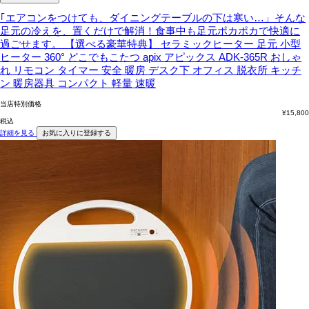
｢エアコンをつけても、ダイニングテーブルの下は寒い…」そんな
足元の冷えを、置くだけで解消！食事中も足元ポカポカで快適に
過ごせます。
【選べる豪華特典】 セラミックヒーター 足元 小型
ヒーター 360° どこでもこたつ apix アピックス ADK-365R おしゃ
れ リモコン タイマー 安全 暖房 デスク下 オフィス 脱衣所 キッチ
ン 暖房器具 コンパクト 軽量 速暖
当店特別価格
¥
15,800
税込
詳細を見る
お気に入りに登録する