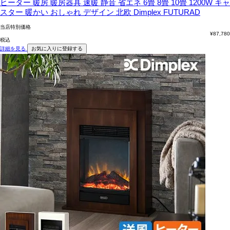
ヒーター 暖房 暖房器具 速暖 静音 省エネ 6畳 8畳 10畳 1200W キャ
スター 暖かい おしゃれ デザイン 北欧 Dimplex FUTURAD
当店特別価格
¥
87,780
税込
詳細を見る
お気に入りに登録する