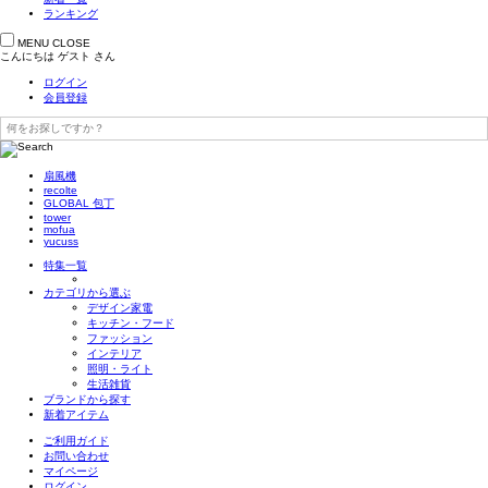
ランキング
MENU
CLOSE
こんにちは
ゲスト
さん
ログイン
会員登録
扇風機
recolte
GLOBAL 包丁
tower
mofua
yucuss
特集一覧
カテゴリから選ぶ
デザイン家電
キッチン・フード
ファッション
インテリア
照明・ライト
生活雑貨
ブランドから探す
新着アイテム
ご利用ガイド
お問い合わせ
マイページ
ログイン