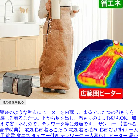
他の画像を見る
寝袋のような毛布にヒーターを内蔵し、まるでこたつの温もりを
感じる着るこたつ。下から足を出し、温もりのまま移動もOK。加
えて省エネなので、テレワーク等に最適です。
サンコー 【選べる
豪華特典】 電気毛布 着るこたつ 電気 着る毛布 毛布 ひざ掛け 一人
用 節電 省エネ タイマー付き テレワーク 一人暮らし ヒーター 暖か