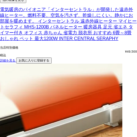
電気暖房のパイオニア「インターセントラル」が開発した遠赤外
線ヒーター。燃料不要、空気を汚さず、乾燥しにくい。静かにお
部屋を暖めます。
インターセントラル 遠赤外線ヒーター マイヒー
トセラフィ MHS-1200B パネルヒーター 暖房器具 足元 省エネ タ
イマー付き オフィス 赤ちゃん 省電力 脱衣所 おすすめ 6畳～8畳
おしゃれ ペット 最大1200W INTER CENTRAL SERAPHY
当店特別価格
¥
49,500
税込
詳細を見る
お気に入りに登録する