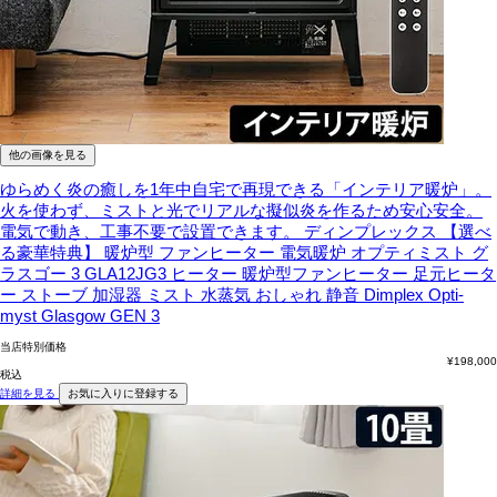
他の画像を見る
ゆらめく炎の癒しを1年中自宅で再現できる「インテリア暖炉」。
火を使わず、ミストと光でリアルな擬似炎を作るため安心安全。
電気で動き、工事不要で設置できます。
ディンプレックス 【選べ
る豪華特典】 暖炉型 ファンヒーター 電気暖炉 オプティミスト グ
ラスゴー 3 GLA12JG3 ヒーター 暖炉型ファンヒーター 足元ヒータ
ー ストーブ 加湿器 ミスト 水蒸気 おしゃれ 静音 Dimplex Opti-
myst Glasgow GEN 3
当店特別価格
¥
198,000
税込
詳細を見る
お気に入りに登録する