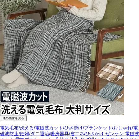
他の画像を見る
電気毛布/洗える/電磁波カット/ひざ掛け/ブランケット/おしゃれ/電
磁波防止/妊婦/ダニ退治/暖房器具/省エネ/ひざかけ
ゼンケン 電磁波