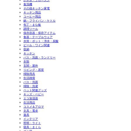
かき氷・フローズン
食洗機
その他キッチン家電
キッチン用品
コーヒー用品
鍋・フライパン・ケトル
包丁・まな板
調理ツール
保存容器・保存アイテム
食器・テーブルウェア
水筒・ポット・浄水・炭酸
ビール・ワイン関連
収納
キッチン
バス・洗面・ランドリー
衣類
玄関・屋外
リビング・居室
掃除用具
生活雑貨
バス・洗面
掃除・洗濯
ペット関連グッズ
キッズ・ベビー
エコ加湿器
生活用品
コスメ＆アロマ
文具・電卓
遊具
インテリア
照明・ライト
寝具・まくら