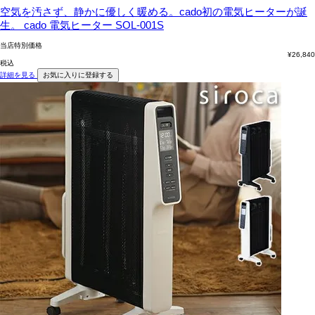
空気を汚さず、静かに優しく暖める。cado初の電気ヒーターが誕
生。
cado 電気ヒーター SOL-001S
当店特別価格
¥
26,840
税込
詳細を見る
お気に入りに登録する