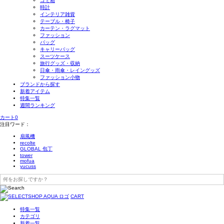
ゴミ箱
時計
インテリア雑貨
テーブル・椅子
カーテン・ラグマット
ファッション
バッグ
キャリーバッグ
スーツケース
旅行グッズ・収納
日傘・雨傘・レイングッズ
ファッション小物
ブランドから探す
新着アイテム
特集一覧
週間ランキング
カート
0
注目ワード：
扇風機
recolte
GLOBAL 包丁
tower
mofua
yucuss
CART
特集一覧
カテゴリ
新着一覧