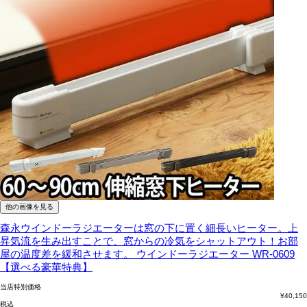
他の画像を見る
森永ウインドーラジエーターは窓の下に置く細長いヒーター。上
昇気流を生み出すことで、窓からの冷気をシャットアウト！お部
屋の温度差を緩和させます。
ウインドーラジエーター WR-0609
【選べる豪華特典】
当店特別価格
¥
40,150
税込