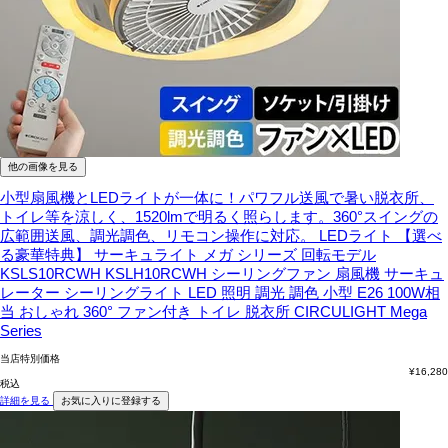
他の画像を見る
小型扇風機とLEDライトが一体に！パワフル送風で暑い脱衣所、
トイレ等を涼しく、1520lmで明るく照らします。360°スイングの
広範囲送風、調光調色、リモコン操作に対応。
LEDライト 【選べ
る豪華特典】 サーキュライト メガ シリーズ 回転モデル
KSLS10RCWH KSLH10RCWH シーリングファン 扇風機 サーキュ
レーター シーリングライト LED 照明 調光 調色 小型 E26 100W相
当 おしゃれ 360° ファン付き トイレ 脱衣所 CIRCULIGHT Mega
Series
当店特別価格
¥
16,280
税込
詳細を見る
お気に入りに登録する