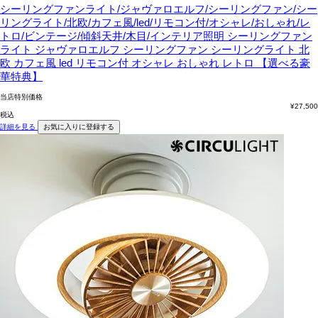
シーリングファンライト/ジャヴァロエルフ/シーリングファン/シー
リングライト/北欧/カフェ風/led/リモコン付/オシャレ/おしゃれ/レ
トロ/ビンテージ/傾斜天井/木目/インテリア照明
シーリングファン
ライト ジャヴァロエルフ シーリングファン シーリングライト 北
欧 カフェ風 led リモコン付 オシャレ おしゃれ レトロ 【選べる豪
華特典】
当店特別価格
¥
27,500
税込
詳細を見る
お気に入りに登録する