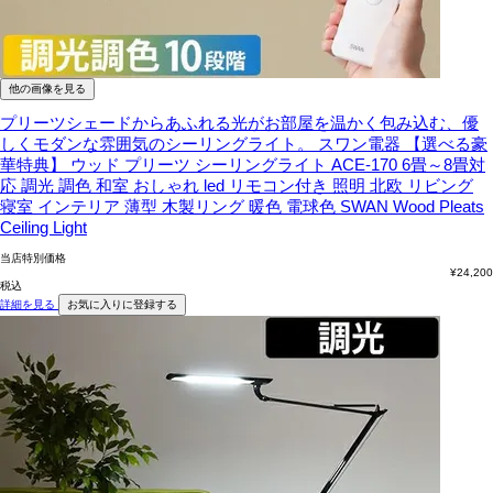
他の画像を見る
プリーツシェードからあふれる光がお部屋を温かく包み込む、優
しくモダンな雰囲気のシーリングライト。
スワン電器 【選べる豪
華特典】 ウッド プリーツ シーリングライト ACE-170 6畳～8畳対
応 調光 調色 和室 おしゃれ led リモコン付き 照明 北欧 リビング
寝室 インテリア 薄型 木製リング 暖色 電球色 SWAN Wood Pleats
Ceiling Light
当店特別価格
¥
24,200
税込
詳細を見る
お気に入りに登録する