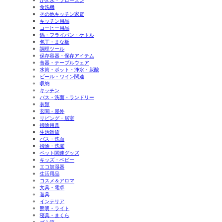
かき氷・フローズン
食洗機
その他キッチン家電
キッチン用品
コーヒー用品
鍋・フライパン・ケトル
包丁・まな板
調理ツール
保存容器・保存アイテム
食器・テーブルウェア
水筒・ポット・浄水・炭酸
ビール・ワイン関連
収納
キッチン
バス・洗面・ランドリー
衣類
玄関・屋外
リビング・居室
掃除用具
生活雑貨
バス・洗面
掃除・洗濯
ペット関連グッズ
キッズ・ベビー
エコ加湿器
生活用品
コスメ＆アロマ
文具・電卓
遊具
インテリア
照明・ライト
寝具・まくら