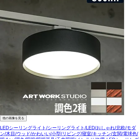
他の画像を見る
LEDシーリングライト/シーリングライト/LED/おしゃれ/北欧/モダ
ン/木目/ウッド/かわいい/小型/リビング/寝室/キッチン/玄関/電球色/