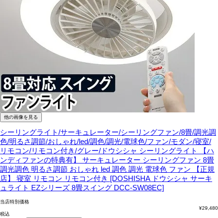
他の画像を見る
シーリングライト/サーキュレーター/シーリングファン/8畳/調光調
色/明るさ調節/おしゃれ/led/調色/調光/電球色/ファン/モダン/寝室/
リモコン/リモコン付き/グレー/ドウシシャ
シーリングライト 【ハ
ンディファンの特典有】 サーキュレーター シーリングファン 8畳
調光調色 明るさ調節 おしゃれ led 調色 調光 電球色 ファン 【正規
店】 寝室 リモコン リモコン付き [DOSHISHA ドウシシャ サーキ
ュライト EZシリーズ 8畳スイング DCC-SW08EC]
当店特別価格
¥
29,480
税込