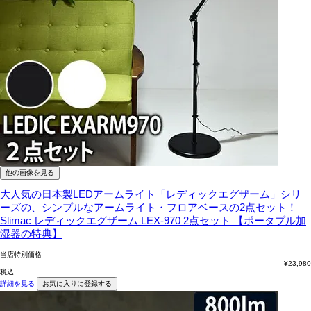
他の画像を見る
大人気の日本製LEDアームライト「レディックエグザーム」シリ
ーズの、シンプルなアームライト・フロアベースの2点セット！
Slimac レディックエグザーム LEX-970 2点セット 【ポータブル加
湿器の特典】
当店特別価格
¥
23,980
税込
詳細を見る
お気に入りに登録する