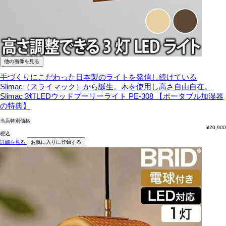
他の画像を見る
手づくりにこだわった日本製のライトを発信し続けている
Slimac（スライマック）から誕生。木を使用し高さ自由自在。
Slimac 3灯LEDウッドプーリーライト PE-308 【ポータブル加湿器
の特典】
当店特別価格
¥
20,900
税込
詳細を見る
お気に入りに登録する