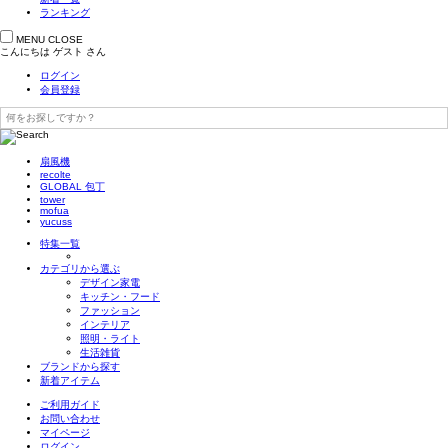
ランキング
MENU
CLOSE
こんにちは
ゲスト
さん
ログイン
会員登録
扇風機
recolte
GLOBAL 包丁
tower
mofua
yucuss
特集一覧
カテゴリから選ぶ
デザイン家電
キッチン・フード
ファッション
インテリア
照明・ライト
生活雑貨
ブランドから探す
新着アイテム
ご利用ガイド
お問い合わせ
マイページ
ログイン