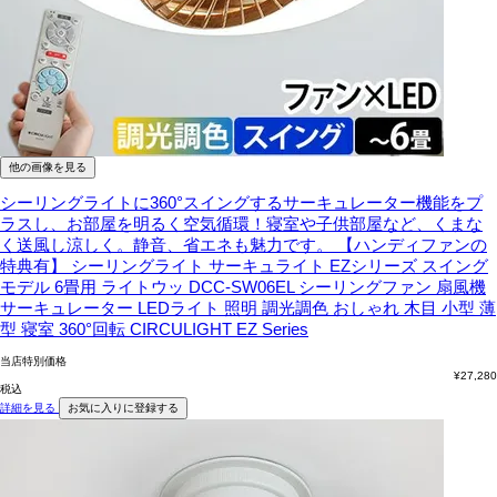
他の画像を見る
シーリングライトに360°スイングするサーキュレーター機能をプ
ラスし、お部屋を明るく空気循環！寝室や子供部屋など、くまな
く送風し涼しく。静音、省エネも魅力です。
【ハンディファンの
特典有】 シーリングライト サーキュライト EZシリーズ スイング
モデル 6畳用 ライトウッ DCC-SW06EL シーリングファン 扇風機
サーキュレーター LEDライト 照明 調光調色 おしゃれ 木目 小型 薄
型 寝室 360°回転 CIRCULIGHT EZ Series
当店特別価格
¥
27,280
税込
詳細を見る
お気に入りに登録する