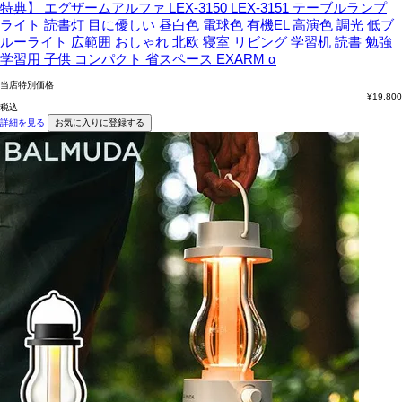
特典】 エグザームアルファ LEX-3150 LEX-3151 テーブルランプ
ライト 読書灯 目に優しい 昼白色 電球色 有機EL 高演色 調光 低ブ
ルーライト 広範囲 おしゃれ 北欧 寝室 リビング 学習机 読書 勉強
学習用 子供 コンパクト 省スペース EXARM α
当店特別価格
¥
19,800
税込
詳細を見る
お気に入りに登録する