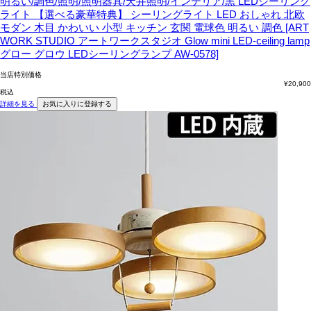
明るい/調色/照明/照明器具/天井照明/インテリア/黒
LEDシーリング
ライト 【選べる豪華特典】 シーリングライト LED おしゃれ 北欧
モダン 木目 かわいい 小型 キッチン 玄関 電球色 明るい 調色 [ART
WORK STUDIO アートワークスタジオ Glow mini LED-ceiling lamp
グロー グロウ LEDシーリングランプ AW-0578]
当店特別価格
¥
20,900
税込
詳細を見る
お気に入りに登録する