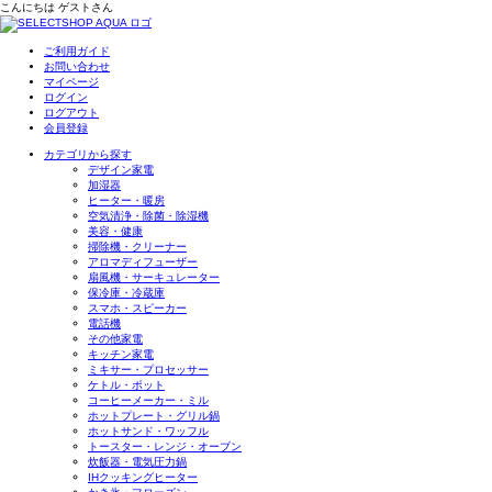
こんにちは
ゲスト
さん
ご利用ガイド
お問い合わせ
マイページ
ログイン
ログアウト
会員登録
カテゴリから探す
デザイン家電
加湿器
ヒーター・暖房
空気清浄・除菌・除湿機
美容・健康
掃除機・クリーナー
アロマディフューザー
扇風機・サーキュレーター
保冷庫・冷蔵庫
スマホ・スピーカー
電話機
その他家電
キッチン家電
ミキサー・プロセッサー
ケトル・ポット
コーヒーメーカー・ミル
ホットプレート・グリル鍋
ホットサンド・ワッフル
トースター・レンジ・オーブン
炊飯器・電気圧力鍋
IHクッキングヒーター