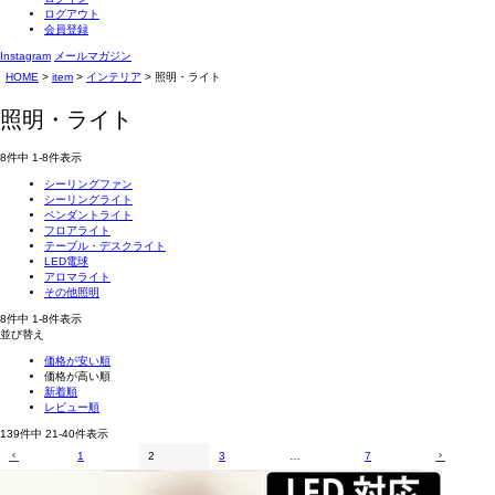
ログアウト
会員登録
Instagram
メールマガジン
HOME
item
インテリア
照明・ライト
照明・ライト
8
件中
1
-
8
件表示
シーリングファン
シーリングライト
ペンダントライト
フロアライト
テーブル・デスクライト
LED電球
アロマライト
その他照明
8
件中
1
-
8
件表示
並び替え
価格が安い順
価格が高い順
新着順
レビュー順
139
件中
21
-
40
件表示
1
2
3
…
7