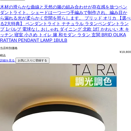
木材の滑らかな曲線と天然の籐の組み合わせが存在感を放つペン
ダントライト。シェードは一つ一つ手編みで制作され、編み目か
ら漏れる光が柔らかく空間を照らします。
ブリッド オリカ 【選べ
る2大特典】 ペンダントライト ナチュラル ラタンペンダントラン
プ 1バルブ 電球なし おしゃれ ダイニング 北欧 1灯 かわいい 木 キ
ッチン 寝室 小さめ トイレ 籐 和モダン ラタン 玄関 BRID OLIKA
RATTAN PENDANT LAMP 1BULB
当店特別価格
¥
19,800
税込
詳細を見る
お気に入りに登録する