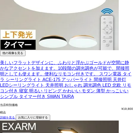
他の画像を見る
美しいフラットデザインに、ふわりと浮かぶゴールドが空間に静
かなアクセントを加えます。10段階の調光調色が可能で、間接照
明としても使えます。便利なリモコン付きです。
スワン電器 タイ
ラ シーリングライト ACE-175 アッパーライト 間接照明 天井灯
LEDシーリングライト 天井照明 おしゃれ 調光調色 LED 北欧 リモ
コン付き 寝室 明るい リビング かわいい モダン 薄型 かっこいい
シンプル タイマー付き SWAN TAIRA
当店特別価格
¥
19,800
税込
詳細を見る
お気に入りに登録する