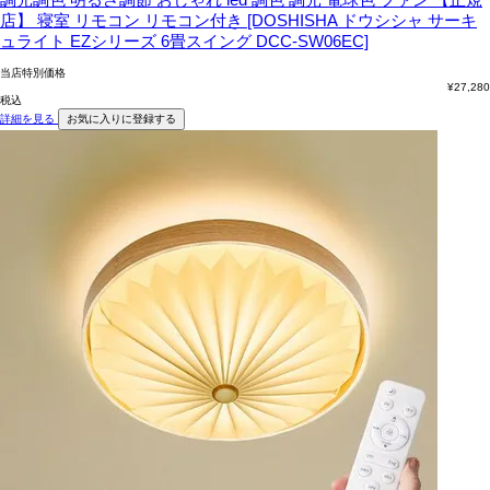
店】 寝室 リモコン リモコン付き [DOSHISHA ドウシシャ サーキ
ュライト EZシリーズ 6畳スイング DCC-SW06EC]
当店特別価格
¥
27,280
税込
詳細を見る
お気に入りに登録する