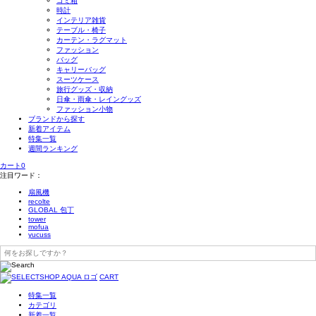
ゴミ箱
時計
インテリア雑貨
テーブル・椅子
カーテン・ラグマット
ファッション
バッグ
キャリーバッグ
スーツケース
旅行グッズ・収納
日傘・雨傘・レイングッズ
ファッション小物
ブランドから探す
新着アイテム
特集一覧
週間ランキング
カート
0
注目ワード：
扇風機
recolte
GLOBAL 包丁
tower
mofua
yucuss
CART
特集一覧
カテゴリ
新着一覧