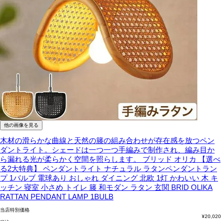
他の画像を見る
木材の滑らかな曲線と天然の籐の組み合わせが存在感を放つペン
ダントライト。シェードは一つ一つ手編みで制作され、編み目か
ら漏れる光が柔らかく空間を照らします。
ブリッド オリカ 【選べ
る2大特典】 ペンダントライト ナチュラル ラタンペンダントラン
プ 1バルブ 電球あり おしゃれ ダイニング 北欧 1灯 かわいい 木 キ
ッチン 寝室 小さめ トイレ 籐 和モダン ラタン 玄関 BRID OLIKA
RATTAN PENDANT LAMP 1BULB
当店特別価格
¥
20,020