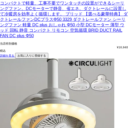
コンパクトで軽量、工事不要でワンタッチの設置ができるシーリ
ングファン。DCモーターで静音、省エネ。ダクトレールに設置し
て冷暖房を効率よく循環します。
ブリッド 【選べる豪華特典】 ダ
クトレールファンDCプラスΦ50 3329 ダクトレールファン シーリ
ングファン 軽量 DC plus おしゃれ Φ50 小型 DCモーター 薄型 ウ
ッド 回転 静音 コンパクト リモコン 空気循環 BRID DUCT RAIL
FAN DC plus Φ50
当店特別価格
¥
16,940
税込
詳細を見る
お気に入りに登録する