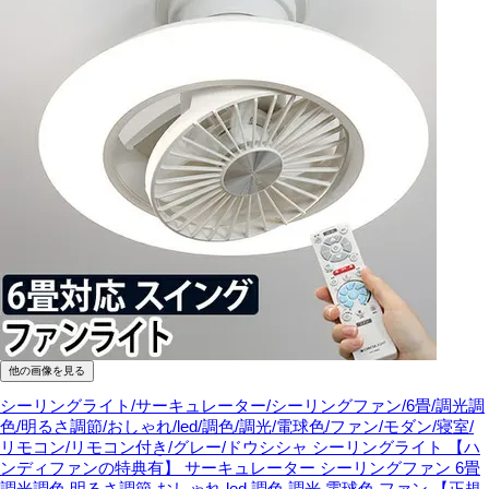
他の画像を見る
シーリングライト/サーキュレーター/シーリングファン/6畳/調光調
色/明るさ調節/おしゃれ/led/調色/調光/電球色/ファン/モダン/寝室/
リモコン/リモコン付き/グレー/ドウシシャ
シーリングライト 【ハ
ンディファンの特典有】 サーキュレーター シーリングファン 6畳
調光調色 明るさ調節 おしゃれ led 調色 調光 電球色 ファン 【正規