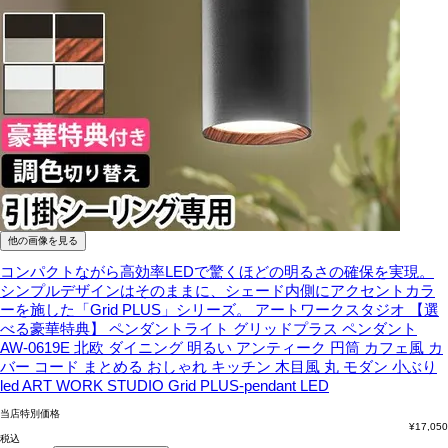
他の画像を見る
コンパクトながら高効率LEDで驚くほどの明るさの確保を実現。
シンプルデザインはそのままに、シェード内側にアクセントカラ
ーを施した「Grid PLUS」シリーズ。
アートワークスタジオ 【選
べる豪華特典】 ペンダントライト グリッドプラス ペンダント
AW-0619E 北欧 ダイニング 明るい アンティーク 円筒 カフェ風 カ
バー コード まとめる おしゃれ キッチン 木目風 丸 モダン 小ぶり
led ART WORK STUDIO Grid PLUS-pendant LED
当店特別価格
¥
17,050
税込