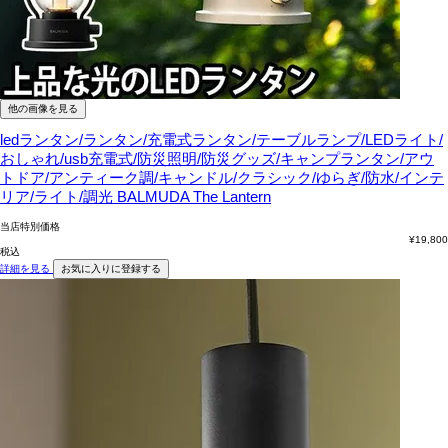
他の画像を見る
ledランタン/ランタン/充電式ランタン/テーブルランプ/LEDライト/
おしゃれ/usb充電式/防災照明/防災グッズ/キャンプランタン/アウ
トドア/アンティーク調/キャンドル/クラシック/ゆらぎ/防水/インテ
リア/ライト/調光
BALMUDA The Lantern
当店特別価格
¥
19,800
税込
詳細を見る
お気に入りに登録する