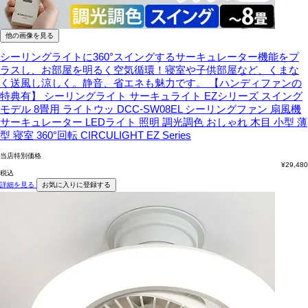
他の画像を見る
シーリングライトに360°スイングするサーキュレーター機能をプ
ラスし、お部屋を明るく空気循環！寝室や子供部屋など、くまな
く送風し涼しく。静音、省エネも魅力です。
【ハンディファンの
特典有】 シーリングライト サーキュライト EZシリーズ スイング
モデル 8畳用 ライトウッ DCC-SW08EL シーリングファン 扇風機
サーキュレーター LEDライト 照明 調光調色 おしゃれ 木目 小型 薄
型 寝室 360°回転 CIRCULIGHT EZ Series
当店特別価格
¥
29,480
税込
詳細を見る
お気に入りに登録する