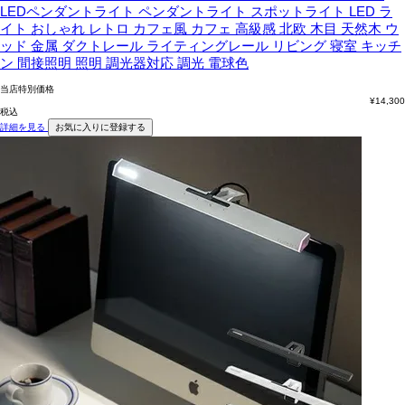
LEDペンダントライト ペンダントライト スポットライト LED ラ
イト おしゃれ レトロ カフェ風 カフェ 高級感 北欧 木目 天然木 ウ
ッド 金属 ダクトレール ライティングレール リビング 寝室 キッチ
ン 間接照明 照明 調光器対応 調光 電球色
当店特別価格
¥
14,300
税込
詳細を見る
お気に入りに登録する