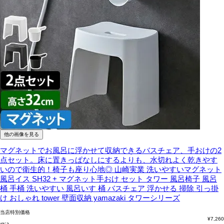
他の画像を見る
マグネットでお風呂に浮かせて収納できるバスチェア、手おけの2
点セット。床に置きっぱなしにするよりも、水切れよく乾きやす
いので衛生的！椅子も座り心地◎
山崎実業 洗いやすいマグネット
風呂イス SH32 + マグネット手おけ セット タワー 風呂椅子 風呂
桶 手桶 洗いやすい 風呂いす 桶 バスチェア 浮かせる 掃除 引っ掛
け おしゃれ tower 壁面収納 yamazaki タワーシリーズ
当店特別価格
¥
7,260