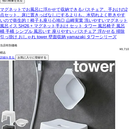
他の画像を見る
マグネットでお風呂に浮かせて収納できるバスチェア、手おけの2
点セット。床に置きっぱなしにするよりも、水切れよく乾きやす
いので衛生的！椅子も座り心地◎
山崎実業 洗いやすいマグネット
風呂イス SH26 + マグネット手おけ セット タワー 風呂椅子 風呂
桶 手桶 シンプル 風呂いす 座りやすい バスチェア 浮かせる 掃除
引っ掛け おしゃれ tower 壁面収納 yamazaki タワーシリーズ
当店特別価格
¥
6,710
税込
詳細を見る
お気に入りに登録する