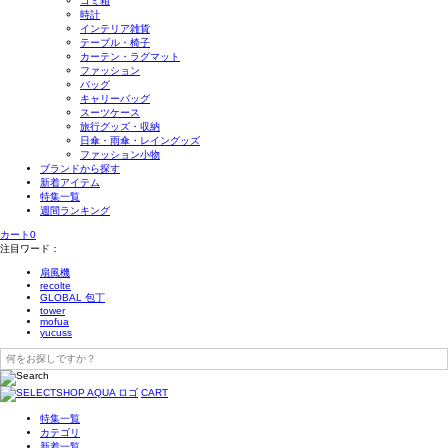
ゴミ箱
時計
インテリア雑貨
テーブル・椅子
カーテン・ラグマット
ファッション
バッグ
キャリーバッグ
スーツケース
旅行グッズ・収納
日傘・雨傘・レイングッズ
ファッション小物
ブランドから探す
新着アイテム
特集一覧
週間ランキング
カート
0
注目ワード：
扇風機
recolte
GLOBAL 包丁
tower
mofua
yucuss
CART
特集一覧
カテゴリ
新着一覧