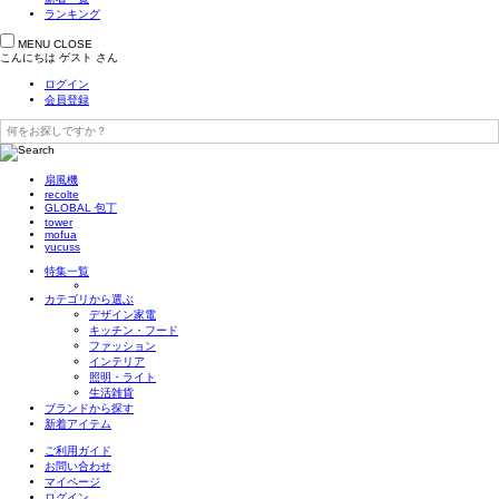
ランキング
MENU
CLOSE
こんにちは
ゲスト
さん
ログイン
会員登録
扇風機
recolte
GLOBAL 包丁
tower
mofua
yucuss
特集一覧
カテゴリから選ぶ
デザイン家電
キッチン・フード
ファッション
インテリア
照明・ライト
生活雑貨
ブランドから探す
新着アイテム
ご利用ガイド
お問い合わせ
マイページ
ログイン