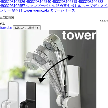
4903208102926 4903208102940 4903208102919 4903208102933
4903208102957 シャンプーボトル 詰め替えボトル ソープディスペ
ンサー 壁付け tower yamazaki タワーシリーズ
当店特別価格
¥
2,530
税込
詳細を見る
お気に入りに登録する