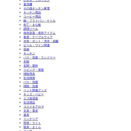
かき氷・フローズン
食洗機
その他キッチン家電
キッチン用品
コーヒー用品
鍋・フライパン・ケトル
包丁・まな板
調理ツール
保存容器・保存アイテム
食器・テーブルウェア
水筒・ポット・浄水・炭酸
ビール・ワイン関連
収納
キッチン
バス・洗面・ランドリー
衣類
玄関・屋外
リビング・居室
掃除用具
生活雑貨
バス・洗面
掃除・洗濯
ペット関連グッズ
キッズ・ベビー
エコ加湿器
生活用品
コスメ＆アロマ
文具・電卓
遊具
インテリア
照明・ライト
寝具・まくら