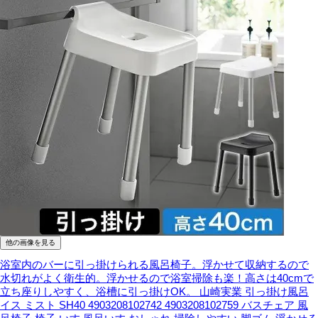
他の画像を見る
浴室内のバーに引っ掛けられる風呂椅子。浮かせて収納するので
水切れがよく衛生的。浮かせるので浴室掃除も楽！高さは40cmで
立ち座りしやすく、浴槽に引っ掛けOK。
山崎実業 引っ掛け風呂
イス ミスト SH40 4903208102742 4903208102759 バスチェア 風