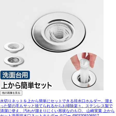
他の画像を見る
水切りネットを上から簡単にセットできる排水口ホルダー。溜ま
った髪の毛もサッと捨てられるからお掃除楽々。ステンレス製で
清潔に使え、汚れが溜まりにくい形状なのも◎。
山崎実業 上から
セット洗面排水口ネットホルダー タワー 4903208106917