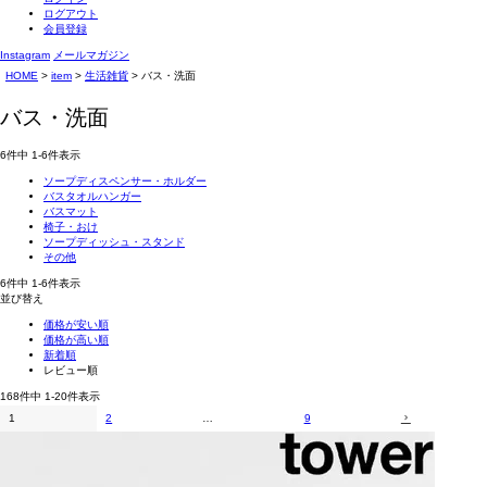
ログアウト
会員登録
Instagram
メールマガジン
HOME
item
生活雑貨
バス・洗面
バス・洗面
6
件中
1
-
6
件表示
ソープディスペンサー・ホルダー
バスタオルハンガー
バスマット
椅子・おけ
ソープディッシュ・スタンド
その他
6
件中
1
-
6
件表示
並び替え
価格が安い順
価格が高い順
新着順
レビュー順
168
件中
1
-
20
件表示
1
2
…
9