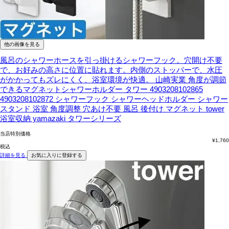
他の画像を見る
風呂のシャワーホースを引っ掛けるシャワーフック。穴開け不要
で、お好みの高さに位置に貼れます。内側のストッパーで、水圧
がかかってもズレにくく、浴室環境が快適。
山崎実業 角度が調節
できるマグネットシャワーホルダー タワー 4903208102865
4903208102872 シャワーフック シャワーヘッドホルダー シャワー
スタンド 浴室 角度調整 穴あけ不要 風呂 後付け マグネット tower
浴室収納 yamazaki タワーシリーズ
当店特別価格
¥
1,760
税込
詳細を見る
お気に入りに登録する