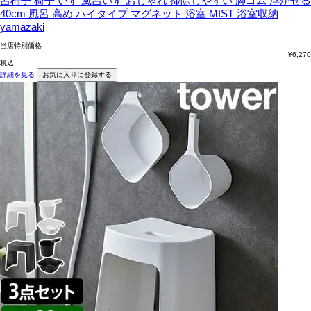
呂椅子 椅子 いす 風呂いす おしゃれ 掃除しやすい 脚ゴム 浮かせる
40cm 風呂 高め ハイタイプ マグネット 浴室 MIST 浴室収納
yamazaki
当店特別価格
¥
6,270
税込
詳細を見る
お気に入りに登録する