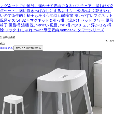
マグネットでお風呂に浮かせて収納できるバスチェア、湯おけの2
点セット。床に置きっぱなしにするよりも、水切れよく乾きやす
いので衛生的！椅子も座り心地◎
山崎実業 洗いやすいマグネット
風呂イス SH32 + マグネット＆引っ掛け湯おけ セット タワー 風呂
椅子 風呂桶 湯桶 洗いやすい 風呂いす 桶 バスチェア 浮かせる 掃
除 フック おしゃれ tower 壁面収納 yamazaki タワーシリーズ
当店特別価格
¥
7,370
税込
詳細を見る
お気に入りに登録する