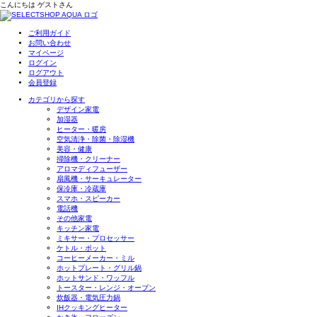
こんにちは
ゲスト
さん
ご利用ガイド
お問い合わせ
マイページ
ログイン
ログアウト
会員登録
カテゴリから探す
デザイン家電
加湿器
ヒーター・暖房
空気清浄・除菌・除湿機
美容・健康
掃除機・クリーナー
アロマディフューザー
扇風機・サーキュレーター
保冷庫・冷蔵庫
スマホ・スピーカー
電話機
その他家電
キッチン家電
ミキサー・プロセッサー
ケトル・ポット
コーヒーメーカー・ミル
ホットプレート・グリル鍋
ホットサンド・ワッフル
トースター・レンジ・オーブン
炊飯器・電気圧力鍋
IHクッキングヒーター