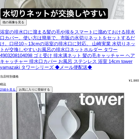
他の画像を見る
浴室の排水口に溜まる髪の毛や埃をスマートに溜めておける排水
口カバー。使い方は簡単で、市販の水切りネットをセットするだ
け。口径10～13cmの浴室の排水口に対応。
山崎実業 水切りネッ
トが交換しやすいお風呂の排水口ネットホルダー タワー
4903208104098 ゴミ受け 排水溝ネット 髪の毛キャッチャー ヘア
キャッチャー 排水口カバー お風呂 ステンレス 浴室 14cm tower
yamazaki タワーシリーズ ◆メール便配送◆
当店特別価格
¥
1,980
税込
詳細を見る
お気に入りに登録する