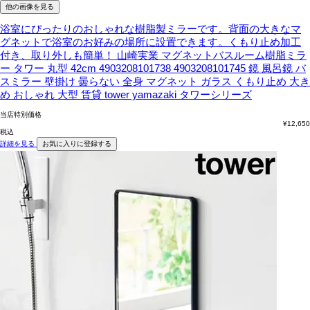
他の画像を見る
浴室にぴったりのおしゃれな樹脂製ミラーです。背面の大きなマ
グネットで浴室のお好みの場所に設置できます。くもり止め加工
付き、取り外しも簡単！
山崎実業 マグネットバスルーム樹脂ミラ
ー タワー 丸型 42cm 4903208101738 4903208101745 鏡 風呂鏡 バ
スミラー 壁掛け 曇らない 全身 マグネット ガラス くもり止め 大き
め おしゃれ 大型 賃貸 tower yamazaki タワーシリーズ
当店特別価格
¥
12,650
税込
詳細を見る
お気に入りに登録する