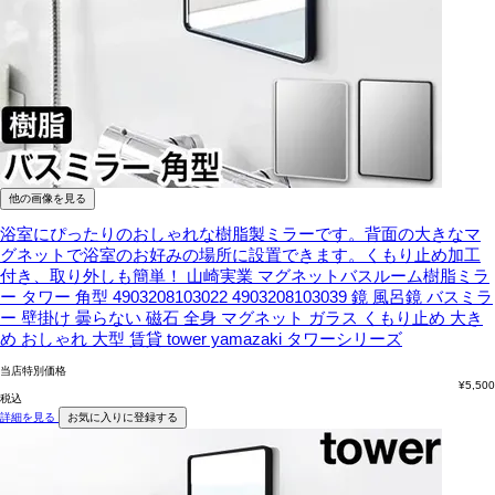
他の画像を見る
浴室にぴったりのおしゃれな樹脂製ミラーです。背面の大きなマ
グネットで浴室のお好みの場所に設置できます。くもり止め加工
付き、取り外しも簡単！
山崎実業 マグネットバスルーム樹脂ミラ
ー タワー 角型 4903208103022 4903208103039 鏡 風呂鏡 バスミラ
ー 壁掛け 曇らない 磁石 全身 マグネット ガラス くもり止め 大き
め おしゃれ 大型 賃貸 tower yamazaki タワーシリーズ
当店特別価格
¥
5,500
税込
詳細を見る
お気に入りに登録する