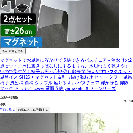
他の画像を見る
マグネットでお風呂に浮かせて収納できるバスチェア＋湯おけの2
点セット。床に置きっぱなしにするよりも、水切れよく乾きやす
いので衛生的！椅子も座り心地◎
山崎実業 洗いやすいマグネット
風呂イス SH26 + マグネット＆引っ掛け湯おけ セット タワー 風呂
椅子 風呂桶 湯桶 シンプル 座りやすい バスチェア 浮かせる 掃除
フック おしゃれ tower 壁面収納 yamazaki タワーシリーズ
当店特別価格
¥
6,820
税込
詳細を見る
お気に入りに登録する