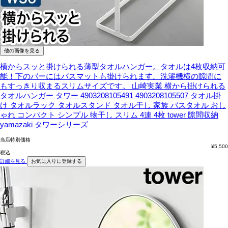
他の画像を見る
横からスッと掛けられる薄型タオルハンガー。タオルは4枚収納可
能！下のバーにはバスマットも掛けられます。洗濯機横の隙間に
もすっきり収まるスリムサイズです。
山崎実業 横から掛けられる
タオルハンガー タワー 4903208105491 4903208105507 タオル掛
け タオルラック タオルスタンド タオル干し 家族 バスタオル おし
ゃれ コンパクト シンプル 物干し スリム 4連 4枚 tower 隙間収納
yamazaki タワーシリーズ
当店特別価格
¥
5,500
税込
詳細を見る
お気に入りに登録する