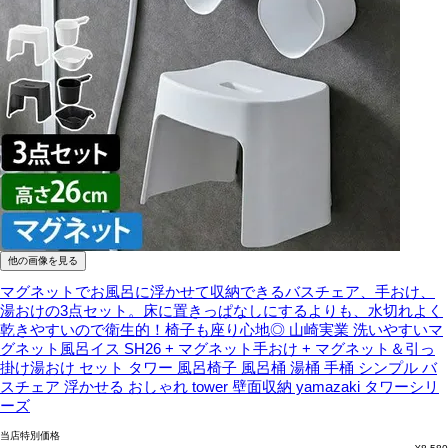
他の画像を見る
マグネットでお風呂に浮かせて収納できるバスチェア、手おけ、
湯おけの3点セット。床に置きっぱなしにするよりも、水切れよく
乾きやすいので衛生的！椅子も座り心地◎
山崎実業 洗いやすいマ
グネット風呂イス SH26 + マグネット手おけ + マグネット＆引っ
掛け湯おけ セット タワー 風呂椅子 風呂桶 湯桶 手桶 シンプル バ
スチェア 浮かせる おしゃれ tower 壁面収納 yamazaki タワーシリ
ーズ
当店特別価格