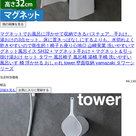
他の画像を見る
マグネットでお風呂に浮かせて収納できるバスチェア、手おけ、
湯おけの3点セット。床に置きっぱなしにするよりも、水切れよく
乾きやすいので衛生的！椅子も座り心地◎
山崎実業 洗いやすいマ
グネット風呂イス SH32 + マグネット手おけ + マグネット＆引っ
掛け湯おけ セット タワー 風呂椅子 風呂桶 湯桶 手桶 洗いやすい
風呂いす 桶 浮かせる おしゃれ tower 壁面収納 yamazaki タワーシ
リーズ
当店特別価格
¥
9,130
税込
詳細を見る
お気に入りに登録する