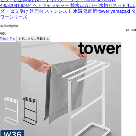
4903208106924 ヘアキャッチャー 排水口カバー 水切りネットホル
ダー ゴミ受け 洗面台 ステンレス 排水溝 洗面所 tower yamazaki タ
ワーシリーズ
当店特別価格
¥
1,980
税込
詳細を見る
お気に入りに登録する