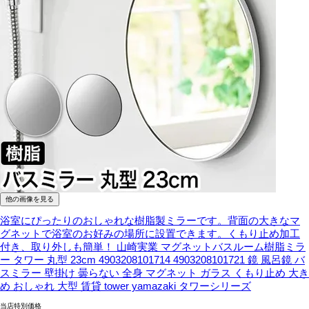
他の画像を見る
浴室にぴったりのおしゃれな樹脂製ミラーです。背面の大きなマ
グネットで浴室のお好みの場所に設置できます。くもり止め加工
付き、取り外しも簡単！
山崎実業 マグネットバスルーム樹脂ミラ
ー タワー 丸型 23cm 4903208101714 4903208101721 鏡 風呂鏡 バ
スミラー 壁掛け 曇らない 全身 マグネット ガラス くもり止め 大き
め おしゃれ 大型 賃貸 tower yamazaki タワーシリーズ
当店特別価格