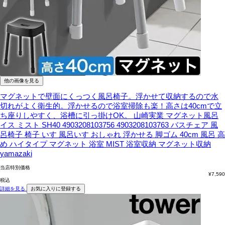
他の画像を見る
マグネットで壁面にくっつく風呂椅子。浮かせて収納するので水
切れがよく衛生的。浮かせるので浴室掃除も楽！高さは40cmで立
ち座りしやすく、浴槽に引っ掛けOK。
山崎実業 マグネット風呂
イス ミスト SH40 4903208103756 4903208103763 バスチェア 風
呂椅子 椅子 いす 風呂いす おしゃれ 浮かせる 脚ゴム 40cm 風呂 高
め ハイタイプ マグネット 浴室 MIST 浴室収納 マグネット収納
yamazaki
当店特別価格
¥
7,590
税込
詳細を見る
お気に入りに登録する