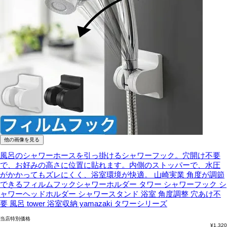
他の画像を見る
風呂のシャワーホースを引っ掛けるシャワーフック。穴開け不要
で、お好みの高さに位置に貼れます。内側のストッパーで、水圧
がかかってもズレにくく、浴室環境が快適。
山崎実業 角度が調節
できるフィルムフックシャワーホルダー タワー シャワーフック シ
ャワーヘッドホルダー シャワースタンド 浴室 角度調整 穴あけ不
要 風呂 tower 浴室収納 yamazaki タワーシリーズ
当店特別価格
¥
1,320