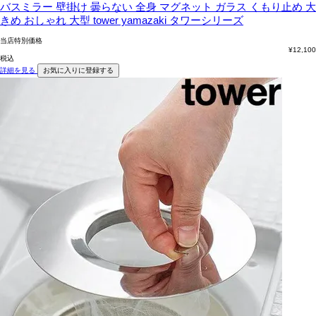
バスミラー 壁掛け 曇らない 全身 マグネット ガラス くもり止め 大
きめ おしゃれ 大型 tower yamazaki タワーシリーズ
当店特別価格
¥
12,100
税込
詳細を見る
お気に入りに登録する