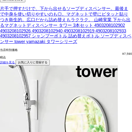
片手で押すだけで、下から出せるソープディスペンサー。最後ま
で中身を使い切りやすいのも◎。マグネットで壁にピタッと貼り
つき衛生的。広口だから詰め替えもラクラク。
山崎実業 下から出
るマグネットディスペンサー タワー 3本セット 4903208102902
4903208102926 4903208102940 4903208102919 4903208102933
4903208102957 シャンプーボトル 詰め替えボトル ソープディスペ
ンサー tower yamazaki タワーシリーズ
当店特別価格
¥
7,590
税込
詳細を見る
お気に入りに登録する