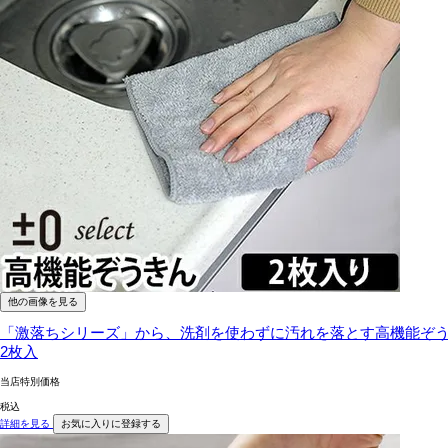
他の画像を見る
「激落ちシリーズ」から、洗剤を使わずに汚れを落とす高機能ぞ
2枚入
当店特別価格
税込
詳細を見る
お気に入りに登録する