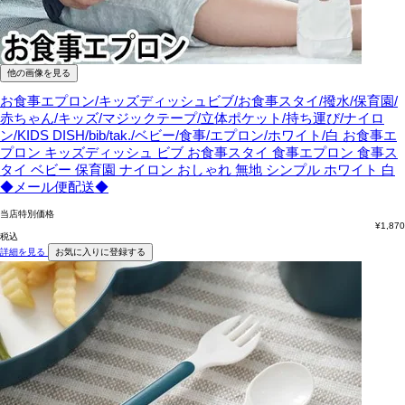
他の画像を見る
お食事エプロン/キッズディッシュビブ/お食事スタイ/撥水/保育園/
赤ちゃん/キッズ/マジックテープ/立体ポケット/持ち運び/ナイロ
ン/KIDS DISH/bib/tak./ベビー/食事/エプロン/ホワイト/白
お食事エ
プロン キッズディッシュ ビブ お食事スタイ 食事エプロン 食事ス
タイ ベビー 保育園 ナイロン おしゃれ 無地 シンプル ホワイト 白
◆メール便配送◆
当店特別価格
¥
1,870
税込
詳細を見る
お気に入りに登録する