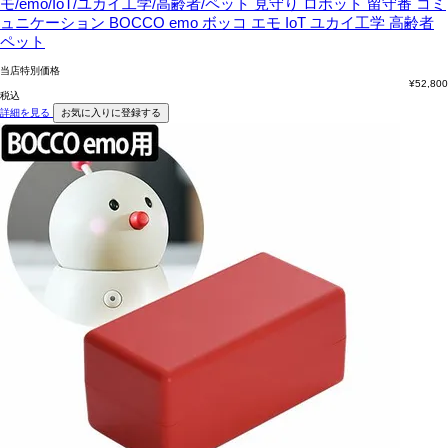
モ/emo/IoT/ユカイ工学/高齢者/ペット
見守り ロボット 留守番 コミ
ュニケーション BOCCO emo ボッコ エモ IoT ユカイ工学 高齢者
ペット
当店特別価格
¥
52,800
税込
詳細を見る
お気に入りに登録する