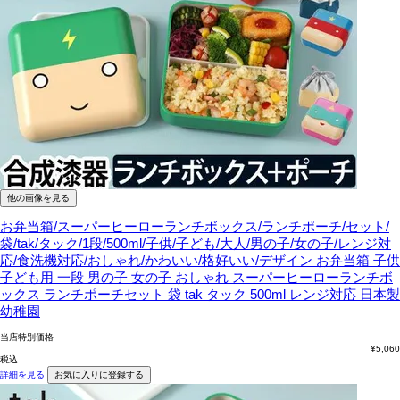
他の画像を見る
お弁当箱/スーパーヒーローランチボックス/ランチポーチ/セット/
袋/tak/タック/1段/500ml/子供/子ども/大人/男の子/女の子/レンジ対
応/食洗機対応/おしゃれ/かわいい/格好いい/デザイン
お弁当箱 子供
子ども用 一段 男の子 女の子 おしゃれ スーパーヒーローランチボ
ックス ランチポーチセット 袋 tak タック 500ml レンジ対応 日本製
幼稚園
当店特別価格
¥
5,060
税込
詳細を見る
お気に入りに登録する