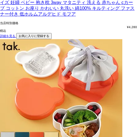
イズ 妊婦 ベビー 抱き枕 3way マタニティ 洗える 赤ちゃん cカー
ブ コットン お座り かわいい 丸洗い 綿100% キルティング ファス
ナー付き 低ホルムアルデヒド モフア
当店特別価格
¥
4,280
税込
詳細を見る
お気に入りに登録する