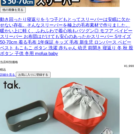
他の画像を見る
動き回ったり寝返りをうつ子どもとってスリーパーは安眠に欠か
せない存在。そんなスリーパーを極上の毛布素材で作りました。
暖かい上に軽く、ふわふわで着心地もバツグン◎
モフア ベイビー
スリーパー お布団はだけても安心のあったかスリーパー Sサイズ
50-70cm 着る毛布 1年保証 キッズ 毛布 新生児 ロンパース ベビー
ベスト もこもこ ボタン 洗濯 赤ちゃん 幼児 前開き 寝返り 冬 秋 股
ボタン 子供 冬用 mofua baby
当店特別価格
¥
1,990
税込
詳細を見る
お気に入りに登録する