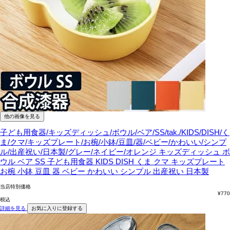
他の画像を見る
子ども用食器/キッズディッシュ/ボウル/ベア/SS/tak./KIDS/DISH/く
ま/クマ/キッズプレート/お椀/小鉢/豆皿/器/ベビー/かわいい/シンプ
ル/出産祝い/日本製/グレー/ネイビー/オレンジ
キッズディッシュ ボ
ウル ベア SS 子ども用食器 KIDS DISH くま クマ キッズプレート
お椀 小鉢 豆皿 器 ベビー かわいい シンプル 出産祝い 日本製
当店特別価格
¥
770
税込
詳細を見る
お気に入りに登録する