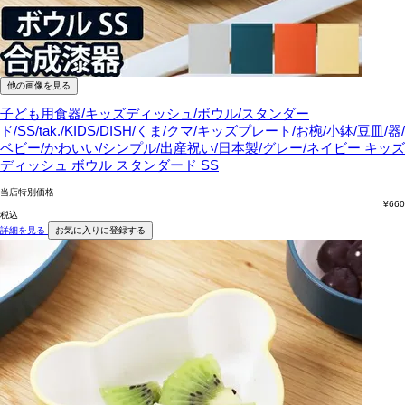
他の画像を見る
子ども用食器/キッズディッシュ/ボウル/スタンダー
ド/SS/tak./KIDS/DISH/くま/クマ/キッズプレート/お椀/小鉢/豆皿/器/
ベビー/かわいい/シンプル/出産祝い/日本製/グレー/ネイビー
キッズ
ディッシュ ボウル スタンダード SS
当店特別価格
¥
660
税込
詳細を見る
お気に入りに登録する