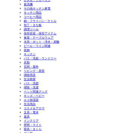
かき氷・フローズン
食洗機
その他キッチン家電
キッチン用品
コーヒー用品
鍋・フライパン・ケトル
包丁・まな板
調理ツール
保存容器・保存アイテム
食器・テーブルウェア
水筒・ポット・浄水・炭酸
ビール・ワイン関連
収納
キッチン
バス・洗面・ランドリー
衣類
玄関・屋外
リビング・居室
掃除用具
生活雑貨
バス・洗面
掃除・洗濯
ペット関連グッズ
キッズ・ベビー
エコ加湿器
生活用品
コスメ＆アロマ
文具・電卓
遊具
インテリア
照明・ライト
寝具・まくら