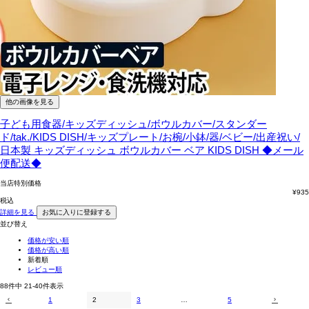
他の画像を見る
子ども用食器/キッズディッシュ/ボウルカバー/スタンダー
ド/tak./KIDS DISH/キッズプレート/お椀/小鉢/器/ベビー/出産祝い/
日本製
キッズディッシュ ボウルカバー ベア KIDS DISH ◆メール
便配送◆
当店特別価格
¥
935
税込
詳細を見る
お気に入りに登録する
並び替え
価格が安い順
価格が高い順
新着順
レビュー順
88
件中
21
-
40
件表示
1
2
3
…
5