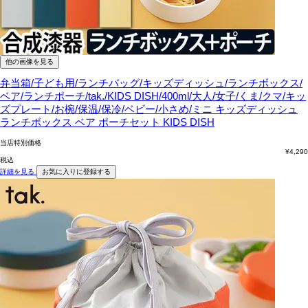
他の画像を見る
弁当箱/子ども用/ランチバッグ/キッズディッシュ/ランチボックス/
ベア/ランチポーチ/tak./KIDS DISH/400ml/大人/女子/くま/クマ/キッ
ズプレート/お椀/保温/保冷/ベビー/小さめ/ミニ
キッズディッシュ
ランチボックス ベア ポーチセット KIDS DISH
当店特別価格
¥
4,290
税込
詳細を見る
お気に入りに登録する