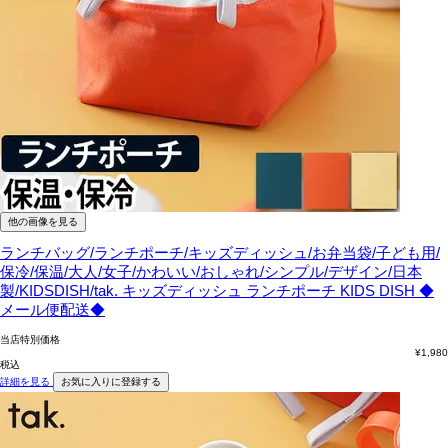
他の画像を見る
ランチバッグ/ランチポーチ/キッズディッシュ/お弁当袋/子ども用/
保冷/保温/大人/女子/かわいい/おしゃれ/シンプル/デザイン/日本
製/KIDSDISH/tak.
キッズディッシュ ランチポーチ KIDS DISH ◆
メール便配送◆
当店特別価格
¥
1,980
税込
詳細を見る
お気に入りに登録する