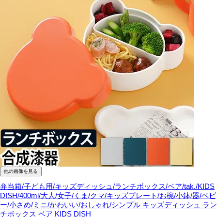
他の画像を見る
弁当箱/子ども用/キッズディッシュ/ランチボックス/ベア/tak./KIDS
DISH/400ml/大人/女子/くま/クマ/キッズプレート/お椀/小鉢/器/ベビ
ー/小さめ/ミニ/かわいい/おしゃれ/シンプル
キッズディッシュ ラン
チボックス ベア KIDS DISH