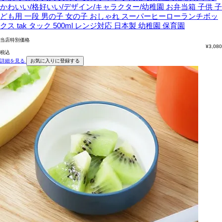
かわいい/格好いい/デザイン/キャラクター/幼稚園
お弁当箱 子供 子
ども用 一段 男の子 女の子 おしゃれ スーパーヒーローランチボッ
クス tak タック 500ml レンジ対応 日本製 幼稚園 保育園
当店特別価格
¥
3,080
税込
詳細を見る
お気に入りに登録する