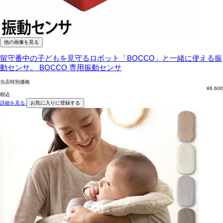
他の画像を見る
留守番中の子どもを見守るロボット「BOCCO」と一緒に使える振
動センサ。
BOCCO 専用振動センサ
当店特別価格
¥
6,600
税込
詳細を見る
お気に入りに登録する