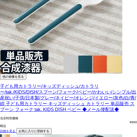
他の画像を見る
子ども用カトラリー/キッズディッシュ/カトラリ
ー/tak./KIDS/DISH/スプーン/フォーク/ベビー/かわいい/シンプル/出
産祝い/子供/日本製/グレー/ネイビー/オレンジ/イエロー/灰色/白/青/
紺
子ども用カトラリー キッズディッシュ カトラリー 単品販売 ス
プーン フォーク tak. KIDS DISH ベビー ◆メール便配送◆
当店特別価格
¥
660
税込
詳細を見る
お気に入りに登録する