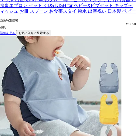
食事エプロン セット KIDS DISH for ベビー&ビブセット キッズデ
ィッシュ お皿 スプーン お食事スタイ 撥水 出産祝い 日本製 ベビー
当店特別価格
¥
3,850
税込
詳細を見る
お気に入りに登録する