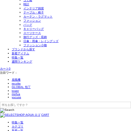
ゴミ箱
時計
インテリア雑貨
テーブル・椅子
カーテン・ラグマット
ファッション
バッグ
キャリーバッグ
スーツケース
旅行グッズ・収納
日傘・雨傘・レイングッズ
ファッション小物
ブランドから探す
新着アイテム
特集一覧
週間ランキング
カート
0
注目ワード：
扇風機
recolte
GLOBAL 包丁
tower
mofua
yucuss
CART
特集一覧
カテゴリ
新着一覧