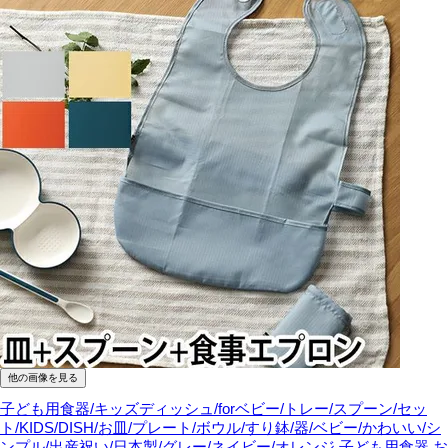
他の画像を見る
子ども用食器/キッズディッシュ/forベビー/トレー/スプーン/セッ
ト/KIDS/DISH/お皿/プレート/ボウル/すり鉢/器/ベビー/かわいい/シ
ンプル/出産祝い/日本製/グレー/ネイビー/オレンジ
子ども用食器 お