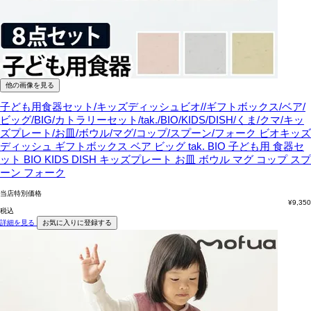
他の画像を見る
子ども用食器セット/キッズディッシュビオ//ギフトボックス/ベア/
ビッグ/BIG/カトラリーセット/tak./BIO/KIDS/DISH/くま/クマ/キッ
ズプレート/お皿/ボウル/マグ/コップ/スプーン/フォーク
ビオキッズ
ディッシュ ギフトボックス ベア ビッグ tak. BIO 子ども用 食器セ
ット BIO KIDS DISH キッズプレート お皿 ボウル マグ コップ スプ
ーン フォーク
当店特別価格
¥
9,350
税込
詳細を見る
お気に入りに登録する