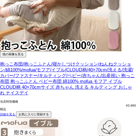
他の画像を見る
抱っこ布団/抱っこふとん/寝かしつけクッション/ねんねクッショ
ン/綿100%/mofua/モフア/イブル/CLOUD柄/40×70cm/洗える/洗濯/
カバー/ファスナー/キルティング/ベビー/赤ちゃん/出産祝い
抱っこ
布団 抱っこふとん ベビー布団 綿100% mofua モフア イブル
CLOUD柄 40×70cmサイズ 赤ちゃん 洗える キルティング おしゃ
れ ナイスデイ
当店特別価格
¥
3,990
税込
詳細を見る
お気に入りに登録する