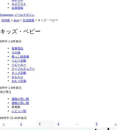
ログアウト
会員登録
Instagram
メールマガジン
HOME
item
生活雑貨
キッズ・ベビー
キッズ・ベビー
9
件中
1
-
9
件表示
食事用品
その他
抱っこ紐各種
ベビー全般
ベビーカー
テーブルチェアー
キッズ全般
おもちゃ
おむつ交換
9
件中
1
-
9
件表示
並び替え
価格が安い順
価格が高い順
新着順
レビュー順
88
件中
21
-
40
件表示
1
2
3
…
5