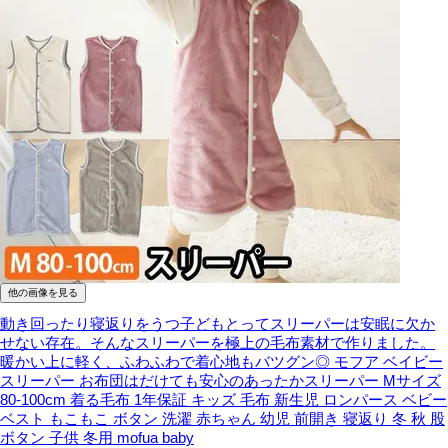
他の画像を見る
動き回ったり寝返りをうつ子どもとってスリーパーは安眠に欠か
せない存在。そんなスリーパーを極上の毛布素材で作りました。
暖かい上に軽く、ふわふわで着心地もバツグン◎
モフア ベイビー
スリーパー お布団はだけても安心のあったかスリーパー Mサイズ
80-100cm 着る毛布 1年保証 キッズ 毛布 新生児 ロンパース ベビー
ベスト もこもこ ボタン 洗濯 赤ちゃん 幼児 前開き 寝返り 冬 秋 股
ボタン 子供 冬用 mofua baby