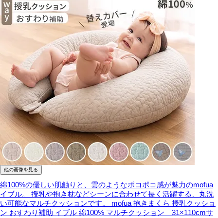
他の画像を見る
綿100%の優しい肌触りと、雲のようなポコポコ感が魅力のmofua
イブル。 授乳や抱き枕などシーンに合わせて長く活躍する、丸洗
い可能なマルチクッションです。
mofua 抱きまくら 授乳クッショ
ン おすわり補助 イブル 綿100% マルチクッション 31×110cmサ