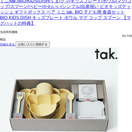
ミニ/tak./BIO/KIDS/DISH/くま/クマ/キッズプレート/ボウル/マグ/コ
ップ/スプーン/ベビー/かわいい/シンプル/出産祝い
ビオキッズディ
ッシュ ギフトボックス ベア ミニ tak. BIO 子ども用 食器セット
BIO KIDS DISH キッズプレート ボウル マグ コップ スプーン 【マ
グハットの特典】
当店特別価格
¥
3,740
税込
詳細を見る
お気に入りに登録する