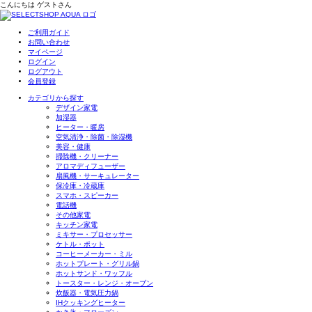
こんにちは
ゲスト
さん
ご利用ガイド
お問い合わせ
マイページ
ログイン
ログアウト
会員登録
カテゴリから探す
デザイン家電
加湿器
ヒーター・暖房
空気清浄・除菌・除湿機
美容・健康
掃除機・クリーナー
アロマディフューザー
扇風機・サーキュレーター
保冷庫・冷蔵庫
スマホ・スピーカー
電話機
その他家電
キッチン家電
ミキサー・プロセッサー
ケトル・ポット
コーヒーメーカー・ミル
ホットプレート・グリル鍋
ホットサンド・ワッフル
トースター・レンジ・オーブン
炊飯器・電気圧力鍋
IHクッキングヒーター