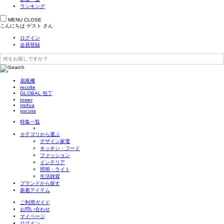
ランキング
MENU
CLOSE
こんにちは
ゲスト
さん
ログイン
会員登録
扇風機
recolte
GLOBAL 包丁
tower
mofua
yucuss
特集一覧
カテゴリから選ぶ
デザイン家電
キッチン・フード
ファッション
インテリア
照明・ライト
生活雑貨
ブランドから探す
新着アイテム
ご利用ガイド
お問い合わせ
マイページ
ログイン