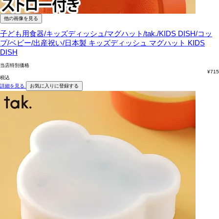
他の画像を見る
子ども用食器/キッズディッシュ/マグハット/tak./KIDS DISH/コッ
プ/ベビー/出産祝い/日本製
キッズディッシュ マグハット KIDS
DISH
当店特別価格
¥
715
税込
詳細を見る
お気に入りに登録する