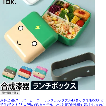
他の画像を見る
お弁当箱/スーパーヒーローランチボックス/tak/タック/1段/500ml/
子供/子ども/大人/男の子/女の子/レンジ対応/食洗機対応/おしゃれ/