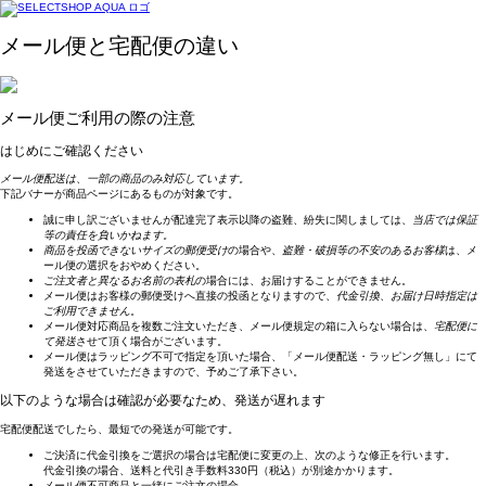
メール便と宅配便の違い
メール便ご利用の際の注意
はじめにご確認ください
メール便配送は、一部の商品のみ対応しています。
下記バナーが商品ページにあるものが対象です。
誠に申し訳ございませんが配達完了表示以降の盗難、紛失に関しましては、
当店では保証
等の責任を負いかねます。
商品を投函できないサイズの郵便受け
の場合や、
盗難・破損等の不安のあるお客様
は、メ
ール便の選択をおやめください。
ご注文者と異なるお名前の表札
の場合には、お届けすることができません。
メール便はお客様の郵便受けへ直接の投函となりますので、
代金引換、お届け日時指定は
ご利用できません
。
メール便対応商品を複数ご注文いただき、メール便規定の箱に入らない場合は、
宅配便に
て発送
させて頂く場合がございます。
メール便はラッピング不可で指定を頂いた場合、「メール便配送・ラッピング無し」にて
発送をさせていただきますので、予めご了承下さい。
以下のような場合は確認が必要なため、発送が遅れます
宅配便配送でしたら、最短での発送が可能です。
ご決済に代金引換をご選択の場合は宅配便に変更の上、次のような修正を行います。
代金引換の場合、送料と代引き手数料330円（税込）が別途かかります。
メール便不可商品と一緒にご注文の場合。