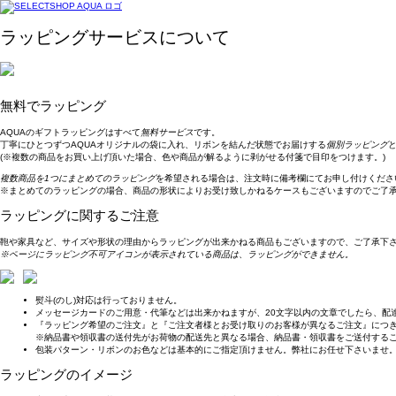
ラッピングサービスについて
無料でラッピング
AQUAのギフトラッピングはすべて
無料サービス
です。
丁寧にひとつずつAQUAオリジナルの袋に入れ、リボンを結んだ状態でお届けする
個別ラッピング
(※複数の商品をお買い上げ頂いた場合、色や商品が解るように剥がせる付箋で目印をつけます。)
複数商品を1つにまとめてのラッピング
を希望される場合は、注文時に備考欄にてお申し付けくださ
※まとめてのラッピングの場合、商品の形状によりお受け致しかねるケースもございますのでご了
ラッピングに関するご注意
鞄や家具など、サイズや形状の理由からラッピングが出来かねる商品もございますので、ご了承下
※ページにラッピング不可アイコンが表示されている商品は、ラッピングができません。
熨斗(のし)対応は行っておりません。
メッセージカードのご用意・代筆などは出来かねますが、20文字以内の文章でしたら、配
『ラッピング希望のご注文』と『ご注文者様とお受け取りのお客様が異なるご注文』につ
※納品書や領収書の送付先がお荷物の配送先と異なる場合、納品書・領収書をご送付する
包装パターン・リボンのお色などは基本的にご指定頂けません。弊社にお任せ下さいませ
ラッピングのイメージ