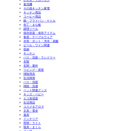
かき氷・フローズン
食洗機
その他キッチン家電
キッチン用品
コーヒー用品
鍋・フライパン・ケトル
包丁・まな板
調理ツール
保存容器・保存アイテム
食器・テーブルウェア
水筒・ポット・浄水・炭酸
ビール・ワイン関連
収納
キッチン
バス・洗面・ランドリー
衣類
玄関・屋外
リビング・居室
掃除用具
生活雑貨
バス・洗面
掃除・洗濯
ペット関連グッズ
キッズ・ベビー
エコ加湿器
生活用品
コスメ＆アロマ
文具・電卓
遊具
インテリア
照明・ライト
寝具・まくら