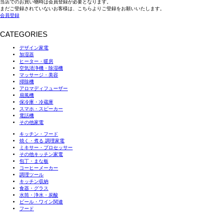
当店でのお買い物時は会員登録が必要となります。
まだご登録されていないお客様は、こちらよりご登録をお願いいたします。
会員登録
CATEGORIES
デザイン家電
加湿器
ヒーター・暖房
空気清浄機・除湿機
マッサージ・美容
掃除機
アロマディフューザー
扇風機
保冷庫・冷蔵庫
スマホ・スピーカー
電話機
その他家電
キッチン・フード
焼く・煮る 調理家電
ミキサー・プロセッサー
その他キッチン家電
包丁・まな板
コーヒーメーカー
調理ツール
キッチン収納
食器・グラス
水筒・浄水・炭酸
ビール・ワイン関連
フード