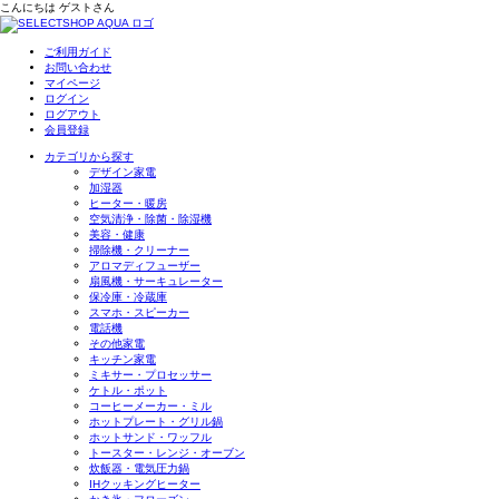
こんにちは
ゲスト
さん
ご利用ガイド
お問い合わせ
マイページ
ログイン
ログアウト
会員登録
カテゴリから探す
デザイン家電
加湿器
ヒーター・暖房
空気清浄・除菌・除湿機
美容・健康
掃除機・クリーナー
アロマディフューザー
扇風機・サーキュレーター
保冷庫・冷蔵庫
スマホ・スピーカー
電話機
その他家電
キッチン家電
ミキサー・プロセッサー
ケトル・ポット
コーヒーメーカー・ミル
ホットプレート・グリル鍋
ホットサンド・ワッフル
トースター・レンジ・オーブン
炊飯器・電気圧力鍋
IHクッキングヒーター