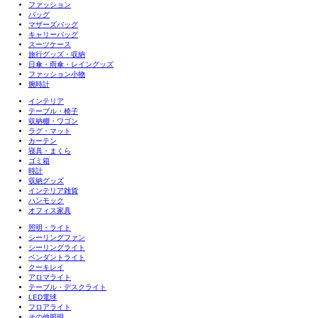
ファッション
バッグ
マザーズバッグ
キャリーバッグ
スーツケース
旅行グッズ・収納
日傘・雨傘・レイングッズ
ファッション小物
腕時計
インテリア
テーブル・椅子
収納棚・ワゴン
ラグ・マット
カーテン
寝具・まくら
ゴミ箱
時計
収納グッズ
インテリア雑貨
ハンモック
オフィス家具
照明・ライト
シーリングファン
シーリングライト
ペンダントライト
クーキレイ
アロマライト
テーブル・デスクライト
LED電球
フロアライト
その他照明