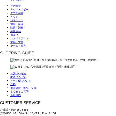
生活雑貨
キッズ・ベビー
エコ加湿器
ペット
バスグッズ
掃除・洗濯
除菌・消臭
生活用品
虫よけ
コスメ＆アロマ
文具・電卓
ゲーム・遊具
SHOPPING GUIDE
お支払い方法
配送について
メール便について
送料
保証規定・返品・交換
よくあるご質問
会員規約
CUSTOMER SERVICE
お電話：
045-869-6555
営業時間：10：00～12：30／13：30～17：00