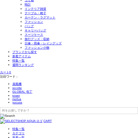
ゴミ箱
時計
インテリア雑貨
テーブル・椅子
カーテン・ラグマット
ファッション
バッグ
キャリーバッグ
スーツケース
旅行グッズ・収納
日傘・雨傘・レイングッズ
ファッション小物
ブランドから探す
新着アイテム
特集一覧
週間ランキング
カート
0
注目ワード：
扇風機
recolte
GLOBAL 包丁
tower
mofua
yucuss
CART
特集一覧
カテゴリ
新着一覧