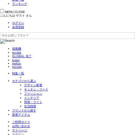
ランキング
MENU
CLOSE
こんにちは
ゲスト
さん
ログイン
会員登録
扇風機
recolte
GLOBAL 包丁
tower
mofua
yucuss
特集一覧
カテゴリから選ぶ
デザイン家電
キッチン・フード
ファッション
インテリア
照明・ライト
生活雑貨
ブランドから探す
新着アイテム
ご利用ガイド
お問い合わせ
マイページ
ログイン