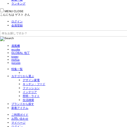
ランキング
MENU
CLOSE
こんにちは
ゲスト
さん
ログイン
会員登録
扇風機
recolte
GLOBAL 包丁
tower
mofua
yucuss
特集一覧
カテゴリから選ぶ
デザイン家電
キッチン・フード
ファッション
インテリア
照明・ライト
生活雑貨
ブランドから探す
新着アイテム
ご利用ガイド
お問い合わせ
マイページ
ログイン