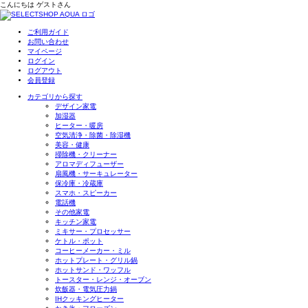
こんにちは
ゲスト
さん
ご利用ガイド
お問い合わせ
マイページ
ログイン
ログアウト
会員登録
カテゴリから探す
デザイン家電
加湿器
ヒーター・暖房
空気清浄・除菌・除湿機
美容・健康
掃除機・クリーナー
アロマディフューザー
扇風機・サーキュレーター
保冷庫・冷蔵庫
スマホ・スピーカー
電話機
その他家電
キッチン家電
ミキサー・プロセッサー
ケトル・ポット
コーヒーメーカー・ミル
ホットプレート・グリル鍋
ホットサンド・ワッフル
トースター・レンジ・オーブン
炊飯器・電気圧力鍋
IHクッキングヒーター