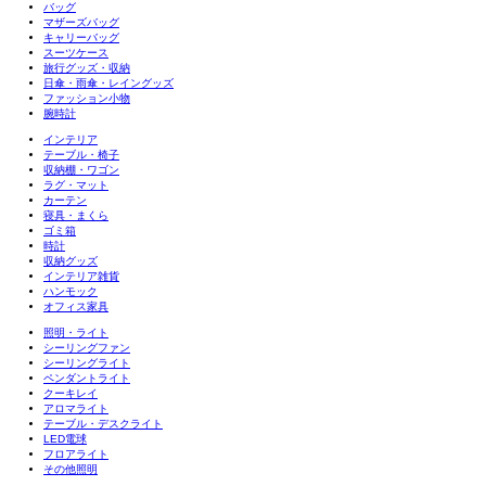
バッグ
マザーズバッグ
キャリーバッグ
スーツケース
旅行グッズ・収納
日傘・雨傘・レイングッズ
ファッション小物
腕時計
インテリア
テーブル・椅子
収納棚・ワゴン
ラグ・マット
カーテン
寝具・まくら
ゴミ箱
時計
収納グッズ
インテリア雑貨
ハンモック
オフィス家具
照明・ライト
シーリングファン
シーリングライト
ペンダントライト
クーキレイ
アロマライト
テーブル・デスクライト
LED電球
フロアライト
その他照明