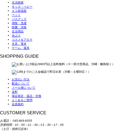
生活雑貨
キッズ・ベビー
エコ加湿器
ペット
バスグッズ
掃除・洗濯
除菌・消臭
生活用品
虫よけ
コスメ＆アロマ
文具・電卓
ゲーム・遊具
SHOPPING GUIDE
お支払い方法
配送について
メール便について
送料
保証規定・返品・交換
よくあるご質問
会員規約
CUSTOMER SERVICE
お電話：
045-869-6555
営業時間：10：00～12：30／13：30～17：00
（土日・祝祭日定休）