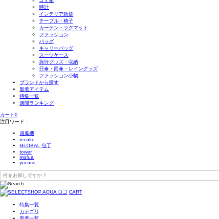
ゴミ箱
時計
インテリア雑貨
テーブル・椅子
カーテン・ラグマット
ファッション
バッグ
キャリーバッグ
スーツケース
旅行グッズ・収納
日傘・雨傘・レイングッズ
ファッション小物
ブランドから探す
新着アイテム
特集一覧
週間ランキング
カート
0
注目ワード：
扇風機
recolte
GLOBAL 包丁
tower
mofua
yucuss
CART
特集一覧
カテゴリ
新着一覧