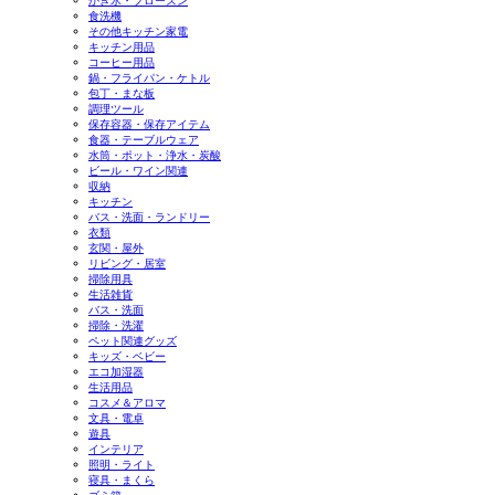
かき氷・フローズン
食洗機
その他キッチン家電
キッチン用品
コーヒー用品
鍋・フライパン・ケトル
包丁・まな板
調理ツール
保存容器・保存アイテム
食器・テーブルウェア
水筒・ポット・浄水・炭酸
ビール・ワイン関連
収納
キッチン
バス・洗面・ランドリー
衣類
玄関・屋外
リビング・居室
掃除用具
生活雑貨
バス・洗面
掃除・洗濯
ペット関連グッズ
キッズ・ベビー
エコ加湿器
生活用品
コスメ＆アロマ
文具・電卓
遊具
インテリア
照明・ライト
寝具・まくら