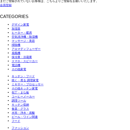
まだご登録されていないお客様は、こちらよりご登録をお願いいたします。
会員登録
CATEGORIES
デザイン家電
加湿器
ヒーター・暖房
空気清浄機・除湿機
マッサージ・美容
掃除機
アロマディフューザー
扇風機
保冷庫・冷蔵庫
スマホ・スピーカー
電話機
その他家電
キッチン・フード
焼く・煮る 調理家電
ミキサー・プロセッサー
その他キッチン家電
包丁・まな板
コーヒーメーカー
調理ツール
キッチン収納
食器・グラス
水筒・浄水・炭酸
ビール・ワイン関連
フード
ファッション