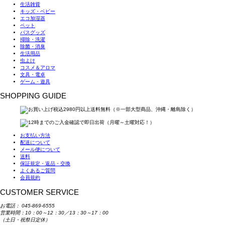
生活雑貨
キッズ・ベビー
エコ加湿器
ペット
バスグッズ
掃除・洗濯
除菌・消臭
生活用品
虫よけ
コスメ＆アロマ
文具・電卓
ゲーム・遊具
SHOPPING GUIDE
お支払い方法
配送について
メール便について
送料
保証規定・返品・交換
よくあるご質問
会員規約
CUSTOMER SERVICE
お電話：
045-869-6555
営業時間：10：00～12：30／13：30～17：00
（土日・祝祭日定休）