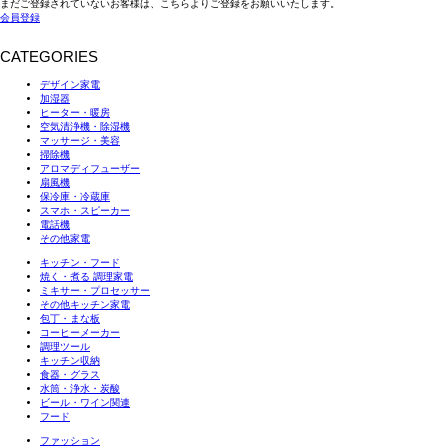
まだご登録されていないお客様は、こちらよりご登録をお願いいたします。
会員登録
CATEGORIES
デザイン家電
加湿器
ヒーター・暖房
空気清浄機・除湿機
マッサージ・美容
掃除機
アロマディフューザー
扇風機
保冷庫・冷蔵庫
スマホ・スピーカー
電話機
その他家電
キッチン・フード
焼く・煮る 調理家電
ミキサー・プロセッサー
その他キッチン家電
包丁・まな板
コーヒーメーカー
調理ツール
キッチン収納
食器・グラス
水筒・浄水・炭酸
ビール・ワイン関連
フード
ファッション