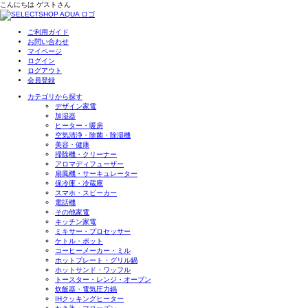
こんにちは
ゲスト
さん
ご利用ガイド
お問い合わせ
マイページ
ログイン
ログアウト
会員登録
カテゴリから探す
デザイン家電
加湿器
ヒーター・暖房
空気清浄・除菌・除湿機
美容・健康
掃除機・クリーナー
アロマディフューザー
扇風機・サーキュレーター
保冷庫・冷蔵庫
スマホ・スピーカー
電話機
その他家電
キッチン家電
ミキサー・プロセッサー
ケトル・ポット
コーヒーメーカー・ミル
ホットプレート・グリル鍋
ホットサンド・ワッフル
トースター・レンジ・オーブン
炊飯器・電気圧力鍋
IHクッキングヒーター