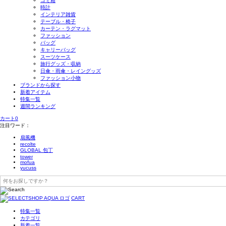
ゴミ箱
時計
インテリア雑貨
テーブル・椅子
カーテン・ラグマット
ファッション
バッグ
キャリーバッグ
スーツケース
旅行グッズ・収納
日傘・雨傘・レイングッズ
ファッション小物
ブランドから探す
新着アイテム
特集一覧
週間ランキング
カート
0
注目ワード：
扇風機
recolte
GLOBAL 包丁
tower
mofua
yucuss
CART
特集一覧
カテゴリ
新着一覧