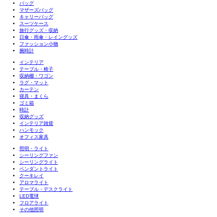
バッグ
マザーズバッグ
キャリーバッグ
スーツケース
旅行グッズ・収納
日傘・雨傘・レイングッズ
ファッション小物
腕時計
インテリア
テーブル・椅子
収納棚・ワゴン
ラグ・マット
カーテン
寝具・まくら
ゴミ箱
時計
収納グッズ
インテリア雑貨
ハンモック
オフィス家具
照明・ライト
シーリングファン
シーリングライト
ペンダントライト
クーキレイ
アロマライト
テーブル・デスクライト
LED電球
フロアライト
その他照明