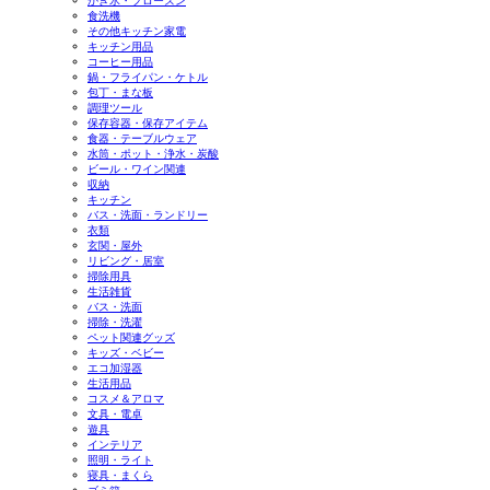
かき氷・フローズン
食洗機
その他キッチン家電
キッチン用品
コーヒー用品
鍋・フライパン・ケトル
包丁・まな板
調理ツール
保存容器・保存アイテム
食器・テーブルウェア
水筒・ポット・浄水・炭酸
ビール・ワイン関連
収納
キッチン
バス・洗面・ランドリー
衣類
玄関・屋外
リビング・居室
掃除用具
生活雑貨
バス・洗面
掃除・洗濯
ペット関連グッズ
キッズ・ベビー
エコ加湿器
生活用品
コスメ＆アロマ
文具・電卓
遊具
インテリア
照明・ライト
寝具・まくら