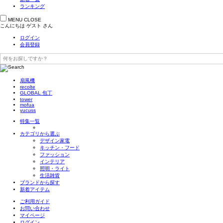
ランキング
MENU
CLOSE
こんにちは
ゲスト
さん
ログイン
会員登録
扇風機
recolte
GLOBAL 包丁
tower
mofua
yucuss
特集一覧
カテゴリから選ぶ
デザイン家電
キッチン・フード
ファッション
インテリア
照明・ライト
生活雑貨
ブランドから探す
新着アイテム
ご利用ガイド
お問い合わせ
マイページ
ログイン