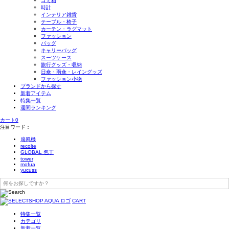
ゴミ箱
時計
インテリア雑貨
テーブル・椅子
カーテン・ラグマット
ファッション
バッグ
キャリーバッグ
スーツケース
旅行グッズ・収納
日傘・雨傘・レイングッズ
ファッション小物
ブランドから探す
新着アイテム
特集一覧
週間ランキング
カート
0
注目ワード：
扇風機
recolte
GLOBAL 包丁
tower
mofua
yucuss
CART
特集一覧
カテゴリ
新着一覧