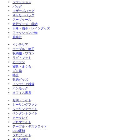
ファッション
バッグ
マザーズバッグ
キャリーバッグ
スーツケース
旅行グッズ・収納
日傘・雨傘・レイングッズ
ファッション小物
腕時計
インテリア
テーブル・椅子
収納棚・ワゴン
ラグ・マット
カーテン
寝具・まくら
ゴミ箱
時計
収納グッズ
インテリア雑貨
ハンモック
オフィス家具
照明・ライト
シーリングファン
シーリングライト
ペンダントライト
クーキレイ
アロマライト
テーブル・デスクライト
LED電球
フロアライト
その他照明