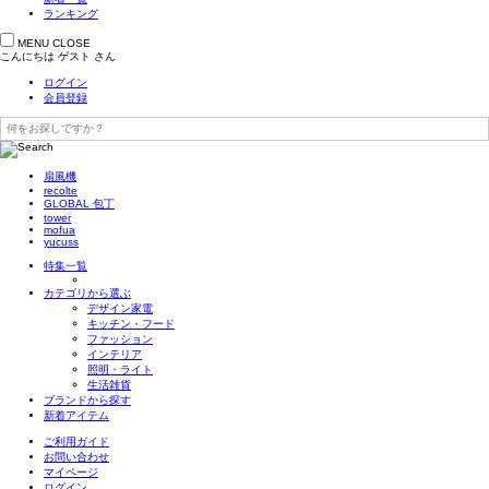
ランキング
MENU
CLOSE
こんにちは
ゲスト
さん
ログイン
会員登録
扇風機
recolte
GLOBAL 包丁
tower
mofua
yucuss
特集一覧
カテゴリから選ぶ
デザイン家電
キッチン・フード
ファッション
インテリア
照明・ライト
生活雑貨
ブランドから探す
新着アイテム
ご利用ガイド
お問い合わせ
マイページ
ログイン