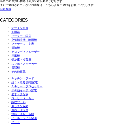
当店でのお買い物時は会員登録が必要となります。
まだご登録されていないお客様は、こちらよりご登録をお願いいたします。
会員登録
CATEGORIES
デザイン家電
加湿器
ヒーター・暖房
空気清浄機・除湿機
マッサージ・美容
掃除機
アロマディフューザー
扇風機
保冷庫・冷蔵庫
スマホ・スピーカー
電話機
その他家電
キッチン・フード
焼く・煮る 調理家電
ミキサー・プロセッサー
その他キッチン家電
包丁・まな板
コーヒーメーカー
調理ツール
キッチン収納
食器・グラス
水筒・浄水・炭酸
ビール・ワイン関連
フード