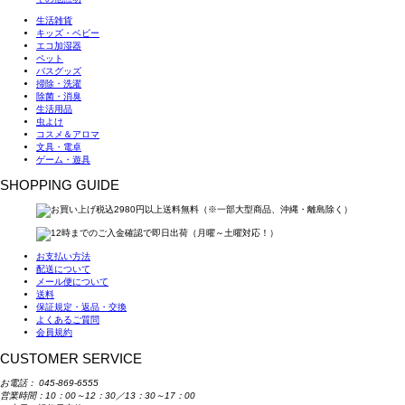
生活雑貨
キッズ・ベビー
エコ加湿器
ペット
バスグッズ
掃除・洗濯
除菌・消臭
生活用品
虫よけ
コスメ＆アロマ
文具・電卓
ゲーム・遊具
SHOPPING GUIDE
お支払い方法
配送について
メール便について
送料
保証規定・返品・交換
よくあるご質問
会員規約
CUSTOMER SERVICE
お電話：
045-869-6555
営業時間：10：00～12：30／13：30～17：00