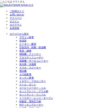
こんにちは
ゲスト
さん
ご利用ガイド
お問い合わせ
マイページ
ログイン
ログアウト
会員登録
カテゴリから探す
デザイン家電
加湿器
ヒーター・暖房
空気清浄・除菌・除湿機
美容・健康
掃除機・クリーナー
アロマディフューザー
扇風機・サーキュレーター
保冷庫・冷蔵庫
スマホ・スピーカー
電話機
その他家電
キッチン家電
ミキサー・プロセッサー
ケトル・ポット
コーヒーメーカー・ミル
ホットプレート・グリル鍋
ホットサンド・ワッフル
トースター・レンジ・オーブン
炊飯器・電気圧力鍋
IHクッキングヒーター