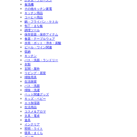
かき氷・フローズン
食洗機
その他キッチン家電
キッチン用品
コーヒー用品
鍋・フライパン・ケトル
包丁・まな板
調理ツール
保存容器・保存アイテム
食器・テーブルウェア
水筒・ポット・浄水・炭酸
ビール・ワイン関連
収納
キッチン
バス・洗面・ランドリー
衣類
玄関・屋外
リビング・居室
掃除用具
生活雑貨
バス・洗面
掃除・洗濯
ペット関連グッズ
キッズ・ベビー
エコ加湿器
生活用品
コスメ＆アロマ
文具・電卓
遊具
インテリア
照明・ライト
寝具・まくら