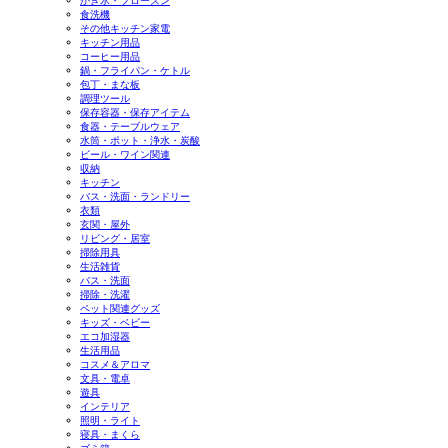
かき氷・フローズン
食洗機
その他キッチン家電
キッチン用品
コーヒー用品
鍋・フライパン・ケトル
包丁・まな板
調理ツール
保存容器・保存アイテム
食器・テーブルウェア
水筒・ポット・浄水・炭酸
ビール・ワイン関連
収納
キッチン
バス・洗面・ランドリー
衣類
玄関・屋外
リビング・居室
掃除用具
生活雑貨
バス・洗面
掃除・洗濯
ペット関連グッズ
キッズ・ベビー
エコ加湿器
生活用品
コスメ＆アロマ
文具・電卓
遊具
インテリア
照明・ライト
寝具・まくら