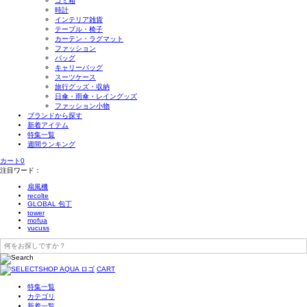
ゴミ箱
時計
インテリア雑貨
テーブル・椅子
カーテン・ラグマット
ファッション
バッグ
キャリーバッグ
スーツケース
旅行グッズ・収納
日傘・雨傘・レイングッズ
ファッション小物
ブランドから探す
新着アイテム
特集一覧
週間ランキング
カート
0
注目ワード：
扇風機
recolte
GLOBAL 包丁
tower
mofua
yucuss
CART
特集一覧
カテゴリ
新着一覧