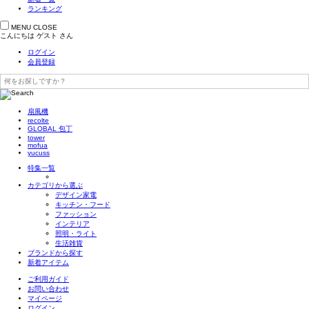
ランキング
MENU
CLOSE
こんにちは
ゲスト
さん
ログイン
会員登録
扇風機
recolte
GLOBAL 包丁
tower
mofua
yucuss
特集一覧
カテゴリから選ぶ
デザイン家電
キッチン・フード
ファッション
インテリア
照明・ライト
生活雑貨
ブランドから探す
新着アイテム
ご利用ガイド
お問い合わせ
マイページ
ログイン