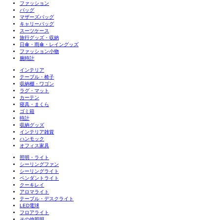
ファッション
バッグ
マザーズバッグ
キャリーバッグ
スーツケース
旅行グッズ・収納
日傘・雨傘・レイングッズ
ファッション小物
腕時計
インテリア
テーブル・椅子
収納棚・ワゴン
ラグ・マット
カーテン
寝具・まくら
ゴミ箱
時計
収納グッズ
インテリア雑貨
ハンモック
オフィス家具
照明・ライト
シーリングファン
シーリングライト
ペンダントライト
クーキレイ
アロマライト
テーブル・デスクライト
LED電球
フロアライト
その他照明