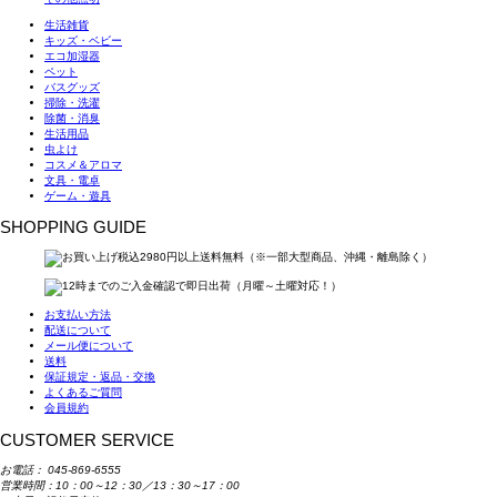
生活雑貨
キッズ・ベビー
エコ加湿器
ペット
バスグッズ
掃除・洗濯
除菌・消臭
生活用品
虫よけ
コスメ＆アロマ
文具・電卓
ゲーム・遊具
SHOPPING GUIDE
お支払い方法
配送について
メール便について
送料
保証規定・返品・交換
よくあるご質問
会員規約
CUSTOMER SERVICE
お電話：
045-869-6555
営業時間：10：00～12：30／13：30～17：00