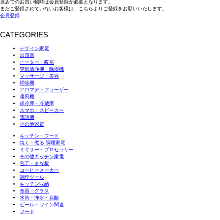
当店でのお買い物時は会員登録が必要となります。
まだご登録されていないお客様は、こちらよりご登録をお願いいたします。
会員登録
CATEGORIES
デザイン家電
加湿器
ヒーター・暖房
空気清浄機・除湿機
マッサージ・美容
掃除機
アロマディフューザー
扇風機
保冷庫・冷蔵庫
スマホ・スピーカー
電話機
その他家電
キッチン・フード
焼く・煮る 調理家電
ミキサー・プロセッサー
その他キッチン家電
包丁・まな板
コーヒーメーカー
調理ツール
キッチン収納
食器・グラス
水筒・浄水・炭酸
ビール・ワイン関連
フード