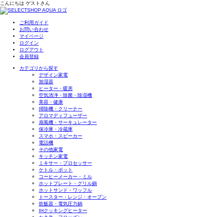
こんにちは
ゲスト
さん
ご利用ガイド
お問い合わせ
マイページ
ログイン
ログアウト
会員登録
カテゴリから探す
デザイン家電
加湿器
ヒーター・暖房
空気清浄・除菌・除湿機
美容・健康
掃除機・クリーナー
アロマディフューザー
扇風機・サーキュレーター
保冷庫・冷蔵庫
スマホ・スピーカー
電話機
その他家電
キッチン家電
ミキサー・プロセッサー
ケトル・ポット
コーヒーメーカー・ミル
ホットプレート・グリル鍋
ホットサンド・ワッフル
トースター・レンジ・オーブン
炊飯器・電気圧力鍋
IHクッキングヒーター