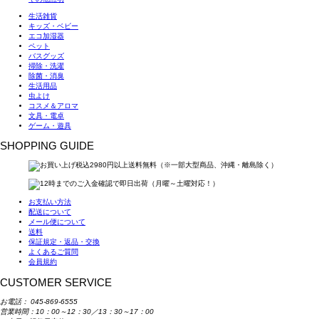
生活雑貨
キッズ・ベビー
エコ加湿器
ペット
バスグッズ
掃除・洗濯
除菌・消臭
生活用品
虫よけ
コスメ＆アロマ
文具・電卓
ゲーム・遊具
SHOPPING GUIDE
お支払い方法
配送について
メール便について
送料
保証規定・返品・交換
よくあるご質問
会員規約
CUSTOMER SERVICE
お電話：
045-869-6555
営業時間：10：00～12：30／13：30～17：00