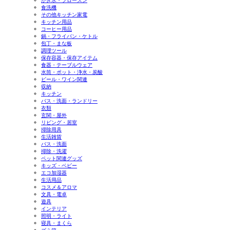
かき氷・フローズン
食洗機
その他キッチン家電
キッチン用品
コーヒー用品
鍋・フライパン・ケトル
包丁・まな板
調理ツール
保存容器・保存アイテム
食器・テーブルウェア
水筒・ポット・浄水・炭酸
ビール・ワイン関連
収納
キッチン
バス・洗面・ランドリー
衣類
玄関・屋外
リビング・居室
掃除用具
生活雑貨
バス・洗面
掃除・洗濯
ペット関連グッズ
キッズ・ベビー
エコ加湿器
生活用品
コスメ＆アロマ
文具・電卓
遊具
インテリア
照明・ライト
寝具・まくら