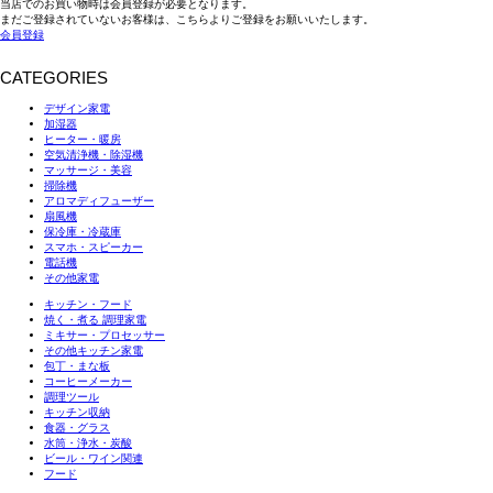
当店でのお買い物時は会員登録が必要となります。
まだご登録されていないお客様は、こちらよりご登録をお願いいたします。
会員登録
CATEGORIES
デザイン家電
加湿器
ヒーター・暖房
空気清浄機・除湿機
マッサージ・美容
掃除機
アロマディフューザー
扇風機
保冷庫・冷蔵庫
スマホ・スピーカー
電話機
その他家電
キッチン・フード
焼く・煮る 調理家電
ミキサー・プロセッサー
その他キッチン家電
包丁・まな板
コーヒーメーカー
調理ツール
キッチン収納
食器・グラス
水筒・浄水・炭酸
ビール・ワイン関連
フード