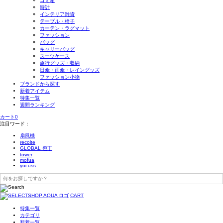
ゴミ箱
時計
インテリア雑貨
テーブル・椅子
カーテン・ラグマット
ファッション
バッグ
キャリーバッグ
スーツケース
旅行グッズ・収納
日傘・雨傘・レイングッズ
ファッション小物
ブランドから探す
新着アイテム
特集一覧
週間ランキング
カート
0
注目ワード：
扇風機
recolte
GLOBAL 包丁
tower
mofua
yucuss
CART
特集一覧
カテゴリ
新着一覧