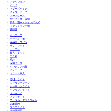
ファッション
バッグ
マザーズバッグ
キャリーバッグ
スーツケース
旅行グッズ・収納
日傘・雨傘・レイングッズ
ファッション小物
腕時計
インテリア
テーブル・椅子
収納棚・ワゴン
ラグ・マット
カーテン
寝具・まくら
ゴミ箱
時計
収納グッズ
インテリア雑貨
ハンモック
オフィス家具
照明・ライト
シーリングファン
シーリングライト
ペンダントライト
クーキレイ
アロマライト
テーブル・デスクライト
LED電球
フロアライト
その他照明