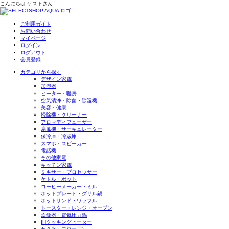
こんにちは
ゲスト
さん
ご利用ガイド
お問い合わせ
マイページ
ログイン
ログアウト
会員登録
カテゴリから探す
デザイン家電
加湿器
ヒーター・暖房
空気清浄・除菌・除湿機
美容・健康
掃除機・クリーナー
アロマディフューザー
扇風機・サーキュレーター
保冷庫・冷蔵庫
スマホ・スピーカー
電話機
その他家電
キッチン家電
ミキサー・プロセッサー
ケトル・ポット
コーヒーメーカー・ミル
ホットプレート・グリル鍋
ホットサンド・ワッフル
トースター・レンジ・オーブン
炊飯器・電気圧力鍋
IHクッキングヒーター