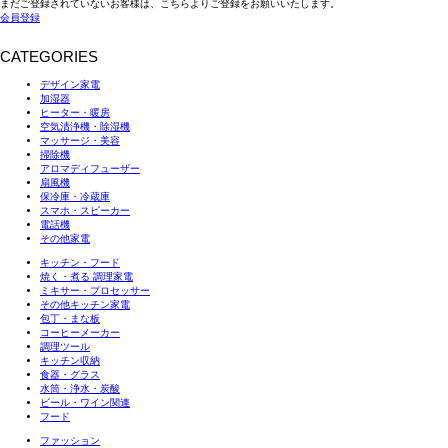
まだご登録されていないお客様は、こちらよりご登録をお願いいたします。
会員登録
CATEGORIES
デザイン家電
加湿器
ヒーター・暖房
空気清浄機・除湿機
マッサージ・美容
掃除機
アロマディフューザー
扇風機
保冷庫・冷蔵庫
スマホ・スピーカー
電話機
その他家電
キッチン・フード
焼く・煮る 調理家電
ミキサー・プロセッサー
その他キッチン家電
包丁・まな板
コーヒーメーカー
調理ツール
キッチン収納
食器・グラス
水筒・浄水・炭酸
ビール・ワイン関連
フード
ファッション