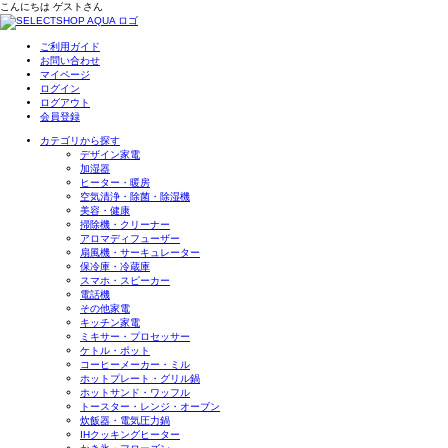
こんにちは
ゲスト
さん
ご利用ガイド
お問い合わせ
マイページ
ログイン
ログアウト
会員登録
カテゴリから探す
デザイン家電
加湿器
ヒーター・暖房
空気清浄・除菌・除湿機
美容・健康
掃除機・クリーナー
アロマディフューザー
扇風機・サーキュレーター
保冷庫・冷蔵庫
スマホ・スピーカー
電話機
その他家電
キッチン家電
ミキサー・プロセッサー
ケトル・ポット
コーヒーメーカー・ミル
ホットプレート・グリル鍋
ホットサンド・ワッフル
トースター・レンジ・オーブン
炊飯器・電気圧力鍋
IHクッキングヒーター