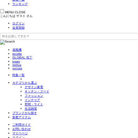
ランキング
MENU
CLOSE
こんにちは
ゲスト
さん
ログイン
会員登録
扇風機
recolte
GLOBAL 包丁
tower
mofua
yucuss
特集一覧
カテゴリから選ぶ
デザイン家電
キッチン・フード
ファッション
インテリア
照明・ライト
生活雑貨
ブランドから探す
新着アイテム
ご利用ガイド
お問い合わせ
マイページ
ログイン