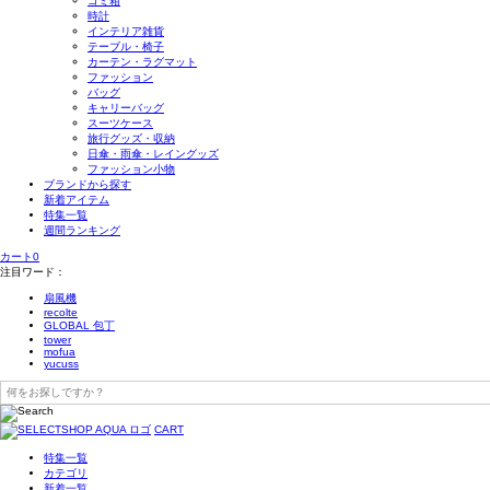
ゴミ箱
時計
インテリア雑貨
テーブル・椅子
カーテン・ラグマット
ファッション
バッグ
キャリーバッグ
スーツケース
旅行グッズ・収納
日傘・雨傘・レイングッズ
ファッション小物
ブランドから探す
新着アイテム
特集一覧
週間ランキング
カート
0
注目ワード：
扇風機
recolte
GLOBAL 包丁
tower
mofua
yucuss
CART
特集一覧
カテゴリ
新着一覧