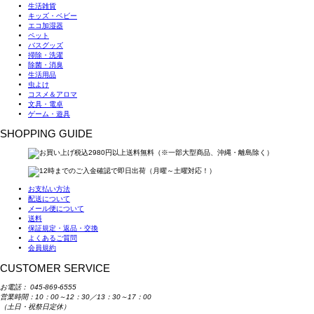
生活雑貨
キッズ・ベビー
エコ加湿器
ペット
バスグッズ
掃除・洗濯
除菌・消臭
生活用品
虫よけ
コスメ＆アロマ
文具・電卓
ゲーム・遊具
SHOPPING GUIDE
お支払い方法
配送について
メール便について
送料
保証規定・返品・交換
よくあるご質問
会員規約
CUSTOMER SERVICE
お電話：
045-869-6555
営業時間：10：00～12：30／13：30～17：00
（土日・祝祭日定休）