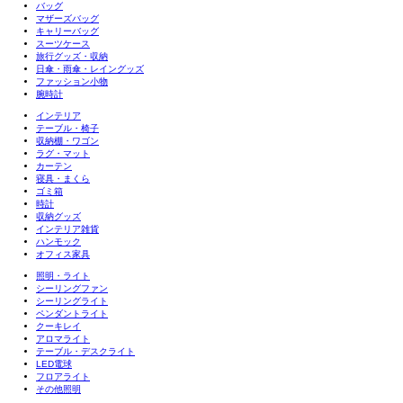
バッグ
マザーズバッグ
キャリーバッグ
スーツケース
旅行グッズ・収納
日傘・雨傘・レイングッズ
ファッション小物
腕時計
インテリア
テーブル・椅子
収納棚・ワゴン
ラグ・マット
カーテン
寝具・まくら
ゴミ箱
時計
収納グッズ
インテリア雑貨
ハンモック
オフィス家具
照明・ライト
シーリングファン
シーリングライト
ペンダントライト
クーキレイ
アロマライト
テーブル・デスクライト
LED電球
フロアライト
その他照明