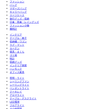
ファッション
バッグ
マザーズバッグ
キャリーバッグ
スーツケース
旅行グッズ・収納
日傘・雨傘・レイングッズ
ファッション小物
腕時計
インテリア
テーブル・椅子
収納棚・ワゴン
ラグ・マット
カーテン
寝具・まくら
ゴミ箱
時計
収納グッズ
インテリア雑貨
ハンモック
オフィス家具
照明・ライト
シーリングファン
シーリングライト
ペンダントライト
クーキレイ
アロマライト
テーブル・デスクライト
LED電球
フロアライト
その他照明