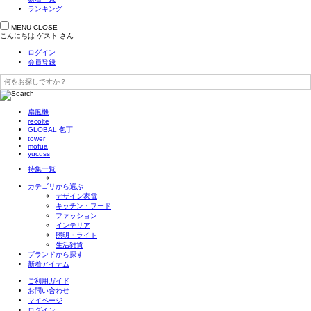
ランキング
MENU
CLOSE
こんにちは
ゲスト
さん
ログイン
会員登録
扇風機
recolte
GLOBAL 包丁
tower
mofua
yucuss
特集一覧
カテゴリから選ぶ
デザイン家電
キッチン・フード
ファッション
インテリア
照明・ライト
生活雑貨
ブランドから探す
新着アイテム
ご利用ガイド
お問い合わせ
マイページ
ログイン