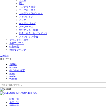
ゴミ箱
時計
インテリア雑貨
テーブル・椅子
カーテン・ラグマット
ファッション
バッグ
キャリーバッグ
スーツケース
旅行グッズ・収納
日傘・雨傘・レイングッズ
ファッション小物
ブランドから探す
新着アイテム
特集一覧
週間ランキング
カート
0
注目ワード：
扇風機
recolte
GLOBAL 包丁
tower
mofua
yucuss
CART
特集一覧
カテゴリ
新着一覧