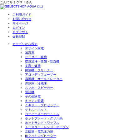
こんにちは
ゲスト
さん
ご利用ガイド
お問い合わせ
マイページ
ログイン
ログアウト
会員登録
カテゴリから探す
デザイン家電
加湿器
ヒーター・暖房
空気清浄・除菌・除湿機
美容・健康
掃除機・クリーナー
アロマディフューザー
扇風機・サーキュレーター
保冷庫・冷蔵庫
スマホ・スピーカー
電話機
その他家電
キッチン家電
ミキサー・プロセッサー
ケトル・ポット
コーヒーメーカー・ミル
ホットプレート・グリル鍋
ホットサンド・ワッフル
トースター・レンジ・オーブン
炊飯器・電気圧力鍋
IHクッキングヒーター