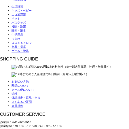
生活雑貨
キッズ・ベビー
エコ加湿器
ペット
バスグッズ
掃除・洗濯
除菌・消臭
生活用品
虫よけ
コスメ＆アロマ
文具・電卓
ゲーム・遊具
SHOPPING GUIDE
お支払い方法
配送について
メール便について
送料
保証規定・返品・交換
よくあるご質問
会員規約
CUSTOMER SERVICE
お電話：
045-869-6555
営業時間：10：00～12：30／13：30～17：00