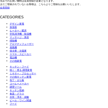
当店でのお買い物時は会員登録が必要となります。
まだご登録されていないお客様は、こちらよりご登録をお願いいたします。
会員登録
CATEGORIES
デザイン家電
加湿器
ヒーター・暖房
空気清浄機・除湿機
マッサージ・美容
掃除機
アロマディフューザー
扇風機
保冷庫・冷蔵庫
スマホ・スピーカー
電話機
その他家電
キッチン・フード
焼く・煮る 調理家電
ミキサー・プロセッサー
その他キッチン家電
包丁・まな板
コーヒーメーカー
調理ツール
キッチン収納
食器・グラス
水筒・浄水・炭酸
ビール・ワイン関連
フード