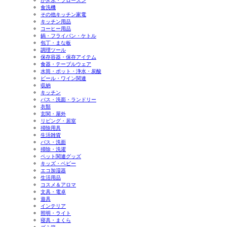
かき氷・フローズン
食洗機
その他キッチン家電
キッチン用品
コーヒー用品
鍋・フライパン・ケトル
包丁・まな板
調理ツール
保存容器・保存アイテム
食器・テーブルウェア
水筒・ポット・浄水・炭酸
ビール・ワイン関連
収納
キッチン
バス・洗面・ランドリー
衣類
玄関・屋外
リビング・居室
掃除用具
生活雑貨
バス・洗面
掃除・洗濯
ペット関連グッズ
キッズ・ベビー
エコ加湿器
生活用品
コスメ＆アロマ
文具・電卓
遊具
インテリア
照明・ライト
寝具・まくら