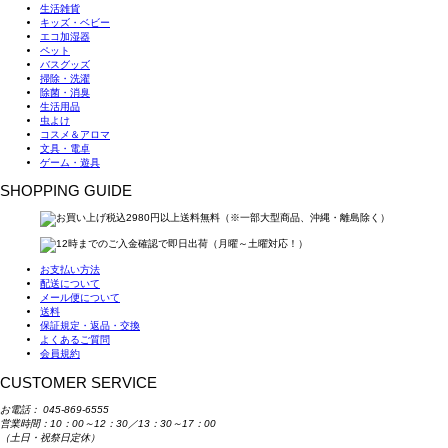
生活雑貨
キッズ・ベビー
エコ加湿器
ペット
バスグッズ
掃除・洗濯
除菌・消臭
生活用品
虫よけ
コスメ＆アロマ
文具・電卓
ゲーム・遊具
SHOPPING GUIDE
お支払い方法
配送について
メール便について
送料
保証規定・返品・交換
よくあるご質問
会員規約
CUSTOMER SERVICE
お電話：
045-869-6555
営業時間：10：00～12：30／13：30～17：00
（土日・祝祭日定休）