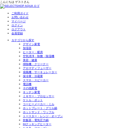
こんにちは
ゲスト
さん
ご利用ガイド
お問い合わせ
マイページ
ログイン
ログアウト
会員登録
カテゴリから探す
デザイン家電
加湿器
ヒーター・暖房
空気清浄・除菌・除湿機
美容・健康
掃除機・クリーナー
アロマディフューザー
扇風機・サーキュレーター
保冷庫・冷蔵庫
スマホ・スピーカー
電話機
その他家電
キッチン家電
ミキサー・プロセッサー
ケトル・ポット
コーヒーメーカー・ミル
ホットプレート・グリル鍋
ホットサンド・ワッフル
トースター・レンジ・オーブン
炊飯器・電気圧力鍋
IHクッキングヒーター