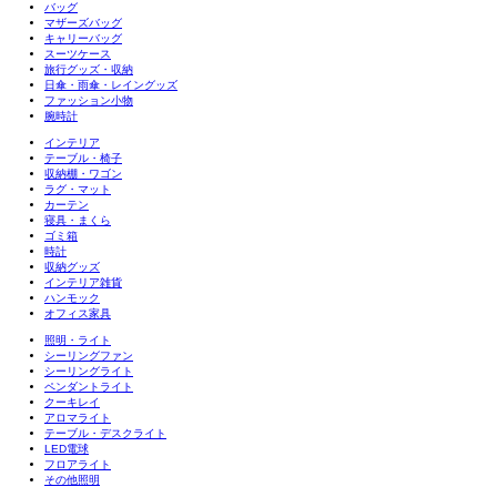
バッグ
マザーズバッグ
キャリーバッグ
スーツケース
旅行グッズ・収納
日傘・雨傘・レイングッズ
ファッション小物
腕時計
インテリア
テーブル・椅子
収納棚・ワゴン
ラグ・マット
カーテン
寝具・まくら
ゴミ箱
時計
収納グッズ
インテリア雑貨
ハンモック
オフィス家具
照明・ライト
シーリングファン
シーリングライト
ペンダントライト
クーキレイ
アロマライト
テーブル・デスクライト
LED電球
フロアライト
その他照明