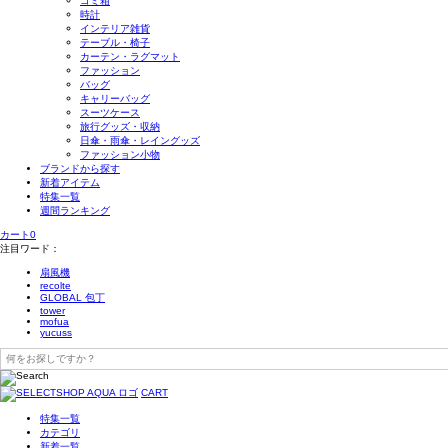
ゴミ箱
時計
インテリア雑貨
テーブル・椅子
カーテン・ラグマット
ファッション
バッグ
キャリーバッグ
スーツケース
旅行グッズ・収納
日傘・雨傘・レイングッズ
ファッション小物
ブランドから探す
新着アイテム
特集一覧
週間ランキング
カート
0
注目ワード：
扇風機
recolte
GLOBAL 包丁
tower
mofua
yucuss
CART
特集一覧
カテゴリ
新着一覧