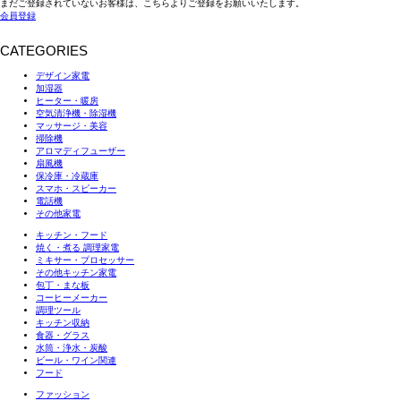
まだご登録されていないお客様は、こちらよりご登録をお願いいたします。
会員登録
CATEGORIES
デザイン家電
加湿器
ヒーター・暖房
空気清浄機・除湿機
マッサージ・美容
掃除機
アロマディフューザー
扇風機
保冷庫・冷蔵庫
スマホ・スピーカー
電話機
その他家電
キッチン・フード
焼く・煮る 調理家電
ミキサー・プロセッサー
その他キッチン家電
包丁・まな板
コーヒーメーカー
調理ツール
キッチン収納
食器・グラス
水筒・浄水・炭酸
ビール・ワイン関連
フード
ファッション