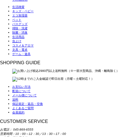
生活雑貨
キッズ・ベビー
エコ加湿器
ペット
バスグッズ
掃除・洗濯
除菌・消臭
生活用品
虫よけ
コスメ＆アロマ
文具・電卓
ゲーム・遊具
SHOPPING GUIDE
お支払い方法
配送について
メール便について
送料
保証規定・返品・交換
よくあるご質問
会員規約
CUSTOMER SERVICE
お電話：
045-869-6555
営業時間：10：00～12：30／13：30～17：00