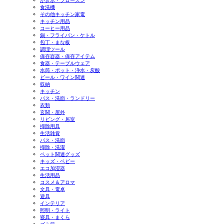
かき氷・フローズン
食洗機
その他キッチン家電
キッチン用品
コーヒー用品
鍋・フライパン・ケトル
包丁・まな板
調理ツール
保存容器・保存アイテム
食器・テーブルウェア
水筒・ポット・浄水・炭酸
ビール・ワイン関連
収納
キッチン
バス・洗面・ランドリー
衣類
玄関・屋外
リビング・居室
掃除用具
生活雑貨
バス・洗面
掃除・洗濯
ペット関連グッズ
キッズ・ベビー
エコ加湿器
生活用品
コスメ＆アロマ
文具・電卓
遊具
インテリア
照明・ライト
寝具・まくら