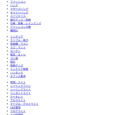
ファッション
バッグ
マザーズバッグ
キャリーバッグ
スーツケース
旅行グッズ・収納
日傘・雨傘・レイングッズ
ファッション小物
腕時計
インテリア
テーブル・椅子
収納棚・ワゴン
ラグ・マット
カーテン
寝具・まくら
ゴミ箱
時計
収納グッズ
インテリア雑貨
ハンモック
オフィス家具
照明・ライト
シーリングファン
シーリングライト
ペンダントライト
クーキレイ
アロマライト
テーブル・デスクライト
LED電球
フロアライト
その他照明