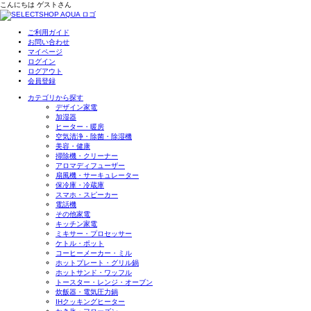
こんにちは
ゲスト
さん
ご利用ガイド
お問い合わせ
マイページ
ログイン
ログアウト
会員登録
カテゴリから探す
デザイン家電
加湿器
ヒーター・暖房
空気清浄・除菌・除湿機
美容・健康
掃除機・クリーナー
アロマディフューザー
扇風機・サーキュレーター
保冷庫・冷蔵庫
スマホ・スピーカー
電話機
その他家電
キッチン家電
ミキサー・プロセッサー
ケトル・ポット
コーヒーメーカー・ミル
ホットプレート・グリル鍋
ホットサンド・ワッフル
トースター・レンジ・オーブン
炊飯器・電気圧力鍋
IHクッキングヒーター