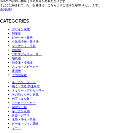
当店でのお買い物時は会員登録が必要となります。
まだご登録されていないお客様は、こちらよりご登録をお願いいたします。
会員登録
CATEGORIES
デザイン家電
加湿器
ヒーター・暖房
空気清浄機・除湿機
マッサージ・美容
掃除機
アロマディフューザー
扇風機
保冷庫・冷蔵庫
スマホ・スピーカー
電話機
その他家電
キッチン・フード
焼く・煮る 調理家電
ミキサー・プロセッサー
その他キッチン家電
包丁・まな板
コーヒーメーカー
調理ツール
キッチン収納
食器・グラス
水筒・浄水・炭酸
ビール・ワイン関連
フード