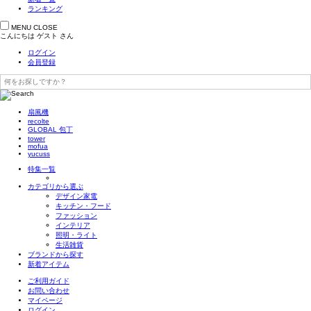
ランキング
MENU
CLOSE
こんにちは
ゲスト
さん
ログイン
会員登録
扇風機
recolte
GLOBAL 包丁
tower
mofua
yucuss
特集一覧
カテゴリから選ぶ
デザイン家電
キッチン・フード
ファッション
インテリア
照明・ライト
生活雑貨
ブランドから探す
新着アイテム
ご利用ガイド
お問い合わせ
マイページ
ログイン