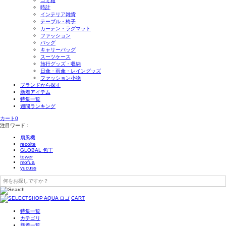
ゴミ箱
時計
インテリア雑貨
テーブル・椅子
カーテン・ラグマット
ファッション
バッグ
キャリーバッグ
スーツケース
旅行グッズ・収納
日傘・雨傘・レイングッズ
ファッション小物
ブランドから探す
新着アイテム
特集一覧
週間ランキング
カート
0
注目ワード：
扇風機
recolte
GLOBAL 包丁
tower
mofua
yucuss
CART
特集一覧
カテゴリ
新着一覧