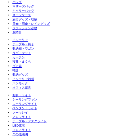
バッグ
マザーズバッグ
キャリーバッグ
スーツケース
旅行グッズ・収納
日傘・雨傘・レイングッズ
ファッション小物
腕時計
インテリア
テーブル・椅子
収納棚・ワゴン
ラグ・マット
カーテン
寝具・まくら
ゴミ箱
時計
収納グッズ
インテリア雑貨
ハンモック
オフィス家具
照明・ライト
シーリングファン
シーリングライト
ペンダントライト
クーキレイ
アロマライト
テーブル・デスクライト
LED電球
フロアライト
その他照明