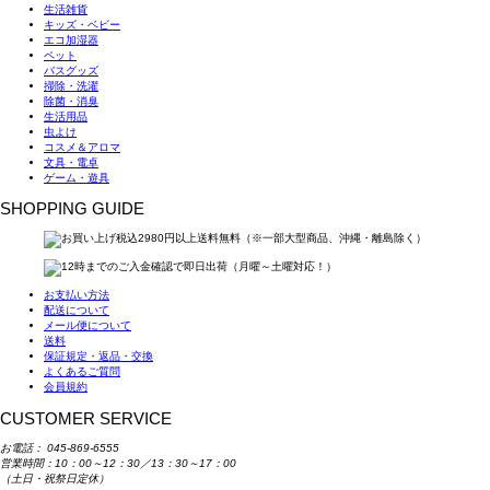
生活雑貨
キッズ・ベビー
エコ加湿器
ペット
バスグッズ
掃除・洗濯
除菌・消臭
生活用品
虫よけ
コスメ＆アロマ
文具・電卓
ゲーム・遊具
SHOPPING GUIDE
お支払い方法
配送について
メール便について
送料
保証規定・返品・交換
よくあるご質問
会員規約
CUSTOMER SERVICE
お電話：
045-869-6555
営業時間：10：00～12：30／13：30～17：00
（土日・祝祭日定休）