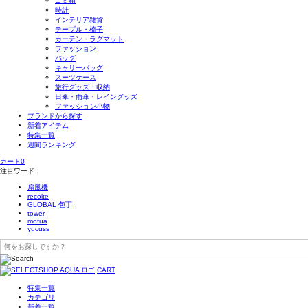
ゴミ箱
時計
インテリア雑貨
テーブル・椅子
カーテン・ラグマット
ファッション
バッグ
キャリーバッグ
スーツケース
旅行グッズ・収納
日傘・雨傘・レイングッズ
ファッション小物
ブランドから探す
新着アイテム
特集一覧
週間ランキング
カート
0
注目ワード：
扇風機
recolte
GLOBAL 包丁
tower
mofua
yucuss
CART
特集一覧
カテゴリ
新着一覧