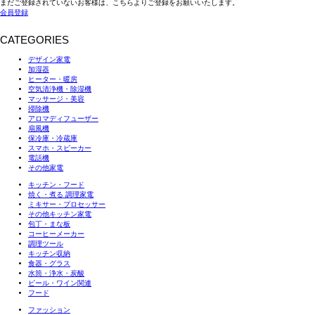
まだご登録されていないお客様は、こちらよりご登録をお願いいたします。
会員登録
CATEGORIES
デザイン家電
加湿器
ヒーター・暖房
空気清浄機・除湿機
マッサージ・美容
掃除機
アロマディフューザー
扇風機
保冷庫・冷蔵庫
スマホ・スピーカー
電話機
その他家電
キッチン・フード
焼く・煮る 調理家電
ミキサー・プロセッサー
その他キッチン家電
包丁・まな板
コーヒーメーカー
調理ツール
キッチン収納
食器・グラス
水筒・浄水・炭酸
ビール・ワイン関連
フード
ファッション