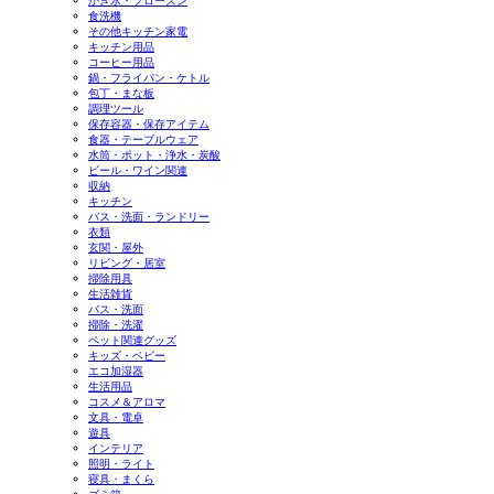
かき氷・フローズン
食洗機
その他キッチン家電
キッチン用品
コーヒー用品
鍋・フライパン・ケトル
包丁・まな板
調理ツール
保存容器・保存アイテム
食器・テーブルウェア
水筒・ポット・浄水・炭酸
ビール・ワイン関連
収納
キッチン
バス・洗面・ランドリー
衣類
玄関・屋外
リビング・居室
掃除用具
生活雑貨
バス・洗面
掃除・洗濯
ペット関連グッズ
キッズ・ベビー
エコ加湿器
生活用品
コスメ＆アロマ
文具・電卓
遊具
インテリア
照明・ライト
寝具・まくら