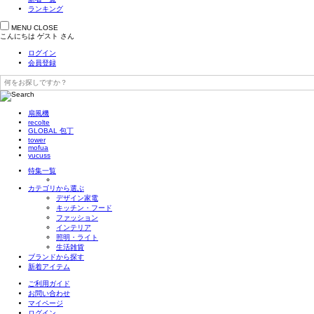
ランキング
MENU
CLOSE
こんにちは
ゲスト
さん
ログイン
会員登録
扇風機
recolte
GLOBAL 包丁
tower
mofua
yucuss
特集一覧
カテゴリから選ぶ
デザイン家電
キッチン・フード
ファッション
インテリア
照明・ライト
生活雑貨
ブランドから探す
新着アイテム
ご利用ガイド
お問い合わせ
マイページ
ログイン