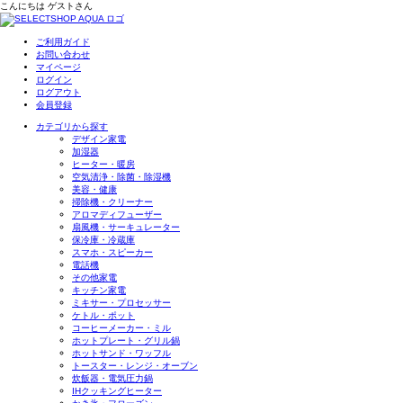
こんにちは
ゲスト
さん
ご利用ガイド
お問い合わせ
マイページ
ログイン
ログアウト
会員登録
カテゴリから探す
デザイン家電
加湿器
ヒーター・暖房
空気清浄・除菌・除湿機
美容・健康
掃除機・クリーナー
アロマディフューザー
扇風機・サーキュレーター
保冷庫・冷蔵庫
スマホ・スピーカー
電話機
その他家電
キッチン家電
ミキサー・プロセッサー
ケトル・ポット
コーヒーメーカー・ミル
ホットプレート・グリル鍋
ホットサンド・ワッフル
トースター・レンジ・オーブン
炊飯器・電気圧力鍋
IHクッキングヒーター