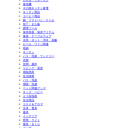
かき氷・フローズン
食洗機
その他キッチン家電
キッチン用品
コーヒー用品
鍋・フライパン・ケトル
包丁・まな板
調理ツール
保存容器・保存アイテム
食器・テーブルウェア
水筒・ポット・浄水・炭酸
ビール・ワイン関連
収納
キッチン
バス・洗面・ランドリー
衣類
玄関・屋外
リビング・居室
掃除用具
生活雑貨
バス・洗面
掃除・洗濯
ペット関連グッズ
キッズ・ベビー
エコ加湿器
生活用品
コスメ＆アロマ
文具・電卓
遊具
インテリア
照明・ライト
寝具・まくら