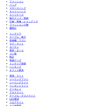
ファッション
バッグ
マザーズバッグ
キャリーバッグ
スーツケース
旅行グッズ・収納
日傘・雨傘・レイングッズ
ファッション小物
腕時計
インテリア
テーブル・椅子
収納棚・ワゴン
ラグ・マット
カーテン
寝具・まくら
ゴミ箱
時計
収納グッズ
インテリア雑貨
ハンモック
オフィス家具
照明・ライト
シーリングファン
シーリングライト
ペンダントライト
クーキレイ
アロマライト
テーブル・デスクライト
LED電球
フロアライト
その他照明