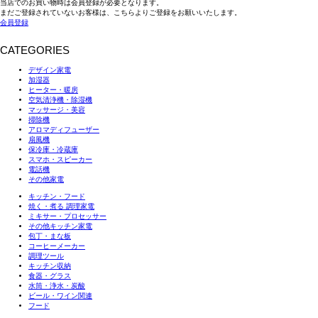
当店でのお買い物時は会員登録が必要となります。
まだご登録されていないお客様は、こちらよりご登録をお願いいたします。
会員登録
CATEGORIES
デザイン家電
加湿器
ヒーター・暖房
空気清浄機・除湿機
マッサージ・美容
掃除機
アロマディフューザー
扇風機
保冷庫・冷蔵庫
スマホ・スピーカー
電話機
その他家電
キッチン・フード
焼く・煮る 調理家電
ミキサー・プロセッサー
その他キッチン家電
包丁・まな板
コーヒーメーカー
調理ツール
キッチン収納
食器・グラス
水筒・浄水・炭酸
ビール・ワイン関連
フード