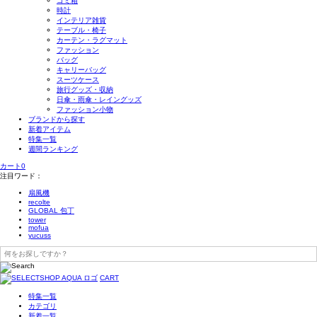
ゴミ箱
時計
インテリア雑貨
テーブル・椅子
カーテン・ラグマット
ファッション
バッグ
キャリーバッグ
スーツケース
旅行グッズ・収納
日傘・雨傘・レイングッズ
ファッション小物
ブランドから探す
新着アイテム
特集一覧
週間ランキング
カート
0
注目ワード：
扇風機
recolte
GLOBAL 包丁
tower
mofua
yucuss
CART
特集一覧
カテゴリ
新着一覧