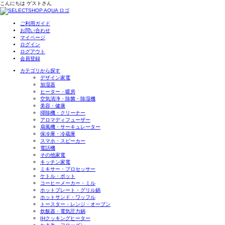
こんにちは
ゲスト
さん
ご利用ガイド
お問い合わせ
マイページ
ログイン
ログアウト
会員登録
カテゴリから探す
デザイン家電
加湿器
ヒーター・暖房
空気清浄・除菌・除湿機
美容・健康
掃除機・クリーナー
アロマディフューザー
扇風機・サーキュレーター
保冷庫・冷蔵庫
スマホ・スピーカー
電話機
その他家電
キッチン家電
ミキサー・プロセッサー
ケトル・ポット
コーヒーメーカー・ミル
ホットプレート・グリル鍋
ホットサンド・ワッフル
トースター・レンジ・オーブン
炊飯器・電気圧力鍋
IHクッキングヒーター