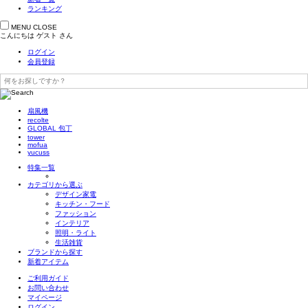
ランキング
MENU
CLOSE
こんにちは
ゲスト
さん
ログイン
会員登録
扇風機
recolte
GLOBAL 包丁
tower
mofua
yucuss
特集一覧
カテゴリから選ぶ
デザイン家電
キッチン・フード
ファッション
インテリア
照明・ライト
生活雑貨
ブランドから探す
新着アイテム
ご利用ガイド
お問い合わせ
マイページ
ログイン