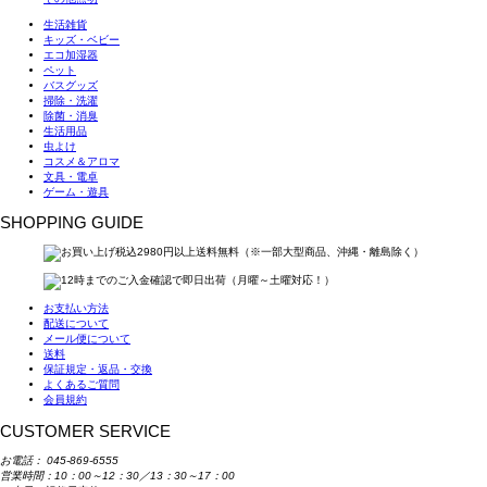
生活雑貨
キッズ・ベビー
エコ加湿器
ペット
バスグッズ
掃除・洗濯
除菌・消臭
生活用品
虫よけ
コスメ＆アロマ
文具・電卓
ゲーム・遊具
SHOPPING GUIDE
お支払い方法
配送について
メール便について
送料
保証規定・返品・交換
よくあるご質問
会員規約
CUSTOMER SERVICE
お電話：
045-869-6555
営業時間：10：00～12：30／13：30～17：00