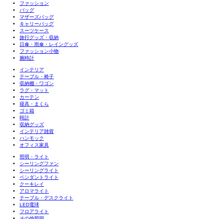
ファッション
バッグ
マザーズバッグ
キャリーバッグ
スーツケース
旅行グッズ・収納
日傘・雨傘・レイングッズ
ファッション小物
腕時計
インテリア
テーブル・椅子
収納棚・ワゴン
ラグ・マット
カーテン
寝具・まくら
ゴミ箱
時計
収納グッズ
インテリア雑貨
ハンモック
オフィス家具
照明・ライト
シーリングファン
シーリングライト
ペンダントライト
クーキレイ
アロマライト
テーブル・デスクライト
LED電球
フロアライト
その他照明