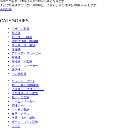
当店でのお買い物時は会員登録が必要となります。
まだご登録されていないお客様は、こちらよりご登録をお願いいたします。
会員登録
CATEGORIES
デザイン家電
加湿器
ヒーター・暖房
空気清浄機・除湿機
マッサージ・美容
掃除機
アロマディフューザー
扇風機
保冷庫・冷蔵庫
スマホ・スピーカー
電話機
その他家電
キッチン・フード
焼く・煮る 調理家電
ミキサー・プロセッサー
その他キッチン家電
包丁・まな板
コーヒーメーカー
調理ツール
キッチン収納
食器・グラス
水筒・浄水・炭酸
ビール・ワイン関連
フード