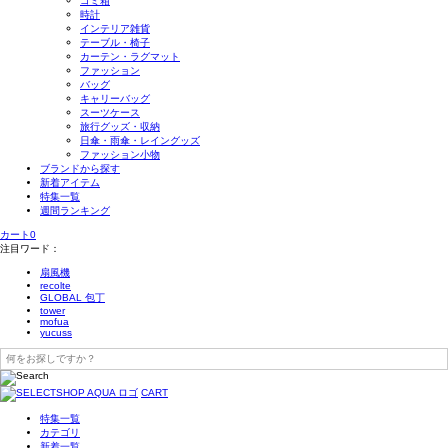
ゴミ箱
時計
インテリア雑貨
テーブル・椅子
カーテン・ラグマット
ファッション
バッグ
キャリーバッグ
スーツケース
旅行グッズ・収納
日傘・雨傘・レイングッズ
ファッション小物
ブランドから探す
新着アイテム
特集一覧
週間ランキング
カート
0
注目ワード：
扇風機
recolte
GLOBAL 包丁
tower
mofua
yucuss
CART
特集一覧
カテゴリ
新着一覧