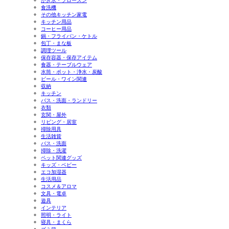
かき氷・フローズン
食洗機
その他キッチン家電
キッチン用品
コーヒー用品
鍋・フライパン・ケトル
包丁・まな板
調理ツール
保存容器・保存アイテム
食器・テーブルウェア
水筒・ポット・浄水・炭酸
ビール・ワイン関連
収納
キッチン
バス・洗面・ランドリー
衣類
玄関・屋外
リビング・居室
掃除用具
生活雑貨
バス・洗面
掃除・洗濯
ペット関連グッズ
キッズ・ベビー
エコ加湿器
生活用品
コスメ＆アロマ
文具・電卓
遊具
インテリア
照明・ライト
寝具・まくら