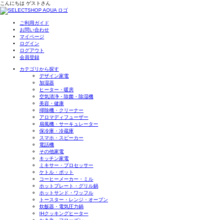
こんにちは
ゲスト
さん
ご利用ガイド
お問い合わせ
マイページ
ログイン
ログアウト
会員登録
カテゴリから探す
デザイン家電
加湿器
ヒーター・暖房
空気清浄・除菌・除湿機
美容・健康
掃除機・クリーナー
アロマディフューザー
扇風機・サーキュレーター
保冷庫・冷蔵庫
スマホ・スピーカー
電話機
その他家電
キッチン家電
ミキサー・プロセッサー
ケトル・ポット
コーヒーメーカー・ミル
ホットプレート・グリル鍋
ホットサンド・ワッフル
トースター・レンジ・オーブン
炊飯器・電気圧力鍋
IHクッキングヒーター