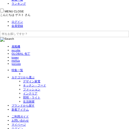
ランキング
MENU
CLOSE
こんにちは
ゲスト
さん
ログイン
会員登録
扇風機
recolte
GLOBAL 包丁
tower
mofua
yucuss
特集一覧
カテゴリから選ぶ
デザイン家電
キッチン・フード
ファッション
インテリア
照明・ライト
生活雑貨
ブランドから探す
新着アイテム
ご利用ガイド
お問い合わせ
マイページ
ログイン