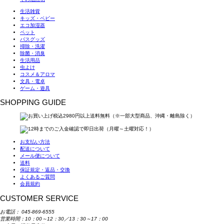
生活雑貨
キッズ・ベビー
エコ加湿器
ペット
バスグッズ
掃除・洗濯
除菌・消臭
生活用品
虫よけ
コスメ＆アロマ
文具・電卓
ゲーム・遊具
SHOPPING GUIDE
お支払い方法
配送について
メール便について
送料
保証規定・返品・交換
よくあるご質問
会員規約
CUSTOMER SERVICE
お電話：
045-869-6555
営業時間：10：00～12：30／13：30～17：00