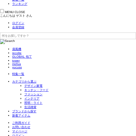
ランキング
MENU
CLOSE
こんにちは
ゲスト
さん
ログイン
会員登録
扇風機
recolte
GLOBAL 包丁
tower
mofua
yucuss
特集一覧
カテゴリから選ぶ
デザイン家電
キッチン・フード
ファッション
インテリア
照明・ライト
生活雑貨
ブランドから探す
新着アイテム
ご利用ガイド
お問い合わせ
マイページ
ログイン