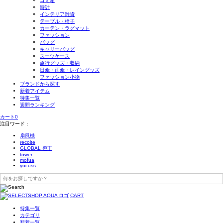
ゴミ箱
時計
インテリア雑貨
テーブル・椅子
カーテン・ラグマット
ファッション
バッグ
キャリーバッグ
スーツケース
旅行グッズ・収納
日傘・雨傘・レイングッズ
ファッション小物
ブランドから探す
新着アイテム
特集一覧
週間ランキング
カート
0
注目ワード：
扇風機
recolte
GLOBAL 包丁
tower
mofua
yucuss
CART
特集一覧
カテゴリ
新着一覧