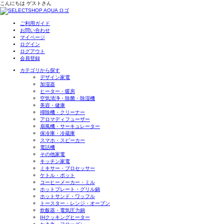
こんにちは
ゲスト
さん
ご利用ガイド
お問い合わせ
マイページ
ログイン
ログアウト
会員登録
カテゴリから探す
デザイン家電
加湿器
ヒーター・暖房
空気清浄・除菌・除湿機
美容・健康
掃除機・クリーナー
アロマディフューザー
扇風機・サーキュレーター
保冷庫・冷蔵庫
スマホ・スピーカー
電話機
その他家電
キッチン家電
ミキサー・プロセッサー
ケトル・ポット
コーヒーメーカー・ミル
ホットプレート・グリル鍋
ホットサンド・ワッフル
トースター・レンジ・オーブン
炊飯器・電気圧力鍋
IHクッキングヒーター