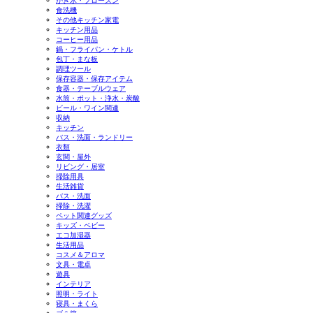
かき氷・フローズン
食洗機
その他キッチン家電
キッチン用品
コーヒー用品
鍋・フライパン・ケトル
包丁・まな板
調理ツール
保存容器・保存アイテム
食器・テーブルウェア
水筒・ポット・浄水・炭酸
ビール・ワイン関連
収納
キッチン
バス・洗面・ランドリー
衣類
玄関・屋外
リビング・居室
掃除用具
生活雑貨
バス・洗面
掃除・洗濯
ペット関連グッズ
キッズ・ベビー
エコ加湿器
生活用品
コスメ＆アロマ
文具・電卓
遊具
インテリア
照明・ライト
寝具・まくら