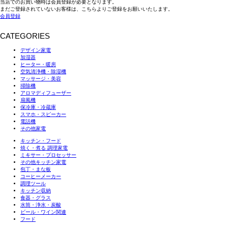
当店でのお買い物時は会員登録が必要となります。
まだご登録されていないお客様は、こちらよりご登録をお願いいたします。
会員登録
CATEGORIES
デザイン家電
加湿器
ヒーター・暖房
空気清浄機・除湿機
マッサージ・美容
掃除機
アロマディフューザー
扇風機
保冷庫・冷蔵庫
スマホ・スピーカー
電話機
その他家電
キッチン・フード
焼く・煮る 調理家電
ミキサー・プロセッサー
その他キッチン家電
包丁・まな板
コーヒーメーカー
調理ツール
キッチン収納
食器・グラス
水筒・浄水・炭酸
ビール・ワイン関連
フード