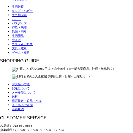
生活雑貨
キッズ・ベビー
エコ加湿器
ペット
バスグッズ
掃除・洗濯
除菌・消臭
生活用品
虫よけ
コスメ＆アロマ
文具・電卓
ゲーム・遊具
SHOPPING GUIDE
お支払い方法
配送について
メール便について
送料
保証規定・返品・交換
よくあるご質問
会員規約
CUSTOMER SERVICE
お電話：
045-869-6555
営業時間：10：00～12：30／13：30～17：00