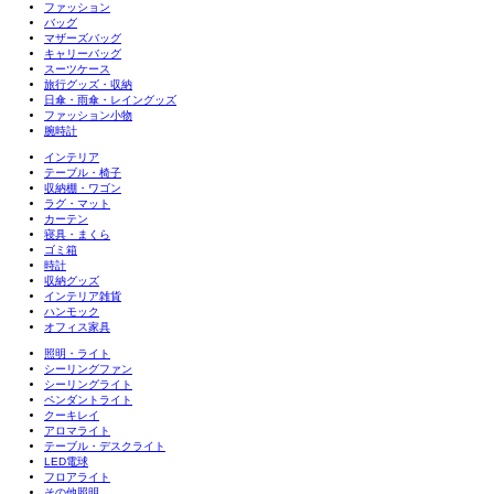
ファッション
バッグ
マザーズバッグ
キャリーバッグ
スーツケース
旅行グッズ・収納
日傘・雨傘・レイングッズ
ファッション小物
腕時計
インテリア
テーブル・椅子
収納棚・ワゴン
ラグ・マット
カーテン
寝具・まくら
ゴミ箱
時計
収納グッズ
インテリア雑貨
ハンモック
オフィス家具
照明・ライト
シーリングファン
シーリングライト
ペンダントライト
クーキレイ
アロマライト
テーブル・デスクライト
LED電球
フロアライト
その他照明