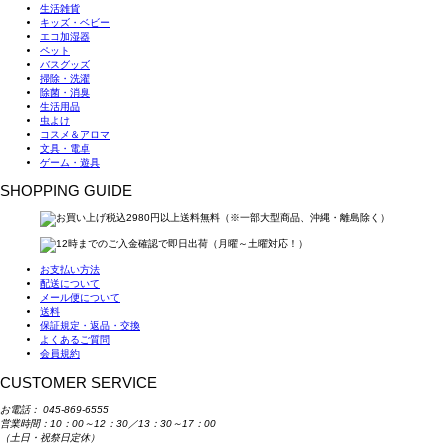
生活雑貨
キッズ・ベビー
エコ加湿器
ペット
バスグッズ
掃除・洗濯
除菌・消臭
生活用品
虫よけ
コスメ＆アロマ
文具・電卓
ゲーム・遊具
SHOPPING GUIDE
お支払い方法
配送について
メール便について
送料
保証規定・返品・交換
よくあるご質問
会員規約
CUSTOMER SERVICE
お電話：
045-869-6555
営業時間：10：00～12：30／13：30～17：00
（土日・祝祭日定休）