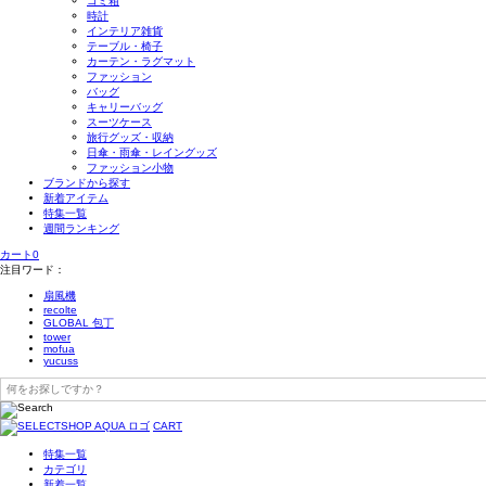
ゴミ箱
時計
インテリア雑貨
テーブル・椅子
カーテン・ラグマット
ファッション
バッグ
キャリーバッグ
スーツケース
旅行グッズ・収納
日傘・雨傘・レイングッズ
ファッション小物
ブランドから探す
新着アイテム
特集一覧
週間ランキング
カート
0
注目ワード：
扇風機
recolte
GLOBAL 包丁
tower
mofua
yucuss
CART
特集一覧
カテゴリ
新着一覧