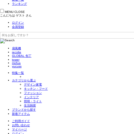
ランキング
MENU
CLOSE
こんにちは
ゲスト
さん
ログイン
会員登録
扇風機
recolte
GLOBAL 包丁
tower
mofua
yucuss
特集一覧
カテゴリから選ぶ
デザイン家電
キッチン・フード
ファッション
インテリア
照明・ライト
生活雑貨
ブランドから探す
新着アイテム
ご利用ガイド
お問い合わせ
マイページ
ログイン