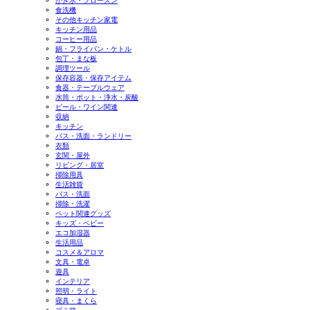
かき氷・フローズン
食洗機
その他キッチン家電
キッチン用品
コーヒー用品
鍋・フライパン・ケトル
包丁・まな板
調理ツール
保存容器・保存アイテム
食器・テーブルウェア
水筒・ポット・浄水・炭酸
ビール・ワイン関連
収納
キッチン
バス・洗面・ランドリー
衣類
玄関・屋外
リビング・居室
掃除用具
生活雑貨
バス・洗面
掃除・洗濯
ペット関連グッズ
キッズ・ベビー
エコ加湿器
生活用品
コスメ＆アロマ
文具・電卓
遊具
インテリア
照明・ライト
寝具・まくら