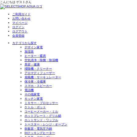
こんにちは
ゲスト
さん
ご利用ガイド
お問い合わせ
マイページ
ログイン
ログアウト
会員登録
カテゴリから探す
デザイン家電
加湿器
ヒーター・暖房
空気清浄・除菌・除湿機
美容・健康
掃除機・クリーナー
アロマディフューザー
扇風機・サーキュレーター
保冷庫・冷蔵庫
スマホ・スピーカー
電話機
その他家電
キッチン家電
ミキサー・プロセッサー
ケトル・ポット
コーヒーメーカー・ミル
ホットプレート・グリル鍋
ホットサンド・ワッフル
トースター・レンジ・オーブン
炊飯器・電気圧力鍋
IHクッキングヒーター