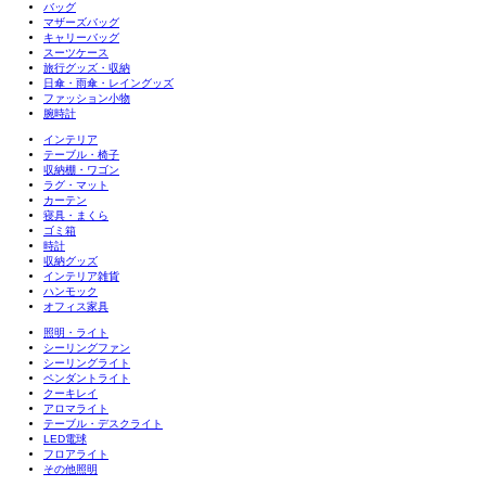
バッグ
マザーズバッグ
キャリーバッグ
スーツケース
旅行グッズ・収納
日傘・雨傘・レイングッズ
ファッション小物
腕時計
インテリア
テーブル・椅子
収納棚・ワゴン
ラグ・マット
カーテン
寝具・まくら
ゴミ箱
時計
収納グッズ
インテリア雑貨
ハンモック
オフィス家具
照明・ライト
シーリングファン
シーリングライト
ペンダントライト
クーキレイ
アロマライト
テーブル・デスクライト
LED電球
フロアライト
その他照明