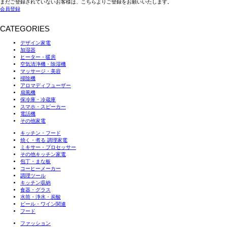
まだご登録されていないお客様は、こちらよりご登録をお願いいたします。
会員登録
CATEGORIES
デザイン家電
加湿器
ヒーター・暖房
空気清浄機・除湿機
マッサージ・美容
掃除機
アロマディフューザー
扇風機
保冷庫・冷蔵庫
スマホ・スピーカー
電話機
その他家電
キッチン・フード
焼く・煮る 調理家電
ミキサー・プロセッサー
その他キッチン家電
包丁・まな板
コーヒーメーカー
調理ツール
キッチン収納
食器・グラス
水筒・浄水・炭酸
ビール・ワイン関連
フード
ファッション