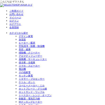
こんにちは
ゲスト
さん
ご利用ガイド
お問い合わせ
マイページ
ログイン
ログアウト
会員登録
カテゴリから探す
デザイン家電
加湿器
ヒーター・暖房
空気清浄・除菌・除湿機
美容・健康
掃除機・クリーナー
アロマディフューザー
扇風機・サーキュレーター
保冷庫・冷蔵庫
スマホ・スピーカー
電話機
その他家電
キッチン家電
ミキサー・プロセッサー
ケトル・ポット
コーヒーメーカー・ミル
ホットプレート・グリル鍋
ホットサンド・ワッフル
トースター・レンジ・オーブン
炊飯器・電気圧力鍋
IHクッキングヒーター