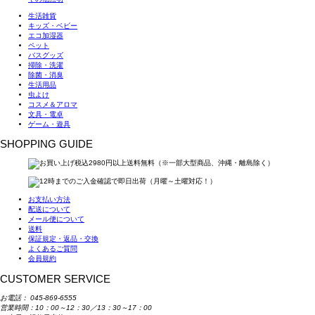
生活雑貨
キッズ・ベビー
エコ加湿器
ペット
バスグッズ
掃除・洗濯
除菌・消臭
生活用品
虫よけ
コスメ＆アロマ
文具・電卓
ゲーム・遊具
SHOPPING GUIDE
お支払い方法
配送について
メール便について
送料
保証規定・返品・交換
よくあるご質問
会員規約
CUSTOMER SERVICE
お電話：
045-869-6555
営業時間：10：00～12：30／13：30～17：00