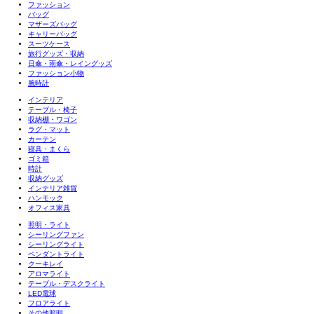
ファッション
バッグ
マザーズバッグ
キャリーバッグ
スーツケース
旅行グッズ・収納
日傘・雨傘・レイングッズ
ファッション小物
腕時計
インテリア
テーブル・椅子
収納棚・ワゴン
ラグ・マット
カーテン
寝具・まくら
ゴミ箱
時計
収納グッズ
インテリア雑貨
ハンモック
オフィス家具
照明・ライト
シーリングファン
シーリングライト
ペンダントライト
クーキレイ
アロマライト
テーブル・デスクライト
LED電球
フロアライト
その他照明