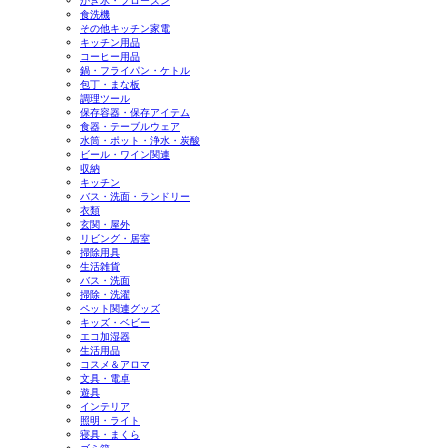
かき氷・フローズン
食洗機
その他キッチン家電
キッチン用品
コーヒー用品
鍋・フライパン・ケトル
包丁・まな板
調理ツール
保存容器・保存アイテム
食器・テーブルウェア
水筒・ポット・浄水・炭酸
ビール・ワイン関連
収納
キッチン
バス・洗面・ランドリー
衣類
玄関・屋外
リビング・居室
掃除用具
生活雑貨
バス・洗面
掃除・洗濯
ペット関連グッズ
キッズ・ベビー
エコ加湿器
生活用品
コスメ＆アロマ
文具・電卓
遊具
インテリア
照明・ライト
寝具・まくら