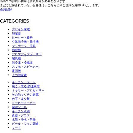
当店でのお買い物時は会員登録が必要となります。
まだご登録されていないお客様は、こちらよりご登録をお願いいたします。
会員登録
CATEGORIES
デザイン家電
加湿器
ヒーター・暖房
空気清浄機・除湿機
マッサージ・美容
掃除機
アロマディフューザー
扇風機
保冷庫・冷蔵庫
スマホ・スピーカー
電話機
その他家電
キッチン・フード
焼く・煮る 調理家電
ミキサー・プロセッサー
その他キッチン家電
包丁・まな板
コーヒーメーカー
調理ツール
キッチン収納
食器・グラス
水筒・浄水・炭酸
ビール・ワイン関連
フード