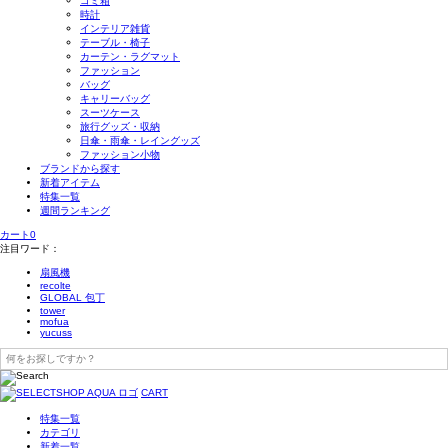
ゴミ箱
時計
インテリア雑貨
テーブル・椅子
カーテン・ラグマット
ファッション
バッグ
キャリーバッグ
スーツケース
旅行グッズ・収納
日傘・雨傘・レイングッズ
ファッション小物
ブランドから探す
新着アイテム
特集一覧
週間ランキング
カート
0
注目ワード：
扇風機
recolte
GLOBAL 包丁
tower
mofua
yucuss
CART
特集一覧
カテゴリ
新着一覧