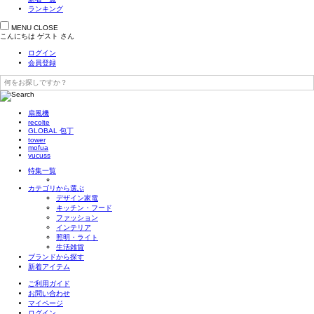
ランキング
MENU
CLOSE
こんにちは
ゲスト
さん
ログイン
会員登録
扇風機
recolte
GLOBAL 包丁
tower
mofua
yucuss
特集一覧
カテゴリから選ぶ
デザイン家電
キッチン・フード
ファッション
インテリア
照明・ライト
生活雑貨
ブランドから探す
新着アイテム
ご利用ガイド
お問い合わせ
マイページ
ログイン