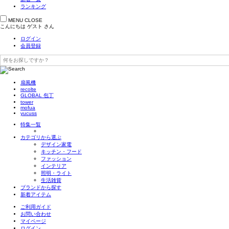
ランキング
MENU
CLOSE
こんにちは
ゲスト
さん
ログイン
会員登録
扇風機
recolte
GLOBAL 包丁
tower
mofua
yucuss
特集一覧
カテゴリから選ぶ
デザイン家電
キッチン・フード
ファッション
インテリア
照明・ライト
生活雑貨
ブランドから探す
新着アイテム
ご利用ガイド
お問い合わせ
マイページ
ログイン