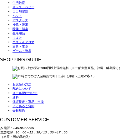
生活雑貨
キッズ・ベビー
エコ加湿器
ペット
バスグッズ
掃除・洗濯
除菌・消臭
生活用品
虫よけ
コスメ＆アロマ
文具・電卓
ゲーム・遊具
SHOPPING GUIDE
お支払い方法
配送について
メール便について
送料
保証規定・返品・交換
よくあるご質問
会員規約
CUSTOMER SERVICE
お電話：
045-869-6555
営業時間：10：00～12：30／13：30～17：00
（土日・祝祭日定休）