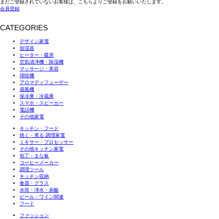
まだご登録されていないお客様は、こちらよりご登録をお願いいたします。
会員登録
CATEGORIES
デザイン家電
加湿器
ヒーター・暖房
空気清浄機・除湿機
マッサージ・美容
掃除機
アロマディフューザー
扇風機
保冷庫・冷蔵庫
スマホ・スピーカー
電話機
その他家電
キッチン・フード
焼く・煮る 調理家電
ミキサー・プロセッサー
その他キッチン家電
包丁・まな板
コーヒーメーカー
調理ツール
キッチン収納
食器・グラス
水筒・浄水・炭酸
ビール・ワイン関連
フード
ファッション