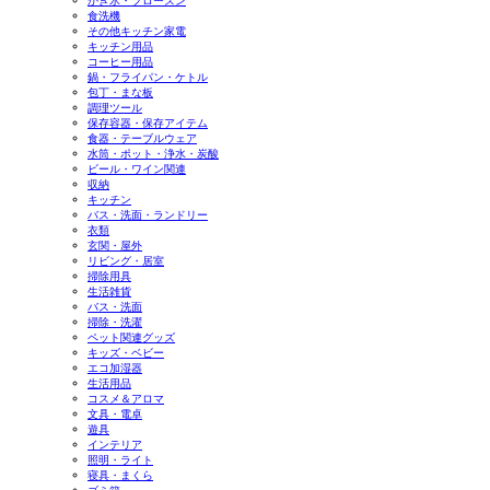
かき氷・フローズン
食洗機
その他キッチン家電
キッチン用品
コーヒー用品
鍋・フライパン・ケトル
包丁・まな板
調理ツール
保存容器・保存アイテム
食器・テーブルウェア
水筒・ポット・浄水・炭酸
ビール・ワイン関連
収納
キッチン
バス・洗面・ランドリー
衣類
玄関・屋外
リビング・居室
掃除用具
生活雑貨
バス・洗面
掃除・洗濯
ペット関連グッズ
キッズ・ベビー
エコ加湿器
生活用品
コスメ＆アロマ
文具・電卓
遊具
インテリア
照明・ライト
寝具・まくら