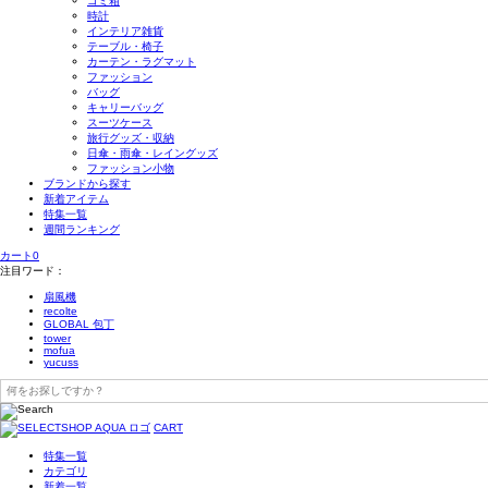
ゴミ箱
時計
インテリア雑貨
テーブル・椅子
カーテン・ラグマット
ファッション
バッグ
キャリーバッグ
スーツケース
旅行グッズ・収納
日傘・雨傘・レイングッズ
ファッション小物
ブランドから探す
新着アイテム
特集一覧
週間ランキング
カート
0
注目ワード：
扇風機
recolte
GLOBAL 包丁
tower
mofua
yucuss
CART
特集一覧
カテゴリ
新着一覧