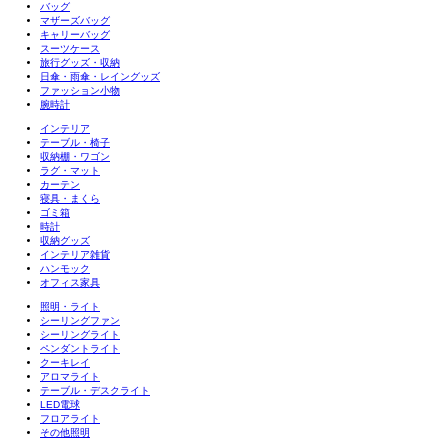
バッグ
マザーズバッグ
キャリーバッグ
スーツケース
旅行グッズ・収納
日傘・雨傘・レイングッズ
ファッション小物
腕時計
インテリア
テーブル・椅子
収納棚・ワゴン
ラグ・マット
カーテン
寝具・まくら
ゴミ箱
時計
収納グッズ
インテリア雑貨
ハンモック
オフィス家具
照明・ライト
シーリングファン
シーリングライト
ペンダントライト
クーキレイ
アロマライト
テーブル・デスクライト
LED電球
フロアライト
その他照明