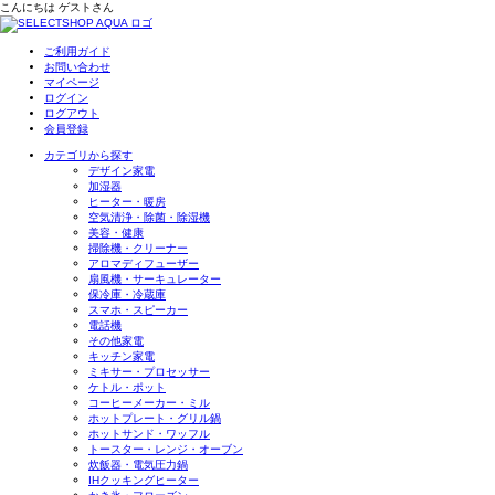
こんにちは
ゲスト
さん
ご利用ガイド
お問い合わせ
マイページ
ログイン
ログアウト
会員登録
カテゴリから探す
デザイン家電
加湿器
ヒーター・暖房
空気清浄・除菌・除湿機
美容・健康
掃除機・クリーナー
アロマディフューザー
扇風機・サーキュレーター
保冷庫・冷蔵庫
スマホ・スピーカー
電話機
その他家電
キッチン家電
ミキサー・プロセッサー
ケトル・ポット
コーヒーメーカー・ミル
ホットプレート・グリル鍋
ホットサンド・ワッフル
トースター・レンジ・オーブン
炊飯器・電気圧力鍋
IHクッキングヒーター