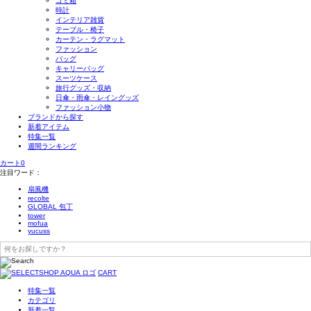
ゴミ箱
時計
インテリア雑貨
テーブル・椅子
カーテン・ラグマット
ファッション
バッグ
キャリーバッグ
スーツケース
旅行グッズ・収納
日傘・雨傘・レイングッズ
ファッション小物
ブランドから探す
新着アイテム
特集一覧
週間ランキング
カート
0
注目ワード：
扇風機
recolte
GLOBAL 包丁
tower
mofua
yucuss
CART
特集一覧
カテゴリ
新着一覧