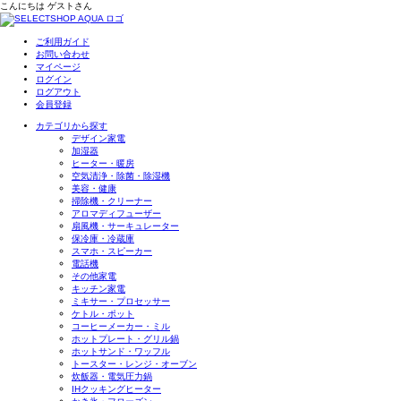
こんにちは
ゲスト
さん
ご利用ガイド
お問い合わせ
マイページ
ログイン
ログアウト
会員登録
カテゴリから探す
デザイン家電
加湿器
ヒーター・暖房
空気清浄・除菌・除湿機
美容・健康
掃除機・クリーナー
アロマディフューザー
扇風機・サーキュレーター
保冷庫・冷蔵庫
スマホ・スピーカー
電話機
その他家電
キッチン家電
ミキサー・プロセッサー
ケトル・ポット
コーヒーメーカー・ミル
ホットプレート・グリル鍋
ホットサンド・ワッフル
トースター・レンジ・オーブン
炊飯器・電気圧力鍋
IHクッキングヒーター