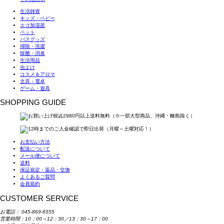
生活雑貨
キッズ・ベビー
エコ加湿器
ペット
バスグッズ
掃除・洗濯
除菌・消臭
生活用品
虫よけ
コスメ＆アロマ
文具・電卓
ゲーム・遊具
SHOPPING GUIDE
お支払い方法
配送について
メール便について
送料
保証規定・返品・交換
よくあるご質問
会員規約
CUSTOMER SERVICE
お電話：
045-869-6555
営業時間：10：00～12：30／13：30～17：00