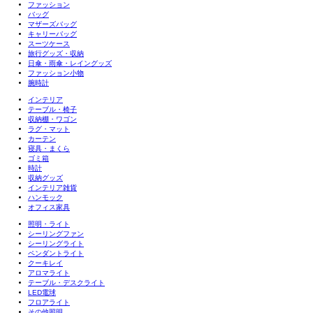
ファッション
バッグ
マザーズバッグ
キャリーバッグ
スーツケース
旅行グッズ・収納
日傘・雨傘・レイングッズ
ファッション小物
腕時計
インテリア
テーブル・椅子
収納棚・ワゴン
ラグ・マット
カーテン
寝具・まくら
ゴミ箱
時計
収納グッズ
インテリア雑貨
ハンモック
オフィス家具
照明・ライト
シーリングファン
シーリングライト
ペンダントライト
クーキレイ
アロマライト
テーブル・デスクライト
LED電球
フロアライト
その他照明