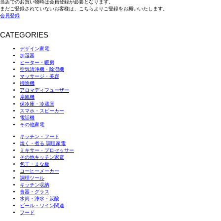
当店でのお買い物時は会員登録が必要となります。
まだご登録されていないお客様は、こちらよりご登録をお願いいたします。
会員登録
CATEGORIES
デザイン家電
加湿器
ヒーター・暖房
空気清浄機・除湿機
マッサージ・美容
掃除機
アロマディフューザー
扇風機
保冷庫・冷蔵庫
スマホ・スピーカー
電話機
その他家電
キッチン・フード
焼く・煮る 調理家電
ミキサー・プロセッサー
その他キッチン家電
包丁・まな板
コーヒーメーカー
調理ツール
キッチン収納
食器・グラス
水筒・浄水・炭酸
ビール・ワイン関連
フード