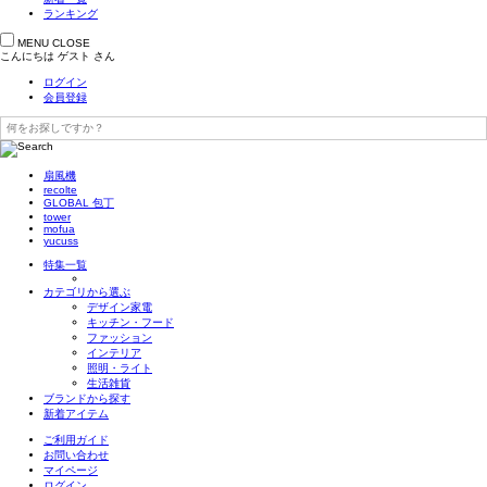
ランキング
MENU
CLOSE
こんにちは
ゲスト
さん
ログイン
会員登録
扇風機
recolte
GLOBAL 包丁
tower
mofua
yucuss
特集一覧
カテゴリから選ぶ
デザイン家電
キッチン・フード
ファッション
インテリア
照明・ライト
生活雑貨
ブランドから探す
新着アイテム
ご利用ガイド
お問い合わせ
マイページ
ログイン