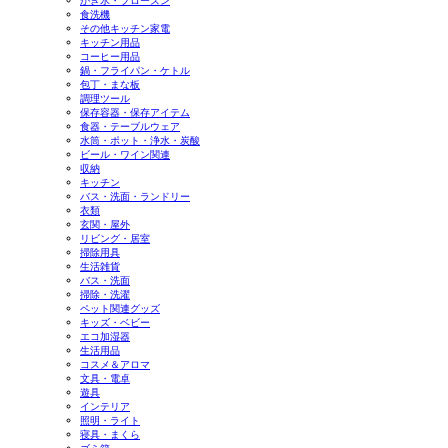
かき氷・フローズン
食洗機
その他キッチン家電
キッチン用品
コーヒー用品
鍋・フライパン・ケトル
包丁・まな板
調理ツール
保存容器・保存アイテム
食器・テーブルウェア
水筒・ポット・浄水・炭酸
ビール・ワイン関連
収納
キッチン
バス・洗面・ランドリー
衣類
玄関・屋外
リビング・居室
掃除用具
生活雑貨
バス・洗面
掃除・洗濯
ペット関連グッズ
キッズ・ベビー
エコ加湿器
生活用品
コスメ＆アロマ
文具・電卓
遊具
インテリア
照明・ライト
寝具・まくら