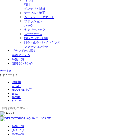
ゴミ箱
時計
インテリア雑貨
テーブル・椅子
カーテン・ラグマット
ファッション
バッグ
キャリーバッグ
スーツケース
旅行グッズ・収納
日傘・雨傘・レイングッズ
ファッション小物
ブランドから探す
新着アイテム
特集一覧
週間ランキング
カート
0
注目ワード：
扇風機
recolte
GLOBAL 包丁
tower
mofua
yucuss
CART
特集一覧
カテゴリ
新着一覧