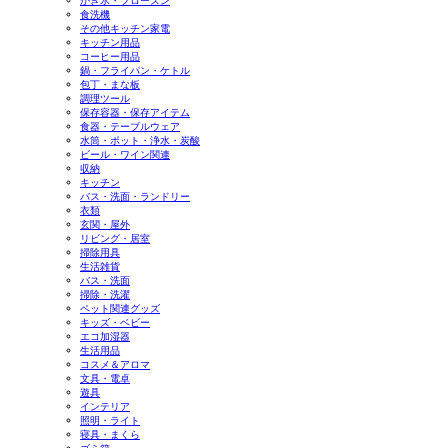
かき氷・フローズン
食洗機
その他キッチン家電
キッチン用品
コーヒー用品
鍋・フライパン・ケトル
包丁・まな板
調理ツール
保存容器・保存アイテム
食器・テーブルウェア
水筒・ポット・浄水・炭酸
ビール・ワイン関連
収納
キッチン
バス・洗面・ランドリー
衣類
玄関・屋外
リビング・居室
掃除用具
生活雑貨
バス・洗面
掃除・洗濯
ペット関連グッズ
キッズ・ベビー
エコ加湿器
生活用品
コスメ＆アロマ
文具・電卓
遊具
インテリア
照明・ライト
寝具・まくら