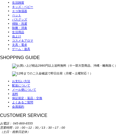
生活雑貨
キッズ・ベビー
エコ加湿器
ペット
バスグッズ
掃除・洗濯
除菌・消臭
生活用品
虫よけ
コスメ＆アロマ
文具・電卓
ゲーム・遊具
SHOPPING GUIDE
お支払い方法
配送について
メール便について
送料
保証規定・返品・交換
よくあるご質問
会員規約
CUSTOMER SERVICE
お電話：
045-869-6555
営業時間：10：00～12：30／13：30～17：00
（土日・祝祭日定休）