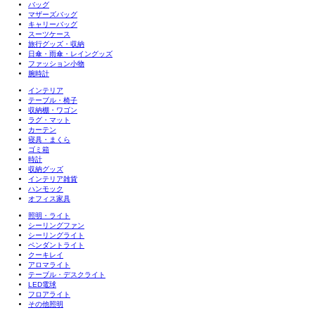
バッグ
マザーズバッグ
キャリーバッグ
スーツケース
旅行グッズ・収納
日傘・雨傘・レイングッズ
ファッション小物
腕時計
インテリア
テーブル・椅子
収納棚・ワゴン
ラグ・マット
カーテン
寝具・まくら
ゴミ箱
時計
収納グッズ
インテリア雑貨
ハンモック
オフィス家具
照明・ライト
シーリングファン
シーリングライト
ペンダントライト
クーキレイ
アロマライト
テーブル・デスクライト
LED電球
フロアライト
その他照明