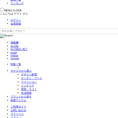
ランキング
MENU
CLOSE
こんにちは
ゲスト
さん
ログイン
会員登録
扇風機
recolte
GLOBAL 包丁
tower
mofua
yucuss
特集一覧
カテゴリから選ぶ
デザイン家電
キッチン・フード
ファッション
インテリア
照明・ライト
生活雑貨
ブランドから探す
新着アイテム
ご利用ガイド
お問い合わせ
マイページ
ログイン