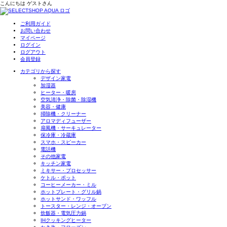
こんにちは
ゲスト
さん
ご利用ガイド
お問い合わせ
マイページ
ログイン
ログアウト
会員登録
カテゴリから探す
デザイン家電
加湿器
ヒーター・暖房
空気清浄・除菌・除湿機
美容・健康
掃除機・クリーナー
アロマディフューザー
扇風機・サーキュレーター
保冷庫・冷蔵庫
スマホ・スピーカー
電話機
その他家電
キッチン家電
ミキサー・プロセッサー
ケトル・ポット
コーヒーメーカー・ミル
ホットプレート・グリル鍋
ホットサンド・ワッフル
トースター・レンジ・オーブン
炊飯器・電気圧力鍋
IHクッキングヒーター