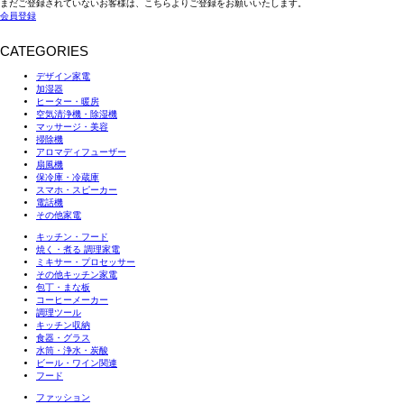
まだご登録されていないお客様は、こちらよりご登録をお願いいたします。
会員登録
CATEGORIES
デザイン家電
加湿器
ヒーター・暖房
空気清浄機・除湿機
マッサージ・美容
掃除機
アロマディフューザー
扇風機
保冷庫・冷蔵庫
スマホ・スピーカー
電話機
その他家電
キッチン・フード
焼く・煮る 調理家電
ミキサー・プロセッサー
その他キッチン家電
包丁・まな板
コーヒーメーカー
調理ツール
キッチン収納
食器・グラス
水筒・浄水・炭酸
ビール・ワイン関連
フード
ファッション