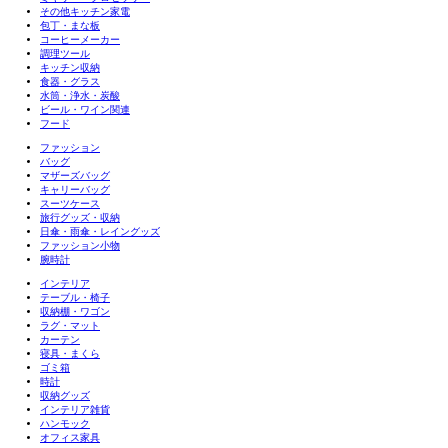
その他キッチン家電
包丁・まな板
コーヒーメーカー
調理ツール
キッチン収納
食器・グラス
水筒・浄水・炭酸
ビール・ワイン関連
フード
ファッション
バッグ
マザーズバッグ
キャリーバッグ
スーツケース
旅行グッズ・収納
日傘・雨傘・レイングッズ
ファッション小物
腕時計
インテリア
テーブル・椅子
収納棚・ワゴン
ラグ・マット
カーテン
寝具・まくら
ゴミ箱
時計
収納グッズ
インテリア雑貨
ハンモック
オフィス家具