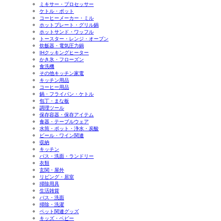
ミキサー・プロセッサー
ケトル・ポット
コーヒーメーカー・ミル
ホットプレート・グリル鍋
ホットサンド・ワッフル
トースター・レンジ・オーブン
炊飯器・電気圧力鍋
IHクッキングヒーター
かき氷・フローズン
食洗機
その他キッチン家電
キッチン用品
コーヒー用品
鍋・フライパン・ケトル
包丁・まな板
調理ツール
保存容器・保存アイテム
食器・テーブルウェア
水筒・ポット・浄水・炭酸
ビール・ワイン関連
収納
キッチン
バス・洗面・ランドリー
衣類
玄関・屋外
リビング・居室
掃除用具
生活雑貨
バス・洗面
掃除・洗濯
ペット関連グッズ
キッズ・ベビー