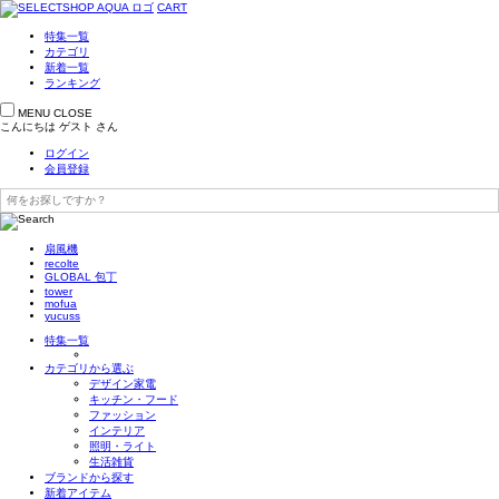
CART
特集一覧
カテゴリ
新着一覧
ランキング
MENU
CLOSE
こんにちは
ゲスト
さん
ログイン
会員登録
扇風機
recolte
GLOBAL 包丁
tower
mofua
yucuss
特集一覧
カテゴリから選ぶ
デザイン家電
キッチン・フード
ファッション
インテリア
照明・ライト
生活雑貨
ブランドから探す
新着アイテム