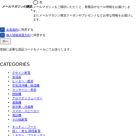
否
メールマガジンの購読
メールマガジンをご購読いただくと、新製品やセール情報をお届けしま
す。
(必
またメールマガジン限定クーポンやプレゼントなどお得な情報をお届けし
須)
ます。
会員規約
に同意する
個人情報保護方針
に同意する
次へ
登録に必要な認証コードをメールにてお送りします。
CATEGORIES
デザイン家電
加湿器
ヒーター・暖房
空気清浄機・除湿機
マッサージ・美容
掃除機
アロマディフューザー
扇風機
保冷庫・冷蔵庫
スマホ・スピーカー
電話機
その他家電
キッチン・フード
焼く・煮る 調理家電
ミキサー・プロセッサー