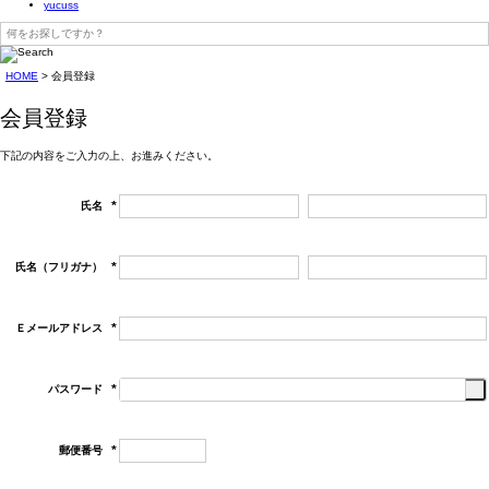
yucuss
HOME
会員登録
会員登録
下記の内容をご入力の上、お進みください。
氏名
(必
須)
氏名（フリガナ）
(必
須)
Ｅメールアドレス
(必
須)
パスワード
(必
須)
郵便番号
(必
須)