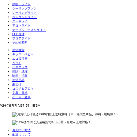
照明・ライト
シーリングファン
シーリングライト
ペンダントライト
クーキレイ
アロマライト
テーブル・デスクライト
LED電球
フロアライト
その他照明
生活雑貨
キッズ・ベビー
エコ加湿器
ペット
バスグッズ
掃除・洗濯
除菌・消臭
生活用品
虫よけ
コスメ＆アロマ
文具・電卓
ゲーム・遊具
SHOPPING GUIDE
お支払い方法
配送について