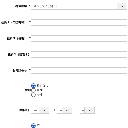
都道府県
(必
須)
住所１（市区町村）
(必
須)
住所２（番地）
(必
須)
住所３（建物名）
お電話番号
(必
須)
指定なし
性別
男性
女性
生年月日
可