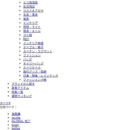
エコ加湿器
生活用品
コスメ＆アロマ
文具・電卓
遊具
インテリア
照明・ライト
寝具・まくら
ゴミ箱
時計
インテリア雑貨
テーブル・椅子
カーテン・ラグマット
ファッション
バッグ
キャリーバッグ
スーツケース
旅行グッズ・収納
日傘・雨傘・レイングッズ
ファッション小物
ブランドから探す
新着アイテム
特集一覧
週間ランキング
カート
0
注目ワード：
扇風機
recolte
GLOBAL 包丁
tower
mofua