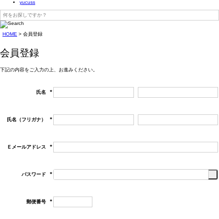
yucuss
HOME
会員登録
会員登録
下記の内容をご入力の上、お進みください。
氏名
(必
須)
氏名（フリガナ）
(必
須)
Ｅメールアドレス
(必
須)
パスワード
(必
須)
郵便番号
(必
須)