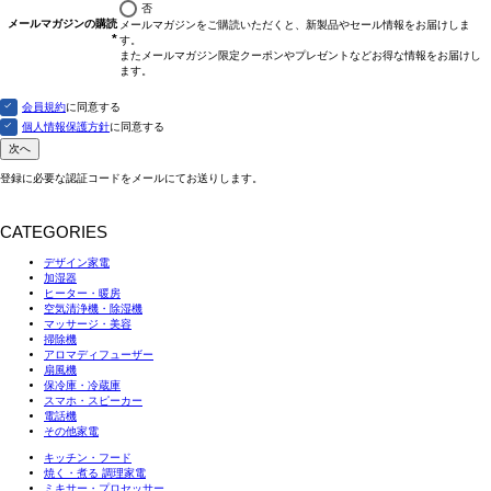
否
メールマガジンの購読
メールマガジンをご購読いただくと、新製品やセール情報をお届けしま
す。
(必
またメールマガジン限定クーポンやプレゼントなどお得な情報をお届けし
須)
ます。
会員規約
に同意する
個人情報保護方針
に同意する
次へ
登録に必要な認証コードをメールにてお送りします。
CATEGORIES
デザイン家電
加湿器
ヒーター・暖房
空気清浄機・除湿機
マッサージ・美容
掃除機
アロマディフューザー
扇風機
保冷庫・冷蔵庫
スマホ・スピーカー
電話機
その他家電
キッチン・フード
焼く・煮る 調理家電
ミキサー・プロセッサー