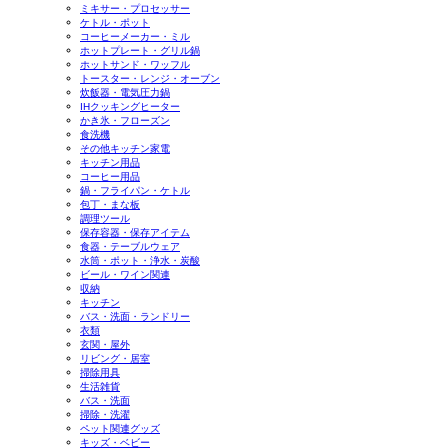
ミキサー・プロセッサー
ケトル・ポット
コーヒーメーカー・ミル
ホットプレート・グリル鍋
ホットサンド・ワッフル
トースター・レンジ・オーブン
炊飯器・電気圧力鍋
IHクッキングヒーター
かき氷・フローズン
食洗機
その他キッチン家電
キッチン用品
コーヒー用品
鍋・フライパン・ケトル
包丁・まな板
調理ツール
保存容器・保存アイテム
食器・テーブルウェア
水筒・ポット・浄水・炭酸
ビール・ワイン関連
収納
キッチン
バス・洗面・ランドリー
衣類
玄関・屋外
リビング・居室
掃除用具
生活雑貨
バス・洗面
掃除・洗濯
ペット関連グッズ
キッズ・ベビー