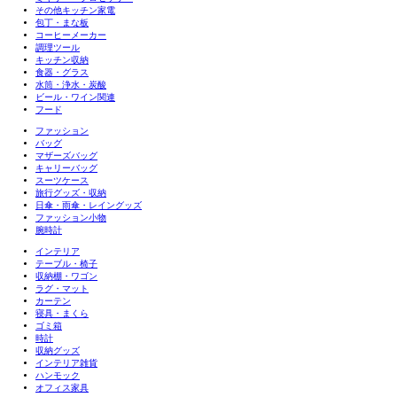
その他キッチン家電
包丁・まな板
コーヒーメーカー
調理ツール
キッチン収納
食器・グラス
水筒・浄水・炭酸
ビール・ワイン関連
フード
ファッション
バッグ
マザーズバッグ
キャリーバッグ
スーツケース
旅行グッズ・収納
日傘・雨傘・レイングッズ
ファッション小物
腕時計
インテリア
テーブル・椅子
収納棚・ワゴン
ラグ・マット
カーテン
寝具・まくら
ゴミ箱
時計
収納グッズ
インテリア雑貨
ハンモック
オフィス家具