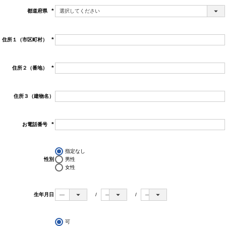
都道府県
(必
須)
住所１（市区町村）
(必
須)
住所２（番地）
(必
須)
住所３（建物名）
お電話番号
(必
須)
指定なし
性別
男性
女性
生年月日
可