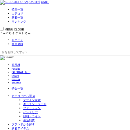
CART
特集一覧
カテゴリ
新着一覧
ランキング
MENU
CLOSE
こんにちは
ゲスト
さん
ログイン
会員登録
扇風機
recolte
GLOBAL 包丁
tower
mofua
yucuss
特集一覧
カテゴリから選ぶ
デザイン家電
キッチン・フード
ファッション
インテリア
照明・ライト
生活雑貨
ブランドから探す
新着アイテム