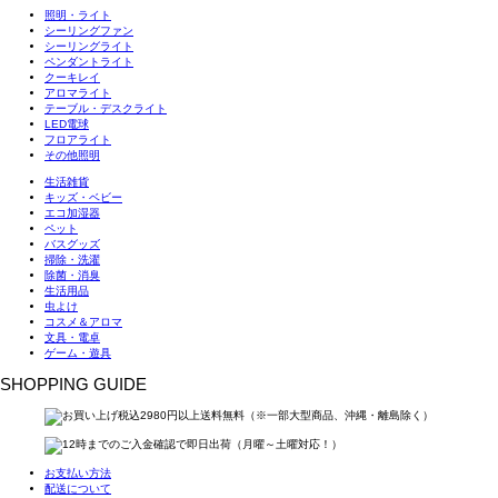
照明・ライト
シーリングファン
シーリングライト
ペンダントライト
クーキレイ
アロマライト
テーブル・デスクライト
LED電球
フロアライト
その他照明
生活雑貨
キッズ・ベビー
エコ加湿器
ペット
バスグッズ
掃除・洗濯
除菌・消臭
生活用品
虫よけ
コスメ＆アロマ
文具・電卓
ゲーム・遊具
SHOPPING GUIDE
お支払い方法
配送について