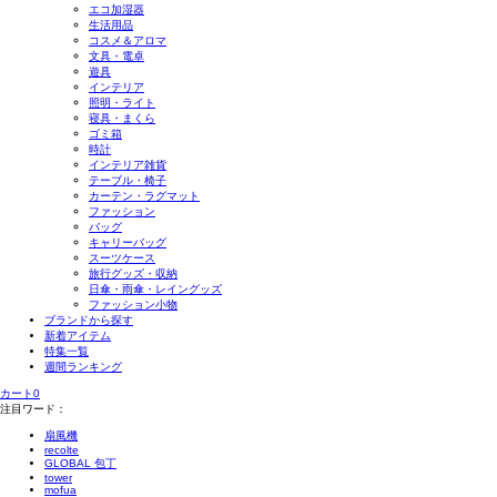
エコ加湿器
生活用品
コスメ＆アロマ
文具・電卓
遊具
インテリア
照明・ライト
寝具・まくら
ゴミ箱
時計
インテリア雑貨
テーブル・椅子
カーテン・ラグマット
ファッション
バッグ
キャリーバッグ
スーツケース
旅行グッズ・収納
日傘・雨傘・レイングッズ
ファッション小物
ブランドから探す
新着アイテム
特集一覧
週間ランキング
カート
0
注目ワード：
扇風機
recolte
GLOBAL 包丁
tower
mofua