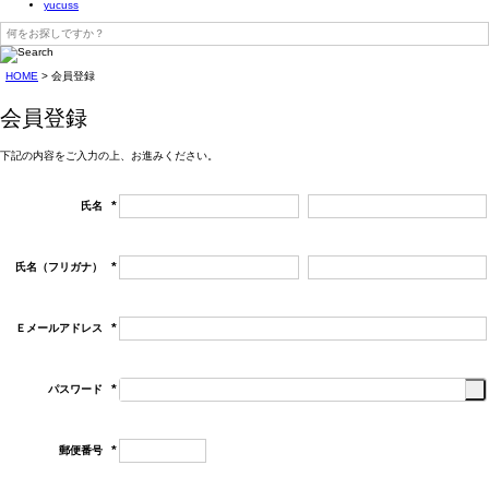
yucuss
HOME
会員登録
会員登録
下記の内容をご入力の上、お進みください。
氏名
(必
須)
氏名（フリガナ）
(必
須)
Ｅメールアドレス
(必
須)
パスワード
(必
須)
郵便番号
(必
須)