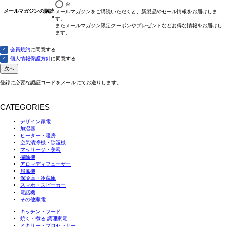
否
メールマガジンの購読
メールマガジンをご購読いただくと、新製品やセール情報をお届けしま
す。
(必
またメールマガジン限定クーポンやプレゼントなどお得な情報をお届けし
須)
ます。
会員規約
に同意する
個人情報保護方針
に同意する
次へ
登録に必要な認証コードをメールにてお送りします。
CATEGORIES
デザイン家電
加湿器
ヒーター・暖房
空気清浄機・除湿機
マッサージ・美容
掃除機
アロマディフューザー
扇風機
保冷庫・冷蔵庫
スマホ・スピーカー
電話機
その他家電
キッチン・フード
焼く・煮る 調理家電
ミキサー・プロセッサー