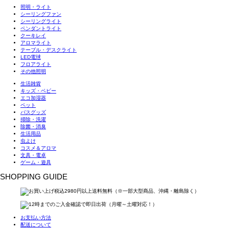
照明・ライト
シーリングファン
シーリングライト
ペンダントライト
クーキレイ
アロマライト
テーブル・デスクライト
LED電球
フロアライト
その他照明
生活雑貨
キッズ・ベビー
エコ加湿器
ペット
バスグッズ
掃除・洗濯
除菌・消臭
生活用品
虫よけ
コスメ＆アロマ
文具・電卓
ゲーム・遊具
SHOPPING GUIDE
お支払い方法
配送について