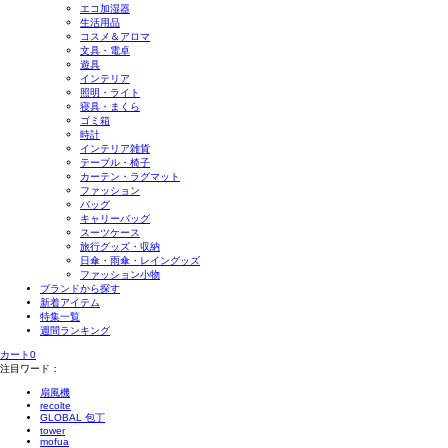
エコ加湿器
生活用品
コスメ＆アロマ
文具・電卓
遊具
インテリア
照明・ライト
寝具・まくら
ゴミ箱
時計
インテリア雑貨
テーブル・椅子
カーテン・ラグマット
ファッション
バッグ
キャリーバッグ
スーツケース
旅行グッズ・収納
日傘・雨傘・レイングッズ
ファッション小物
ブランドから探す
新着アイテム
特集一覧
週間ランキング
カート
0
注目ワード：
扇風機
recolte
GLOBAL 包丁
tower
mofua