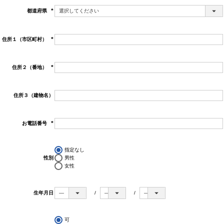
都道府県
(必
須)
住所１（市区町村）
(必
須)
住所２（番地）
(必
須)
住所３（建物名）
お電話番号
(必
須)
指定なし
性別
男性
女性
生年月日
可