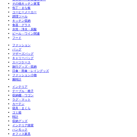
その他キッチン家電
包丁・まな板
コーヒーメーカー
調理ツール
キッチン収納
食器・グラス
水筒・浄水・炭酸
ビール・ワイン関連
フード
ファッション
バッグ
マザーズバッグ
キャリーバッグ
スーツケース
旅行グッズ・収納
日傘・雨傘・レイングッズ
ファッション小物
腕時計
インテリア
テーブル・椅子
収納棚・ワゴン
ラグ・マット
カーテン
寝具・まくら
ゴミ箱
時計
収納グッズ
インテリア雑貨
ハンモック
オフィス家具