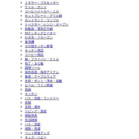
ミキサー・プロセッサー
ケトル・ポット
コーヒーメーカー・ミル
ホットプレート・グリル鍋
ホットサンド・ワッフル
トースター・レンジ・オーブン
炊飯器・電気圧力鍋
IHクッキングヒーター
かき氷・フローズン
食洗機
その他キッチン家電
キッチン用品
コーヒー用品
鍋・フライパン・ケトル
包丁・まな板
調理ツール
保存容器・保存アイテム
食器・テーブルウェア
水筒・ポット・浄水・炭酸
ビール・ワイン関連
収納
キッチン
バス・洗面・ランドリー
衣類
玄関・屋外
リビング・居室
掃除用具
生活雑貨
バス・洗面
掃除・洗濯
ペット関連グッズ
キッズ・ベビー