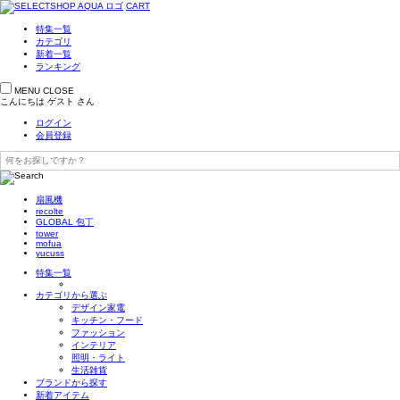
CART
特集一覧
カテゴリ
新着一覧
ランキング
MENU
CLOSE
こんにちは
ゲスト
さん
ログイン
会員登録
扇風機
recolte
GLOBAL 包丁
tower
mofua
yucuss
特集一覧
カテゴリから選ぶ
デザイン家電
キッチン・フード
ファッション
インテリア
照明・ライト
生活雑貨
ブランドから探す
新着アイテム