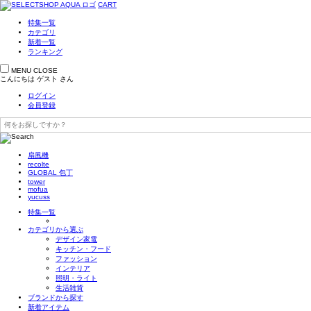
CART
特集一覧
カテゴリ
新着一覧
ランキング
MENU
CLOSE
こんにちは
ゲスト
さん
ログイン
会員登録
扇風機
recolte
GLOBAL 包丁
tower
mofua
yucuss
特集一覧
カテゴリから選ぶ
デザイン家電
キッチン・フード
ファッション
インテリア
照明・ライト
生活雑貨
ブランドから探す
新着アイテム