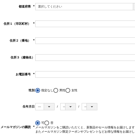
都道府県
(必
須)
住所１（市区町村）
(必
須)
住所２（番地）
(必
須)
住所３（建物名）
お電話番号
(必
須)
性別
指定なし
男性
女性
生年月日
可
否
メールマガジンの購読
メールマガジンをご購読いただくと、新製品やセール情報をお届けします
(必
またメールマガジン限定クーポンやプレゼントなどお得な情報をお届けし