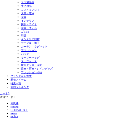
エコ加湿器
生活用品
コスメ＆アロマ
文具・電卓
遊具
インテリア
照明・ライト
寝具・まくら
ゴミ箱
時計
インテリア雑貨
テーブル・椅子
カーテン・ラグマット
ファッション
バッグ
キャリーバッグ
スーツケース
旅行グッズ・収納
日傘・雨傘・レイングッズ
ファッション小物
ブランドから探す
新着アイテム
特集一覧
週間ランキング
カート
0
注目ワード：
扇風機
recolte
GLOBAL 包丁
tower
mofua