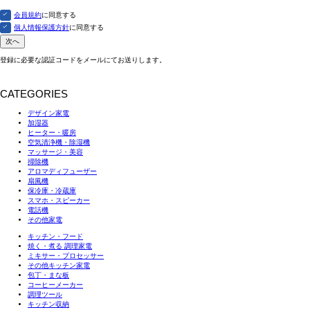
須)
会員規約
に同意する
個人情報保護方針
に同意する
次へ
登録に必要な認証コードをメールにてお送りします。
CATEGORIES
デザイン家電
加湿器
ヒーター・暖房
空気清浄機・除湿機
マッサージ・美容
掃除機
アロマディフューザー
扇風機
保冷庫・冷蔵庫
スマホ・スピーカー
電話機
その他家電
キッチン・フード
焼く・煮る 調理家電
ミキサー・プロセッサー
その他キッチン家電
包丁・まな板
コーヒーメーカー
調理ツール
キッチン収納