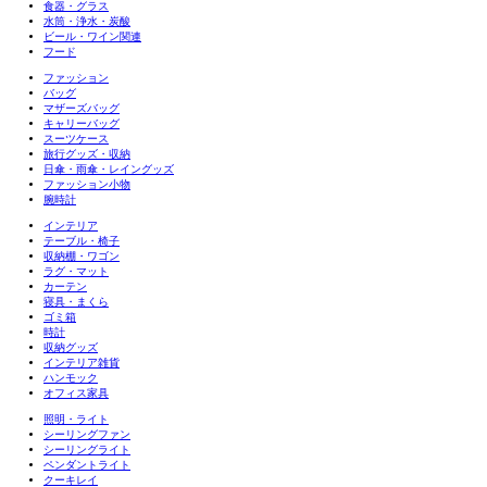
食器・グラス
水筒・浄水・炭酸
ビール・ワイン関連
フード
ファッション
バッグ
マザーズバッグ
キャリーバッグ
スーツケース
旅行グッズ・収納
日傘・雨傘・レイングッズ
ファッション小物
腕時計
インテリア
テーブル・椅子
収納棚・ワゴン
ラグ・マット
カーテン
寝具・まくら
ゴミ箱
時計
収納グッズ
インテリア雑貨
ハンモック
オフィス家具
照明・ライト
シーリングファン
シーリングライト
ペンダントライト
クーキレイ