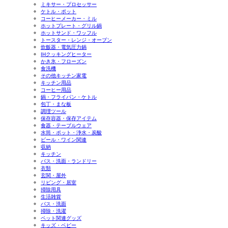
ミキサー・プロセッサー
ケトル・ポット
コーヒーメーカー・ミル
ホットプレート・グリル鍋
ホットサンド・ワッフル
トースター・レンジ・オーブン
炊飯器・電気圧力鍋
IHクッキングヒーター
かき氷・フローズン
食洗機
その他キッチン家電
キッチン用品
コーヒー用品
鍋・フライパン・ケトル
包丁・まな板
調理ツール
保存容器・保存アイテム
食器・テーブルウェア
水筒・ポット・浄水・炭酸
ビール・ワイン関連
収納
キッチン
バス・洗面・ランドリー
衣類
玄関・屋外
リビング・居室
掃除用具
生活雑貨
バス・洗面
掃除・洗濯
ペット関連グッズ
キッズ・ベビー