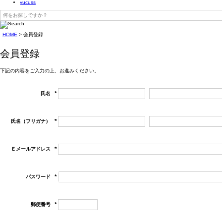
yucuss
HOME
会員登録
会員登録
下記の内容をご入力の上、お進みください。
氏名
(必
須)
氏名（フリガナ）
(必
須)
Ｅメールアドレス
(必
須)
パスワード
(必
須)
郵便番号
(必
須)