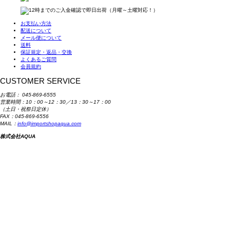
お支払い方法
配送について
メール便について
送料
保証規定・返品・交換
よくあるご質問
会員規約
CUSTOMER SERVICE
お電話：
045-869-6555
営業時間：10：00～12：30／13：30～17：00
（土日・祝祭日定休）
FAX：045-869-6556
MAIL：
info@importshopaqua.com
株式会社AQUA
〒244-0003
神奈川県横浜市戸塚区戸塚町6002-41
TWINS YAMAKI 2ビル 2階
OFFICIALS
新着情報をいち早くお届け！
Instagram
X
YouTube
メールマガジン
AQUAとは？
会社概要
個人情報保護方針