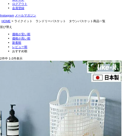
ログアウト
会員登録
Instagram
メールマガジン
HOME
ライクイット ランドリーバスケット タウンバスケット商品一覧
並び替え
価格が安い順
価格が高い順
新着順
レビュー順
おすすめ順
2
件中
1
-
2
件表示