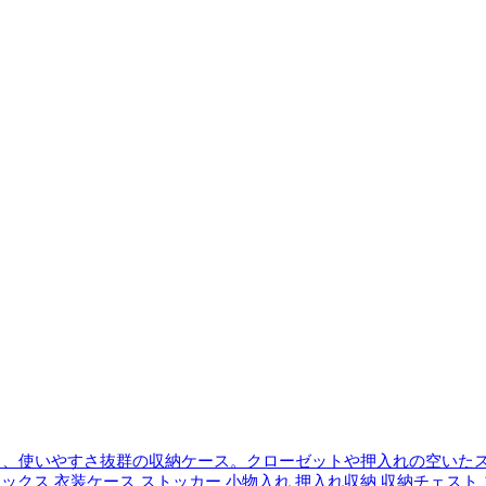
る、使いやすさ抜群の収納ケース。クローゼットや押入れの空いた
納ボックス 衣装ケース ストッカー 小物入れ 押入れ収納 収納チェスト