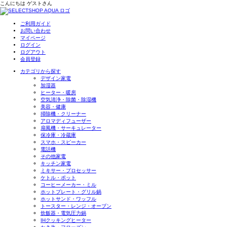
こんにちは
ゲスト
さん
ご利用ガイド
お問い合わせ
マイページ
ログイン
ログアウト
会員登録
カテゴリから探す
デザイン家電
加湿器
ヒーター・暖房
空気清浄・除菌・除湿機
美容・健康
掃除機・クリーナー
アロマディフューザー
扇風機・サーキュレーター
保冷庫・冷蔵庫
スマホ・スピーカー
電話機
その他家電
キッチン家電
ミキサー・プロセッサー
ケトル・ポット
コーヒーメーカー・ミル
ホットプレート・グリル鍋
ホットサンド・ワッフル
トースター・レンジ・オーブン
炊飯器・電気圧力鍋
IHクッキングヒーター