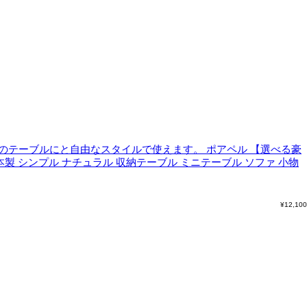
のテーブルにと自由なスタイルで使えます。
ポアペル 【選べる豪
本製 シンプル ナチュラル 収納テーブル ミニテーブル ソファ 小物
¥
12,100