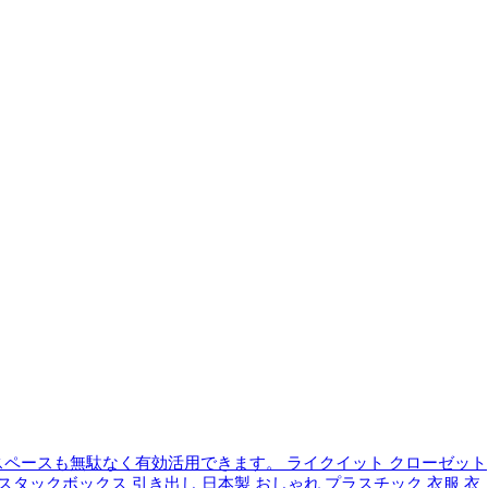
スペースも無駄なく有効活用できます。
ライクイット クローゼット
 スタックボックス 引き出し 日本製 おしゃれ プラスチック 衣服 衣