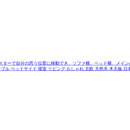
スターで自分の思う位置に移動でき、ソファ横、ベッド横、メイン
ル ベッドサイド 寝室 リビング おしゃれ 北欧 天然木 木天板 日