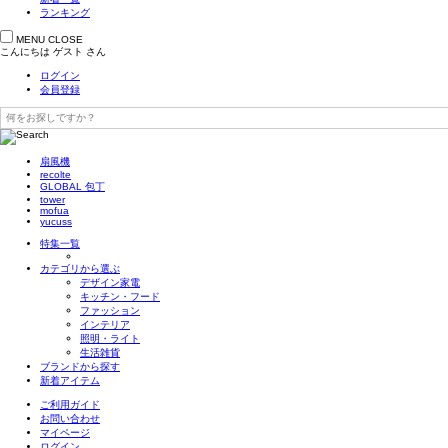
ランキング
MENU
CLOSE
こんにちは
ゲスト
さん
ログイン
会員登録
扇風機
recolte
GLOBAL 包丁
tower
mofua
yucuss
特集一覧
カテゴリから選ぶ
デザイン家電
キッチン・フード
ファッション
インテリア
照明・ライト
生活雑貨
ブランドから探す
新着アイテム
ご利用ガイド
お問い合わせ
マイページ
ログイン