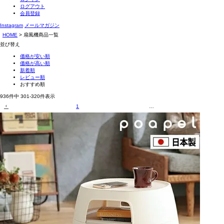
ログアウト
会員登録
Instagram
メールマガジン
HOME
扇風機商品一覧
並び替え
価格が安い順
価格が高い順
新着順
レビュー順
おすすめ順
936
件中
301
-
320
件表示
1
…