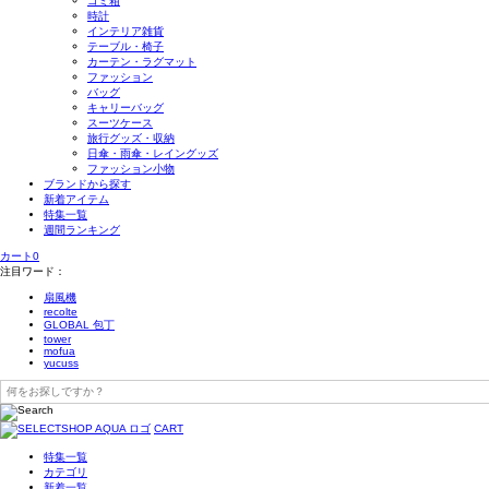
ゴミ箱
時計
インテリア雑貨
テーブル・椅子
カーテン・ラグマット
ファッション
バッグ
キャリーバッグ
スーツケース
旅行グッズ・収納
日傘・雨傘・レイングッズ
ファッション小物
ブランドから探す
新着アイテム
特集一覧
週間ランキング
カート
0
注目ワード：
扇風機
recolte
GLOBAL 包丁
tower
mofua
yucuss
CART
特集一覧
カテゴリ
新着一覧