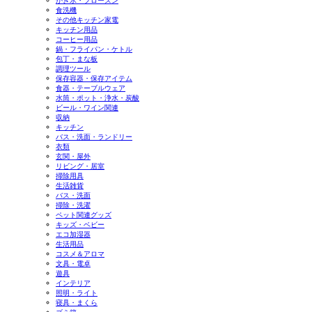
かき氷・フローズン
食洗機
その他キッチン家電
キッチン用品
コーヒー用品
鍋・フライパン・ケトル
包丁・まな板
調理ツール
保存容器・保存アイテム
食器・テーブルウェア
水筒・ポット・浄水・炭酸
ビール・ワイン関連
収納
キッチン
バス・洗面・ランドリー
衣類
玄関・屋外
リビング・居室
掃除用具
生活雑貨
バス・洗面
掃除・洗濯
ペット関連グッズ
キッズ・ベビー
エコ加湿器
生活用品
コスメ＆アロマ
文具・電卓
遊具
インテリア
照明・ライト
寝具・まくら