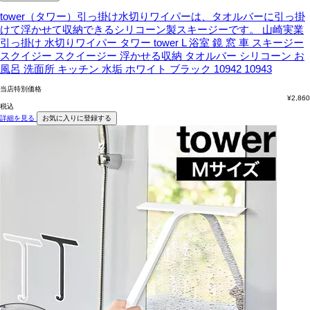
tower（タワー）引っ掛け水切りワイパーは、タオルバーに引っ掛
けて浮かせて収納できるシリコーン製スキージーです。
山崎実業
引っ掛け 水切りワイパー タワー tower L 浴室 鏡 窓 車 スキージー
スクイジー スクイージー 浮かせる収納 タオルバー シリコーン お
風呂 洗面所 キッチン 水垢 ホワイト ブラック 10942 10943
当店特別価格
¥
2,860
税込
詳細を見る
お気に入りに登録する