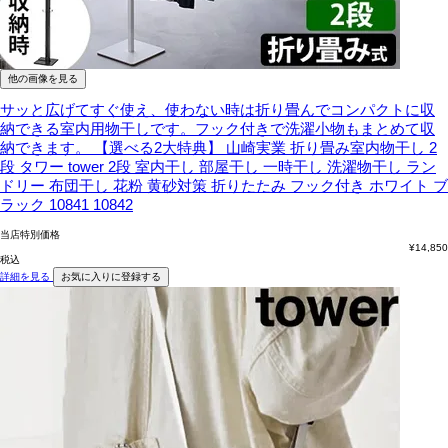
他の画像を見る
サッと広げてすぐ使え、使わない時は折り畳んでコンパクトに収
納できる室内用物干しです。フック付きで洗濯小物もまとめて収
納できます。
【選べる2大特典】 山崎実業 折り畳み室内物干し 2
段 タワー tower 2段 室内干し 部屋干し 一時干し 洗濯物干し ラン
ドリー 布団干し 花粉 黄砂対策 折りたたみ フック付き ホワイト ブ
ラック 10841 10842
当店特別価格
¥
14,850
税込
詳細を見る
お気に入りに登録する