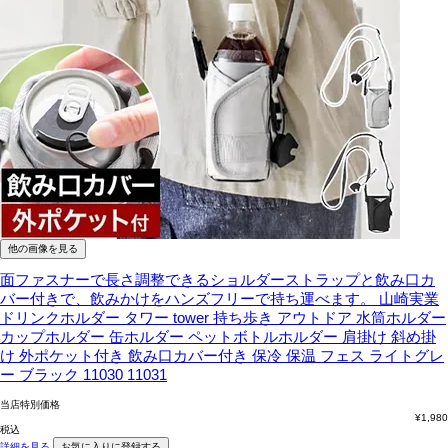
他の画像を見る
面ファスナーで長さ調整できるショルダーストラップと飲み口カ
バー付きで、飲みかけをハンズフリーで持ち運べます。
山崎実業
ドリンクホルダー タワー tower 持ち歩き アウトドア 水筒ホルダー
カップホルダー 缶ホルダー ペットボトルホルダー 肩掛け 斜め掛
け 外ポケット付き 飲み口カバー付き 保冷 保温 フェス ライトグレ
ー ブラック 11030 11031
当店特別価格
¥
1,980
税込
詳細を見る
お気に入りに登録する