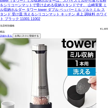
tower（タワー）ミル収納ホルダーは、スパイスミルから落ちる粉
をシリコーンマットで受け止める収納スタンドです。
山崎実業 ミ
ル収納ホルダー タワー tower ダブル ペッパーミル ソルトミル ス
タンド 受け皿 洗えるシリコンマット キッチン 卓上 調味料 ホワイ
ト ブラック 11001 11002
当店特別価格
¥
1,485
税込
詳細を見る
お気に入りに登録する