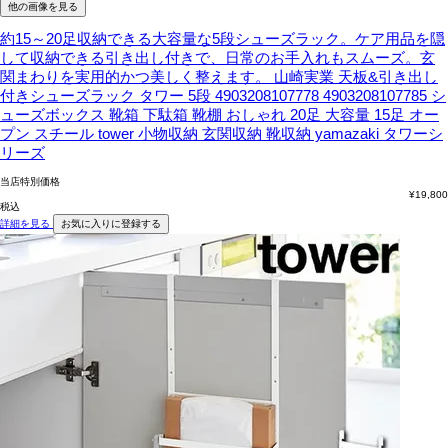
他の画像を見る
約15～20足収納できる大容量な5段シューズラック。ケア用品を隠
して収納できる引き出し付きで、日常のお手入れもスムーズ。玄
関まわりを実用的かつ美しく整えます。
山崎実業 天板&引き出し
付きシューズラック タワー 5段 4903208107778 4903208107785 シ
ューズボックス 靴箱 下駄箱 靴棚 おしゃれ 20足 大容量 15足 オー
プン スチール tower 小物収納 玄関収納 靴収納 yamazaki タワーシ
リーズ
当店特別価格
¥
19,800
税込
詳細を見る
お気に入りに登録する