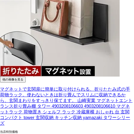
他の画像を見る
マグネットで玄関扉に簡単に取り付けられる、折りたたみ式の手
荷物ラック。使わないときは折り畳んでスリムに収納できるか
ら、玄関まわりをすっきり保てます。
山崎実業 マグネットエント
ランス折り畳み棚 タワー 4903208106603 4903208106610 マグネ
ットラック 荷物置き シェルフ ラック 冷蔵庫横 おしゃれ 台 玄関
コンパクト tower 玄関収納 キッチン収納 yamazaki タワーシリー
ズ
当店特別価格