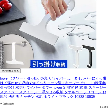
他の画像を見る
tower（タワー）引っ掛け水切りワイパーは、タオルバーに引っ掛
けて浮かせて収納できるシリコーン製スキージーです。
山崎実業
引っ掛け 水切りワイパー タワー tower S 浴室 鏡 窓 車 スキージー
スクイジー スクイージー 浮かせる収納 タオルバー シリコーン お
風呂 洗面所 キッチン 水垢 ホワイト ブラック 10938 10939
当店特別価格
¥
1,650