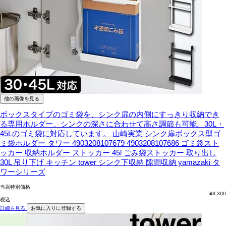
他の画像を見る
ボックスタイプのゴミ袋を、シンク扉の内側にすっきり収納でき
る専用ホルダー。シンクの深さに合わせて高さ調節も可能。30L・
45Lのゴミ袋に対応しています。
山崎実業 シンク扉ボックス型ゴ
ミ袋ホルダー タワー 4903208107679 4903208107686 ゴミ袋スト
ッカー 収納ホルダー ストッカー 45l ごみ袋ストッカー 取り出し
30L 吊り下げ キッチン tower シンク下収納 隙間収納 yamazaki タ
ワーシリーズ
当店特別価格
¥
3,300
税込
詳細を見る
お気に入りに登録する