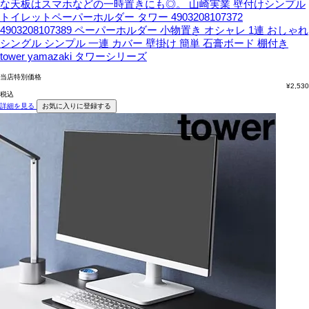
な天板はスマホなどの一時置きにも◎。
山崎実業 壁付けシンプル
トイレットペーパーホルダー タワー 4903208107372
4903208107389 ペーパーホルダー 小物置き オシャレ 1連 おしゃれ
シングル シンプル 一連 カバー 壁掛け 簡単 石膏ボード 棚付き
tower yamazaki タワーシリーズ
当店特別価格
¥
2,530
税込
詳細を見る
お気に入りに登録する