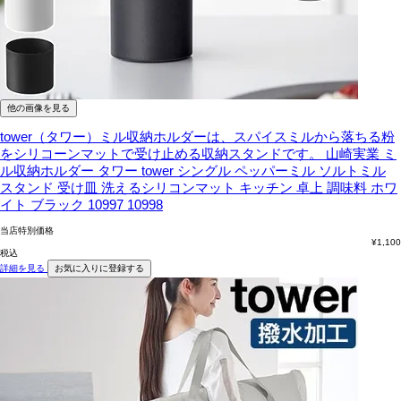
他の画像を見る
tower（タワー）ミル収納ホルダーは、スパイスミルから落ちる粉
をシリコーンマットで受け止める収納スタンドです。
山崎実業 ミ
ル収納ホルダー タワー tower シングル ペッパーミル ソルトミル
スタンド 受け皿 洗えるシリコンマット キッチン 卓上 調味料 ホワ
イト ブラック 10997 10998
当店特別価格
¥
1,100
税込
詳細を見る
お気に入りに登録する