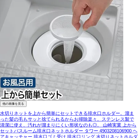
他の画像を見る
水切りネットを上から簡単にセットできる排水口ホルダー。溜ま
った髪の毛もサッと捨てられるからお掃除楽々。ステンレス製で
清潔に使え、汚れが溜まりにくい形状なのも◎。
山崎実業 上から
セットバスルーム排水口ネットホルダー タワー 4903208106900 ヘ
アキャッチャー 排水口ゴミ受け 排水口リング 水切りネットホルダ