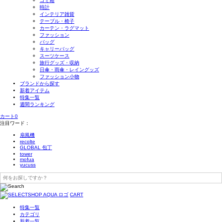
ゴミ箱
時計
インテリア雑貨
テーブル・椅子
カーテン・ラグマット
ファッション
バッグ
キャリーバッグ
スーツケース
旅行グッズ・収納
日傘・雨傘・レイングッズ
ファッション小物
ブランドから探す
新着アイテム
特集一覧
週間ランキング
カート
0
注目ワード：
扇風機
recolte
GLOBAL 包丁
tower
mofua
yucuss
CART
特集一覧
カテゴリ
新着一覧