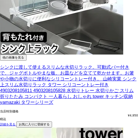
他の画像を見る
シンクに渡して使えるスリムな水切りラック。可動式バー付き
で、ジャグボトルやまな板、お皿などを立てて乾かせます。お箸
や小物の水切りに便利なシリコーントレー付き。
山崎実業 シンク
上スリム水切りラック タワー シリコーントレー付き
4903208105811 4903208105828 水切りトレー 水切りかご スリム
折りたたみ コンパクト 一人暮らし おしゃれ tower キッチン収納
yamazaki タワーシリーズ
当店特別価格
¥
4,950
税込
詳細を見る
お気に入りに登録する