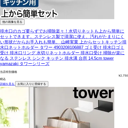
他の画像を見る
排水口のカゴ要らずでお掃除楽々！水切りネットも上から簡単に
セットできます。ステンレス製で清潔に使え、汚れがたまりにく
い形状だからお手入れも簡単。
山崎実業 上からセットキッチン排
水口ネットホルダー タワー 4903208106887 ゴミ受け 排水口ゴミ
受け 排水口リング 水切りネットホルダー 排水口受け 掃除が楽に
なる ステンレス シンク キッチン 排水溝 台所 14.5cm tower
yamazaki タワーシリーズ
当店特別価格
¥
2,750
税込
詳細を見る
お気に入りに登録する