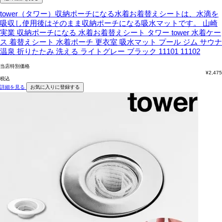
tower（タワー）収納ポーチになる水着お着替えシートは、水滴を
吸収し使用後はそのまま収納ポーチになる吸水マットです。
山崎
実業 収納ポーチになる 水着お着替えシート タワー tower 水着ケー
ス 着替えシート 水着ポーチ 更衣室 吸水マット プール ジム サウナ
温泉 折りたたみ 洗える ライトグレー ブラック 11101 11102
当店特別価格
¥
2,475
税込
詳細を見る
お気に入りに登録する