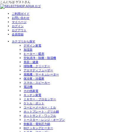
こんにちは
ゲスト
さん
ご利用ガイド
お問い合わせ
マイページ
ログイン
ログアウト
会員登録
カテゴリから探す
デザイン家電
加湿器
ヒーター・暖房
空気清浄・除菌・除湿機
美容・健康
掃除機・クリーナー
アロマディフューザー
扇風機・サーキュレーター
保冷庫・冷蔵庫
スマホ・スピーカー
電話機
その他家電
キッチン家電
ミキサー・プロセッサー
ケトル・ポット
コーヒーメーカー・ミル
ホットプレート・グリル鍋
ホットサンド・ワッフル
トースター・レンジ・オーブン
炊飯器・電気圧力鍋
IHクッキングヒーター