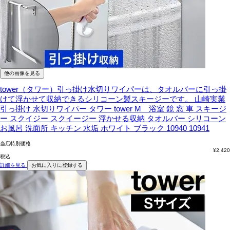
他の画像を見る
tower（タワー）引っ掛け水切りワイパーは、タオルバーに引っ掛
けて浮かせて収納できるシリコーン製スキージーです。
山崎実業
引っ掛け 水切りワイパー タワー tower M 浴室 鏡 窓 車 スキージ
ー スクイジー スクイージー 浮かせる収納 タオルバー シリコーン
お風呂 洗面所 キッチン 水垢 ホワイト ブラック 10940 10941
当店特別価格
¥
2,420
税込
詳細を見る
お気に入りに登録する