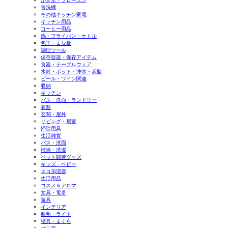
かき氷・フローズン
食洗機
その他キッチン家電
キッチン用品
コーヒー用品
鍋・フライパン・ケトル
包丁・まな板
調理ツール
保存容器・保存アイテム
食器・テーブルウェア
水筒・ポット・浄水・炭酸
ビール・ワイン関連
収納
キッチン
バス・洗面・ランドリー
衣類
玄関・屋外
リビング・居室
掃除用具
生活雑貨
バス・洗面
掃除・洗濯
ペット関連グッズ
キッズ・ベビー
エコ加湿器
生活用品
コスメ＆アロマ
文具・電卓
遊具
インテリア
照明・ライト
寝具・まくら