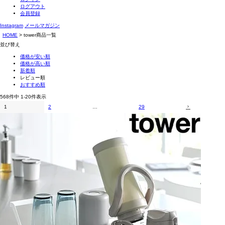
ログアウト
会員登録
Instagram
メールマガジン
HOME
tower商品一覧
並び替え
価格が安い順
価格が高い順
新着順
レビュー順
おすすめ順
568
件中
1
-
20
件表示
1
2
…
29