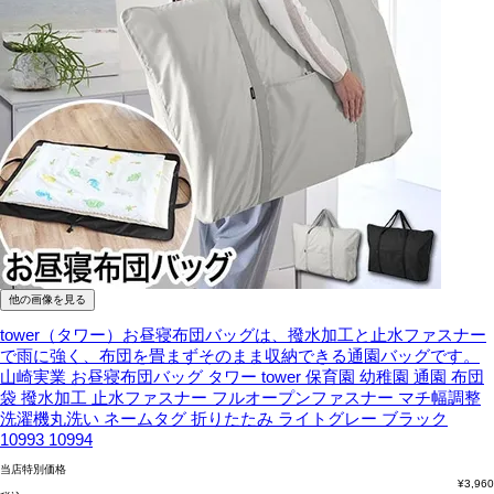
他の画像を見る
tower（タワー）お昼寝布団バッグは、撥水加工と止水ファスナー
で雨に強く、布団を畳まずそのまま収納できる通園バッグです。
山崎実業 お昼寝布団バッグ タワー tower 保育園 幼稚園 通園 布団
袋 撥水加工 止水ファスナー フルオープンファスナー マチ幅調整
洗濯機丸洗い ネームタグ 折りたたみ ライトグレー ブラック
10993 10994
当店特別価格
¥
3,960