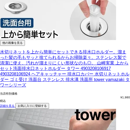
他の画像を見る
水切りネットを上から簡単にセットできる排水口ホルダー。溜ま
った髪の毛もサッと捨てられるからお掃除楽々。ステンレス製で
清潔に使え、汚れが溜まりにくい形状なのも◎。
山崎実業 上から
セット洗面排水口ネットホルダー タワー 4903208106917
4903208106924 ヘアキャッチャー 排水口カバー 水切りネットホル
ダー ゴミ受け 洗面台 ステンレス 排水溝 洗面所 tower yamazaki タ
ワーシリーズ
当店特別価格
¥
1,980
税込
詳細を見る
お気に入りに登録する