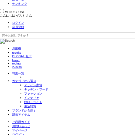
ランキング
MENU
CLOSE
こんにちは
ゲスト
さん
ログイン
会員登録
扇風機
recolte
GLOBAL 包丁
tower
mofua
yucuss
特集一覧
カテゴリから選ぶ
デザイン家電
キッチン・フード
ファッション
インテリア
照明・ライト
生活雑貨
ブランドから探す
新着アイテム
ご利用ガイド
お問い合わせ
マイページ
ログイン