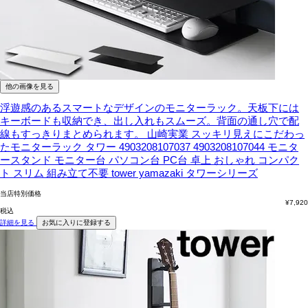
他の画像を見る
浮遊感のあるスマートなデザインのモニターラック。天板下には
キーボードも収納でき、出し入れもスムーズ。背面の通し穴で配
線もすっきりまとめられます。
山崎実業 スッキリ見えにこだわっ
たモニターラック タワー 4903208107037 4903208107044 モニタ
ースタンド モニター台 パソコン台 PC台 卓上 おしゃれ コンパク
ト スリム 組み立て不要 tower yamazaki タワーシリーズ
当店特別価格
¥
7,920
税込
詳細を見る
お気に入りに登録する