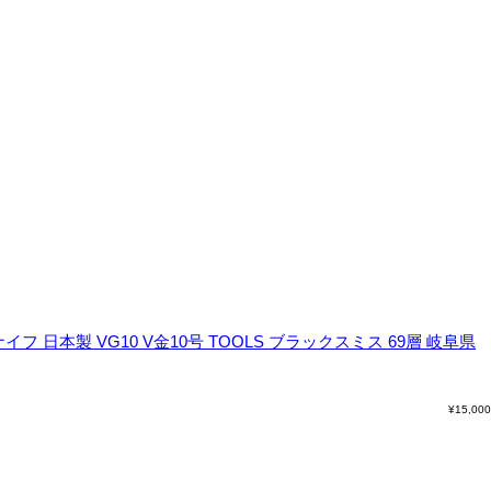
 日本製 VG10 V金10号 TOOLS ブラックスミス 69層 岐阜県
¥
15,000