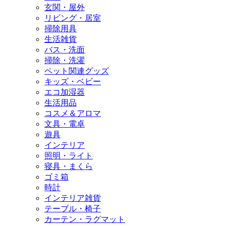
玄関・屋外
リビング・居室
掃除用具
生活雑貨
バス・洗面
掃除・洗濯
ペット関連グッズ
キッズ・ベビー
エコ加湿器
生活用品
コスメ＆アロマ
文具・電卓
遊具
インテリア
照明・ライト
寝具・まくら
ゴミ箱
時計
インテリア雑貨
テーブル・椅子
カーテン・ラグマット