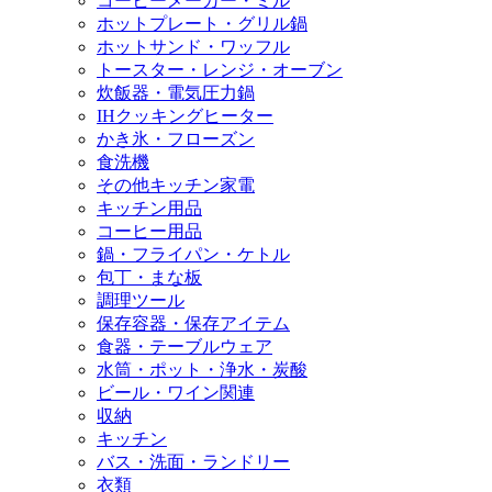
コーヒーメーカー・ミル
ホットプレート・グリル鍋
ホットサンド・ワッフル
トースター・レンジ・オーブン
炊飯器・電気圧力鍋
IHクッキングヒーター
かき氷・フローズン
食洗機
その他キッチン家電
キッチン用品
コーヒー用品
鍋・フライパン・ケトル
包丁・まな板
調理ツール
保存容器・保存アイテム
食器・テーブルウェア
水筒・ポット・浄水・炭酸
ビール・ワイン関連
収納
キッチン
バス・洗面・ランドリー
衣類