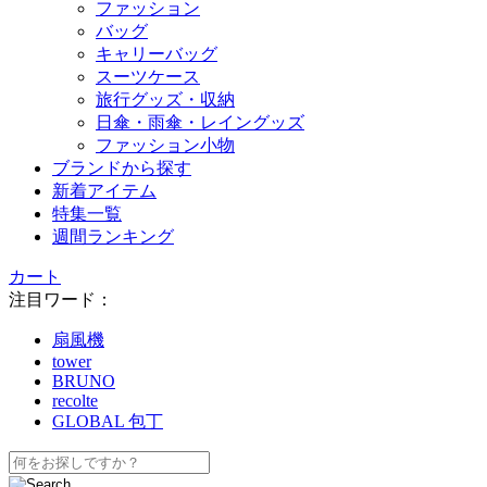
ファッション
バッグ
キャリーバッグ
スーツケース
旅行グッズ・収納
日傘・雨傘・レイングッズ
ファッション小物
ブランドから探す
新着アイテム
特集一覧
週間ランキング
カート
注目ワード：
扇風機
tower
BRUNO
recolte
GLOBAL 包丁