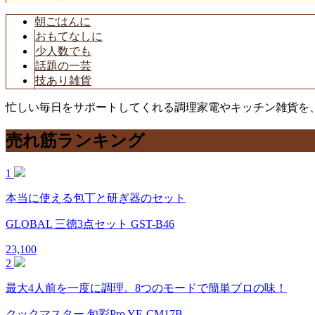
朝ごはんに
おもてなしに
少人数でも
話題の一芸
技あり雑貨
忙しい毎日をサポートしてくれる調理家電やキッチン雑貨を
売れ筋ランキング
1
本当に使える包丁と研ぎ器のセット
GLOBAL 三徳3点セット GST-B46
23,100
2
最大4人前を一度に調理。8つのモードで簡単プロの味！
クックマスター 旬彩Pro YE-CM17B