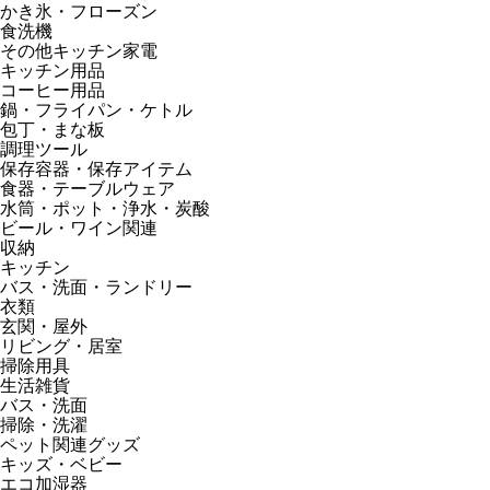
かき氷・フローズン
食洗機
その他キッチン家電
キッチン用品
コーヒー用品
鍋・フライパン・ケトル
包丁・まな板
調理ツール
保存容器・保存アイテム
食器・テーブルウェア
水筒・ポット・浄水・炭酸
ビール・ワイン関連
収納
キッチン
バス・洗面・ランドリー
衣類
玄関・屋外
リビング・居室
掃除用具
生活雑貨
バス・洗面
掃除・洗濯
ペット関連グッズ
キッズ・ベビー
エコ加湿器