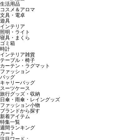
生活用品
コスメ＆アロマ
文具・電卓
遊具
インテリア
照明・ライト
寝具・まくら
ゴミ箱
時計
インテリア雑貨
テーブル・椅子
カーテン・ラグマット
ファッション
バッグ
キャリーバッグ
スーツケース
旅行グッズ・収納
日傘・雨傘・レイングッズ
ファッション小物
ブランドから探す
新着アイテム
特集一覧
週間ランキング
カート
注目ワード：