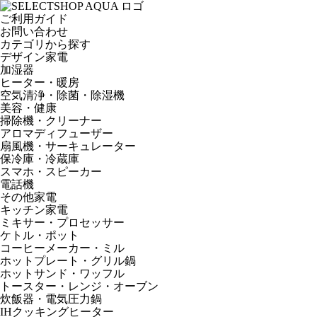
ご利用ガイド
お問い合わせ
カテゴリから探す
デザイン家電
加湿器
ヒーター・暖房
空気清浄・除菌・除湿機
美容・健康
掃除機・クリーナー
アロマディフューザー
扇風機・サーキュレーター
保冷庫・冷蔵庫
スマホ・スピーカー
電話機
その他家電
キッチン家電
ミキサー・プロセッサー
ケトル・ポット
コーヒーメーカー・ミル
ホットプレート・グリル鍋
ホットサンド・ワッフル
トースター・レンジ・オーブン
炊飯器・電気圧力鍋
IHクッキングヒーター