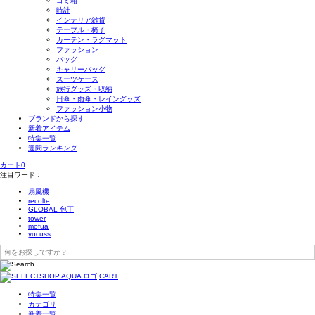
ゴミ箱
時計
インテリア雑貨
テーブル・椅子
カーテン・ラグマット
ファッション
バッグ
キャリーバッグ
スーツケース
旅行グッズ・収納
日傘・雨傘・レイングッズ
ファッション小物
ブランドから探す
新着アイテム
特集一覧
週間ランキング
カート
0
注目ワード：
扇風機
recolte
GLOBAL 包丁
tower
mofua
yucuss
CART
特集一覧
カテゴリ
新着一覧