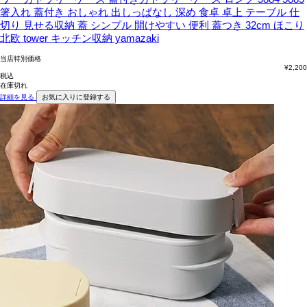
箸入れ 蓋付き おしゃれ 出しっぱなし 深め 食卓 卓上 テーブル 仕
切り 見せる収納 蓋 シンプル 開けやすい 便利 蓋つき 32cm ほこり
北欧 tower キッチン収納 yamazaki
当店特別価格
¥
2,200
税込
在庫切れ
詳細を見る
お気に入りに登録する