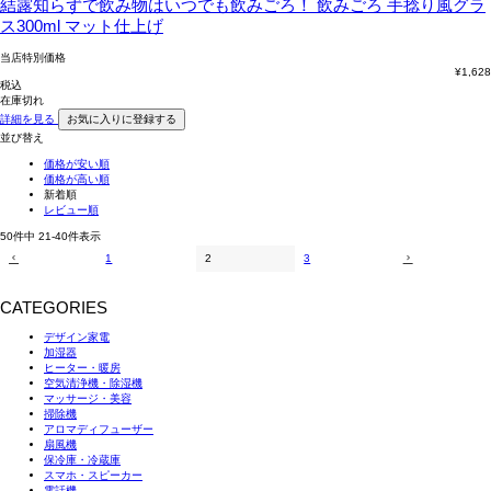
結露知らずで飲み物はいつでも飲みごろ！
飲みごろ 手捻り風グラ
ス300ml マット仕上げ
当店特別価格
¥
1,628
税込
在庫切れ
詳細を見る
お気に入りに登録する
並び替え
価格が安い順
価格が高い順
新着順
レビュー順
50
件中
21
-
40
件表示
1
2
3
CATEGORIES
デザイン家電
加湿器
ヒーター・暖房
空気清浄機・除湿機
マッサージ・美容
掃除機
アロマディフューザー
扇風機
保冷庫・冷蔵庫
スマホ・スピーカー
電話機