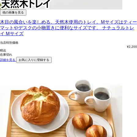
他の画像を見る
木目の風合いを楽しめる、天然木使用のトレイ。Mサイズはティー
マットやデスクの小物置きに便利なサイズです。
ナチュラルトレ
イ Mサイズ
当店特別価格
¥
2,200
税込
在庫切れ
詳細を見る
お気に入りに登録する