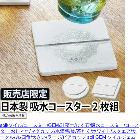
他の画像を見る
soil/ソイル/コースター/GEM/珪藻土/ひる石/吸水コースター/コース
ター おしゃれ/マグカップ/水滴/敷物/茶たく/ホワイト/スクエア/サ
ークル/丸/四角/大きい/ラージ/ビアカップ
soil GEM ソイルジェム