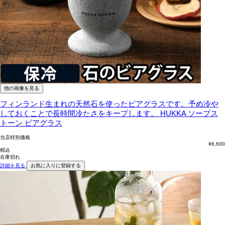
他の画像を見る
フィンランド生まれの天然石を使ったビアグラスです。予め冷や
しておくことで長時間冷たさをキープします。
HUKKA ソープス
トーン ビアグラス
当店特別価格
¥
6,600
税込
在庫切れ
詳細を見る
お気に入りに登録する