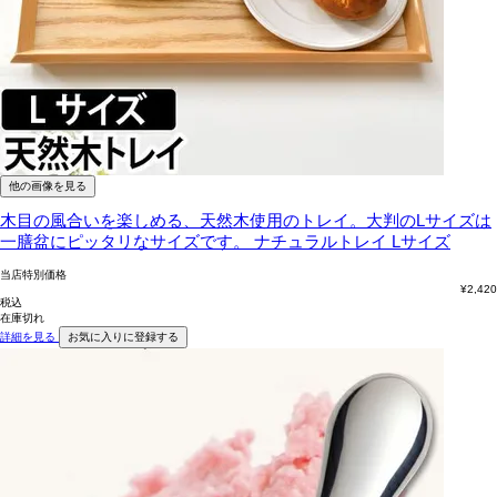
他の画像を見る
木目の風合いを楽しめる、天然木使用のトレイ。大判のLサイズは
一膳盆にピッタリなサイズです。
ナチュラルトレイ Lサイズ
当店特別価格
¥
2,420
税込
在庫切れ
詳細を見る
お気に入りに登録する