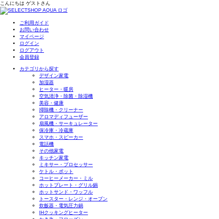
こんにちは
ゲスト
さん
ご利用ガイド
お問い合わせ
マイページ
ログイン
ログアウト
会員登録
カテゴリから探す
デザイン家電
加湿器
ヒーター・暖房
空気清浄・除菌・除湿機
美容・健康
掃除機・クリーナー
アロマディフューザー
扇風機・サーキュレーター
保冷庫・冷蔵庫
スマホ・スピーカー
電話機
その他家電
キッチン家電
ミキサー・プロセッサー
ケトル・ポット
コーヒーメーカー・ミル
ホットプレート・グリル鍋
ホットサンド・ワッフル
トースター・レンジ・オーブン
炊飯器・電気圧力鍋
IHクッキングヒーター