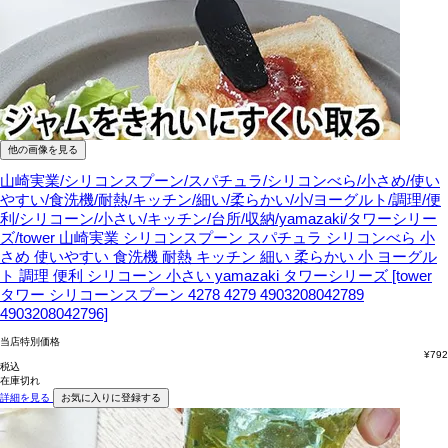
他の画像を見る
山崎実業/シリコンスプーン/スパチュラ/シリコンべら/小さめ/使い
やすい/食洗機/耐熱/キッチン/細い/柔らかい/小/ヨーグルト/調理/便
利/シリコーン/小さい/キッチン/台所/収納/yamazaki/タワーシリー
ズ/tower
山崎実業 シリコンスプーン スパチュラ シリコンべら 小
さめ 使いやすい 食洗機 耐熱 キッチン 細い 柔らかい 小 ヨーグル
ト 調理 便利 シリコーン 小さい yamazaki タワーシリーズ [tower
タワー シリコーンスプーン 4278 4279 4903208042789
4903208042796]
当店特別価格
¥
792
税込
在庫切れ
詳細を見る
お気に入りに登録する