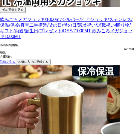
他の画像を見る
飲みごろメガジョッキ/1000ml/シルバー/ビアジョッキ/ステンレス/
保温/保冷/真空二重構造/父の日/母の日/還暦祝い/退職祝い/贈り物/
ギフト/両親/誕生日/プレゼント/DSSJ1000MT
飲みごろメガジョッ
キ1000MT
当店特別価格
¥
2,508
税込
在庫切れ
詳細を見る
お気に入りに登録する