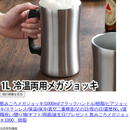
他の画像を見る
飲みごろメガジョッキ/1000ml/ブラックハンドル/樹脂/ビアジョッ
キ/ステンレス/保温/保冷/真空二重構造/父の日/母の日/還暦祝い/退
職祝い/贈り物/ギフト/両親/誕生日/プレゼント
飲みごろメガジョッ
キ1000 樹脂
当店特別価格