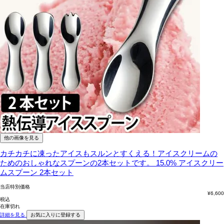
他の画像を見る
カチカチに凍ったアイスもスルンとすくえる！アイスクリームの
ためのおしゃれなスプーンの2本セットです。
15.0% アイスクリー
ムスプーン 2本セット
当店特別価格
¥
6,600
税込
在庫切れ
詳細を見る
お気に入りに登録する