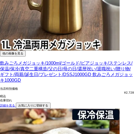
他の画像を見る
飲みごろメガジョッキ/1000ml/ゴールド/ビアジョッキ/ステンレス/
保温/保冷/真空二重構造/父の日/母の日/還暦祝い/退職祝い/贈り物/
ギフト/両親/誕生日/プレゼント/DSSJ1000GD
飲みごろメガジョッ
キ1000GD
当店特別価格
¥
2,728
税込
在庫切れ
詳細を見る
お気に入りに登録する