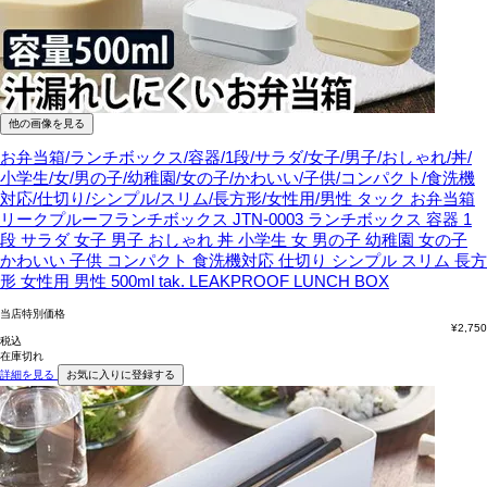
他の画像を見る
お弁当箱/ランチボックス/容器/1段/サラダ/女子/男子/おしゃれ/丼/
小学生/女/男の子/幼稚園/女の子/かわいい/子供/コンパクト/食洗機
対応/仕切り/シンプル/スリム/長方形/女性用/男性
タック お弁当箱
リークプルーフランチボックス JTN-0003 ランチボックス 容器 1
段 サラダ 女子 男子 おしゃれ 丼 小学生 女 男の子 幼稚園 女の子
かわいい 子供 コンパクト 食洗機対応 仕切り シンプル スリム 長方
形 女性用 男性 500ml tak. LEAKPROOF LUNCH BOX
当店特別価格
¥
2,750
税込
在庫切れ
詳細を見る
お気に入りに登録する