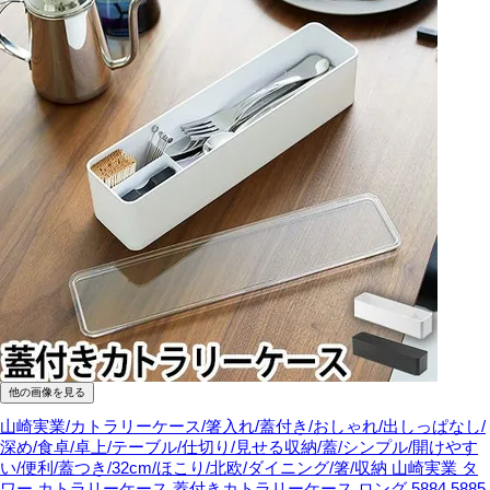
他の画像を見る
山崎実業/カトラリーケース/箸入れ/蓋付き/おしゃれ/出しっぱなし/
深め/食卓/卓上/テーブル/仕切り/見せる収納/蓋/シンプル/開けやす
い/便利/蓋つき/32cm/ほこり/北欧/ダイニング/箸/収納
山崎実業 タ
ワー カトラリーケース 蓋付きカトラリーケース ロング 5884 5885