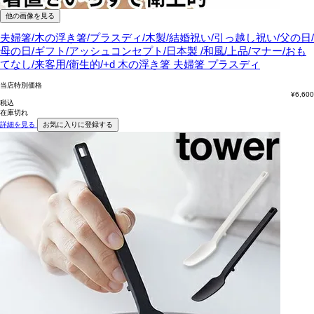
他の画像を見る
夫婦箸/木の浮き箸/プラスディ/木製/結婚祝い/引っ越し祝い/父の日/
母の日/ギフト/アッシュコンセプト/日本製 /和風/上品/マナー/おも
てなし/来客用/衛生的/+d
木の浮き箸 夫婦箸 プラスディ
当店特別価格
¥
6,600
税込
在庫切れ
詳細を見る
お気に入りに登録する