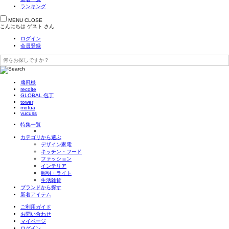
ランキング
MENU
CLOSE
こんにちは
ゲスト
さん
ログイン
会員登録
扇風機
recolte
GLOBAL 包丁
tower
mofua
yucuss
特集一覧
カテゴリから選ぶ
デザイン家電
キッチン・フード
ファッション
インテリア
照明・ライト
生活雑貨
ブランドから探す
新着アイテム
ご利用ガイド
お問い合わせ
マイページ
ログイン