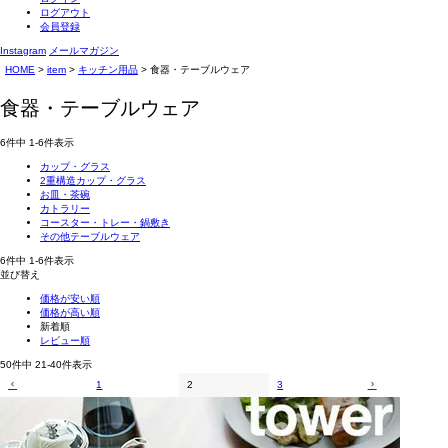
ログアウト
会員登録
Instagram
メールマガジン
HOME
item
キッチン用品
食器・テーブルウェア
食器・テーブルウェア
6
件中
1
-
6
件表示
カップ・グラス
2重構造カップ・グラス
お皿・茶碗
カトラリー
コースター・トレー・鍋敷き
その他テーブルウェア
6
件中
1
-
6
件表示
並び替え
価格が安い順
価格が高い順
新着順
レビュー順
50
件中
21
-
40
件表示
1
2
3