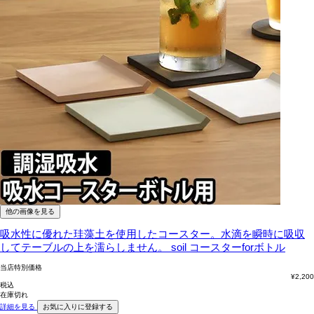
他の画像を見る
吸水性に優れた珪藻土を使用したコースター。水滴を瞬時に吸収
してテーブルの上を濡らしません。
soil コースターforボトル
当店特別価格
¥
2,200
税込
在庫切れ
詳細を見る
お気に入りに登録する