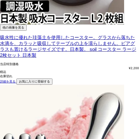
他の画像を見る
吸水性に優れた珪藻土を使用したコースター。グラスから落ちた
水滴を、カラッと吸収してテーブルの上を濡らしません。ビアグ
ラスも置けるラージサイズです。日本製。
soil コースター ラージ
2枚セット 日本製
当店特別価格
¥
2,200
税込
在庫切れ
詳細を見る
お気に入りに登録する