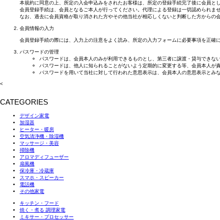
本規約に同意の上、所定の入会申込みをされたお客様は、所定の登録手続完了後に会員と
会員登録手続は、会員となるご本人が行ってください。代理による登録は一切認められま
なお、過去に会員資格が取り消された方やその他当社が相応しくないと判断した方からの
会員情報の入力
会員登録手続の際には、入力上の注意をよく読み、所定の入力フォームに必要事項を正確
パスワードの管理
パスワードは、会員本人のみが利用できるものとし、第三者に譲渡・貸与できな
パスワードは、他人に知られることがないよう定期的に変更する等、会員本人が
パスワードを用いて当社に対して行われた意思表示は、会員本人の意思表示とみ
<
CATEGORIES
デザイン家電
加湿器
ヒーター・暖房
空気清浄機・除湿機
マッサージ・美容
掃除機
アロマディフューザー
扇風機
保冷庫・冷蔵庫
スマホ・スピーカー
電話機
その他家電
キッチン・フード
焼く・煮る 調理家電
ミキサー・プロセッサー