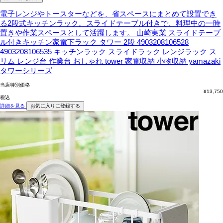
電子レンジやトースターなどを、省スペースにまとめて設置でき
る2段式キッチンラック。スライドテーブル付きで、料理中の一時
置きや作業スペースとして活躍します。
山崎実業 スライドテーブ
ル付きキッチン家電下ラック タワー 2段 4903208106528
4903208106535 キッチンラック スライドラック レンジラック ス
リム レンジ台 作業台 おしゃれ tower 家電収納 小物収納 yamazaki
タワーシリーズ
当店特別価格
¥
13,750
税込
詳細を見る
お気に入りに登録する