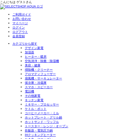
こんにちは
ゲスト
さん
ご利用ガイド
お問い合わせ
マイページ
ログイン
ログアウト
会員登録
カテゴリから探す
デザイン家電
加湿器
ヒーター・暖房
空気清浄・除菌・除湿機
美容・健康
掃除機・クリーナー
アロマディフューザー
扇風機・サーキュレーター
保冷庫・冷蔵庫
スマホ・スピーカー
電話機
その他家電
キッチン家電
ミキサー・プロセッサー
ケトル・ポット
コーヒーメーカー・ミル
ホットプレート・グリル鍋
ホットサンド・ワッフル
トースター・レンジ・オーブン
炊飯器・電気圧力鍋
IHクッキングヒーター