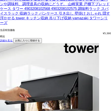
ンや調味料、調理道具の収納にどうぞ。
山崎実業 戸棚下ブレッド
ケース タワー 4903208102568 4903208102575 調味料ラック スパ
イスラック 収納ラック パンケース 引き出し 壁掛け おしゃれ 隠す
浮かせる tower キッチン収納 吊り下げ収納 yamazaki タワーシリ
ーズ
当店特別価格
¥
5,390
税込
詳細を見る
お気に入りに登録する