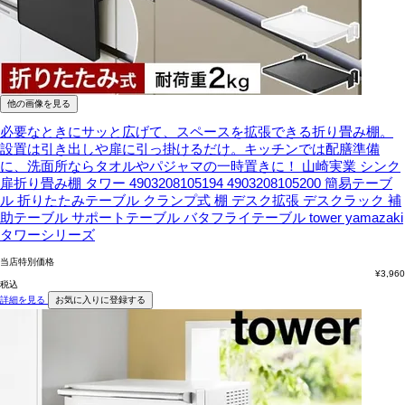
他の画像を見る
必要なときにサッと広げて、スペースを拡張できる折り畳み棚。
設置は引き出しや扉に引っ掛けるだけ。キッチンでは配膳準備
に、洗面所ならタオルやパジャマの一時置きに！
山崎実業 シンク
扉折り畳み棚 タワー 4903208105194 4903208105200 簡易テーブ
ル 折りたたみテーブル クランプ式 棚 デスク拡張 デスクラック 補
助テーブル サポートテーブル バタフライテーブル tower yamazaki
タワーシリーズ
当店特別価格
¥
3,960
税込
詳細を見る
お気に入りに登録する