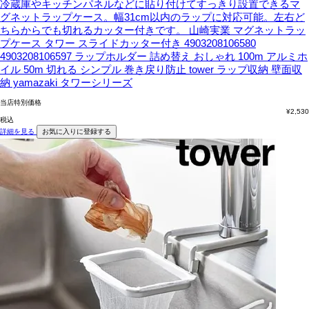
冷蔵庫やキッチンパネルなどに貼り付けてすっきり設置できるマ
グネットラップケース。幅31cm以内のラップに対応可能。左右ど
ちらからでも切れるカッター付きです。
山崎実業 マグネットラッ
プケース タワー スライドカッター付き 4903208106580
4903208106597 ラップホルダー 詰め替え おしゃれ 100m アルミホ
イル 50m 切れる シンプル 巻き戻り防止 tower ラップ収納 壁面収
納 yamazaki タワーシリーズ
当店特別価格
¥
2,530
税込
詳細を見る
お気に入りに登録する