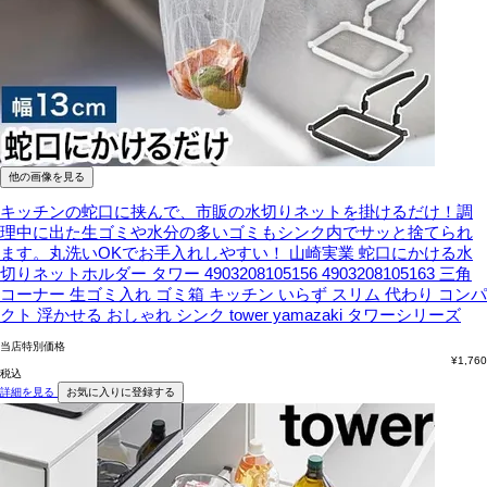
他の画像を見る
キッチンの蛇口に挟んで、市販の水切りネットを掛けるだけ！調
理中に出た生ゴミや水分の多いゴミもシンク内でサッと捨てられ
ます。丸洗いOKでお手入れしやすい！
山崎実業 蛇口にかける水
切りネットホルダー タワー 4903208105156 4903208105163 三角
コーナー 生ゴミ入れ ゴミ箱 キッチン いらず スリム 代わり コンパ
クト 浮かせる おしゃれ シンク tower yamazaki タワーシリーズ
当店特別価格
¥
1,760
税込
詳細を見る
お気に入りに登録する