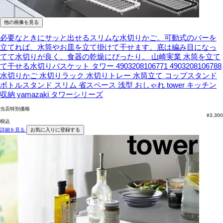
他の画像を見る
必要なときにサッと出せるスリムな水切りかご。可動式のバーを
立てれば、水筒やお皿を立て掛けて干せます。底は編み目になっ
てて水切りが良く、食器の乾燥にぴったり。
山崎実業 水筒を立て
て干せる水切りバスケット タワー 4903208106771 4903208106788
水切りかご 水切りラック 水切りトレー 水筒立て コップスタンド
ボトルスタンド スリム 省スペース 浅型 おしゃれ tower キッチン
収納 yamazaki タワーシリーズ
当店特別価格
¥
3,300
税込
詳細を見る
お気に入りに登録する