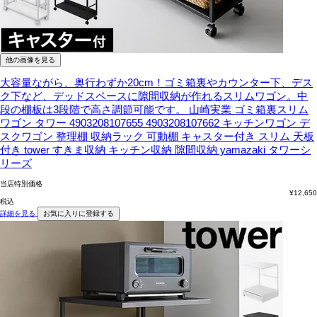
他の画像を見る
大容量ながら、奥行わずか20cm！ゴミ箱裏やカウンター下、デス
ク下など、デッドスペースに隙間収納が作れるスリムワゴン。中
段の棚板は3段階で高さ調節可能です。
山崎実業 ゴミ箱裏スリム
ワゴン タワー 4903208107655 4903208107662 キッチンワゴン デ
スクワゴン 整理棚 収納ラック 可動棚 キャスター付き スリム 天板
付き tower すきま収納 キッチン収納 隙間収納 yamazaki タワーシ
リーズ
当店特別価格
¥
12,650
税込
詳細を見る
お気に入りに登録する