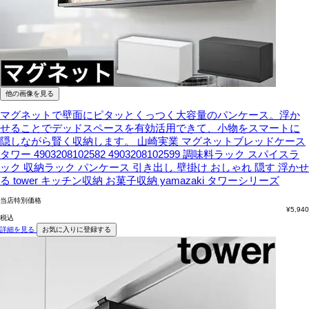
他の画像を見る
マグネットで壁面にピタッとくっつく大容量のパンケース。浮か
せることでデッドスペースを有効活用できて、小物をスマートに
隠しながら賢く収納します。
山崎実業 マグネットブレッドケース
タワー 4903208102582 4903208102599 調味料ラック スパイスラ
ック 収納ラック パンケース 引き出し 壁掛け おしゃれ 隠す 浮かせ
る tower キッチン収納 お菓子収納 yamazaki タワーシリーズ
当店特別価格
¥
5,940
税込
詳細を見る
お気に入りに登録する