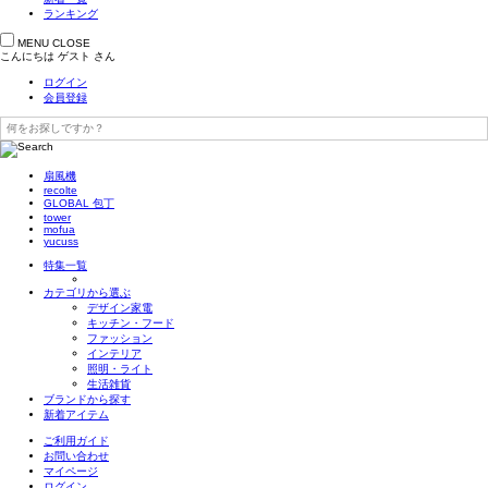
ランキング
MENU
CLOSE
こんにちは
ゲスト
さん
ログイン
会員登録
扇風機
recolte
GLOBAL 包丁
tower
mofua
yucuss
特集一覧
カテゴリから選ぶ
デザイン家電
キッチン・フード
ファッション
インテリア
照明・ライト
生活雑貨
ブランドから探す
新着アイテム
ご利用ガイド
お問い合わせ
マイページ
ログイン