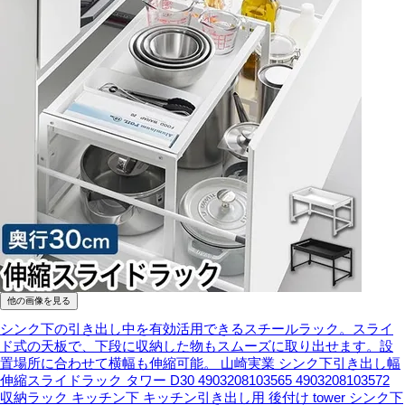
他の画像を見る
シンク下の引き出し中を有効活用できるスチールラック。スライ
ド式の天板で、下段に収納した物もスムーズに取り出せます。設
置場所に合わせて横幅も伸縮可能。
山崎実業 シンク下引き出し幅
伸縮スライドラック タワー D30 4903208103565 4903208103572
収納ラック キッチン下 キッチン引き出し用 後付け tower シンク下