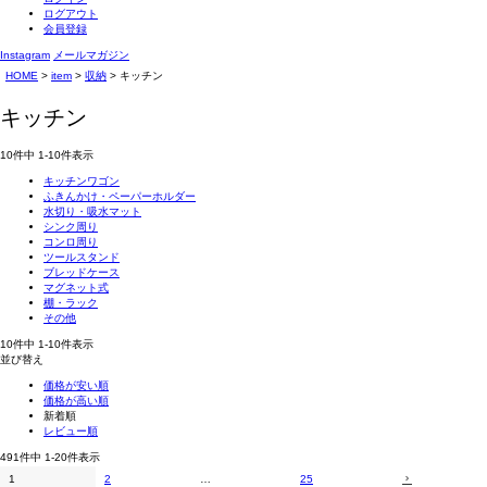
ログアウト
会員登録
Instagram
メールマガジン
HOME
item
収納
キッチン
キッチン
10
件中
1
-
10
件表示
キッチンワゴン
ふきんかけ・ペーパーホルダー
水切り・吸水マット
シンク周り
コンロ周り
ツールスタンド
ブレッドケース
マグネット式
棚・ラック
その他
10
件中
1
-
10
件表示
並び替え
価格が安い順
価格が高い順
新着順
レビュー順
491
件中
1
-
20
件表示
1
2
…
25