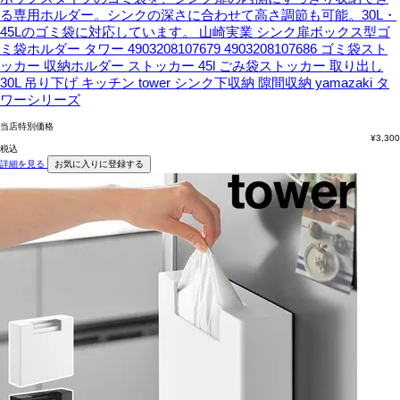
る専用ホルダー。シンクの深さに合わせて高さ調節も可能。30L・
45Lのゴミ袋に対応しています。
山崎実業 シンク扉ボックス型ゴ
ミ袋ホルダー タワー 4903208107679 4903208107686 ゴミ袋スト
ッカー 収納ホルダー ストッカー 45l ごみ袋ストッカー 取り出し
30L 吊り下げ キッチン tower シンク下収納 隙間収納 yamazaki タ
ワーシリーズ
当店特別価格
¥
3,300
税込
詳細を見る
お気に入りに登録する