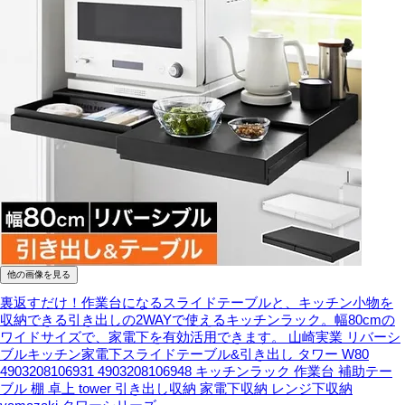
他の画像を見る
裏返すだけ！作業台になるスライドテーブルと、キッチン小物を
収納できる引き出しの2WAYで使えるキッチンラック。幅80cmの
ワイドサイズで、家電下を有効活用できます。
山崎実業 リバーシ
ブルキッチン家電下スライドテーブル&引き出し タワー W80
4903208106931 4903208106948 キッチンラック 作業台 補助テー
ブル 棚 卓上 tower 引き出し収納 家電下収納 レンジ下収納