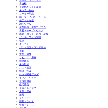
かき氷・フローズン
食洗機
その他キッチン家電
キッチン用品
コーヒー用品
鍋・フライパン・ケトル
包丁・まな板
調理ツール
保存容器・保存アイテム
食器・テーブルウェア
水筒・ポット・浄水・炭酸
ビール・ワイン関連
収納
キッチン
バス・洗面・ランドリー
衣類
玄関・屋外
リビング・居室
掃除用具
生活雑貨
バス・洗面
掃除・洗濯
ペット関連グッズ
キッズ・ベビー
エコ加湿器
生活用品
コスメ＆アロマ
文具・電卓
遊具
インテリア
照明・ライト
寝具・まくら