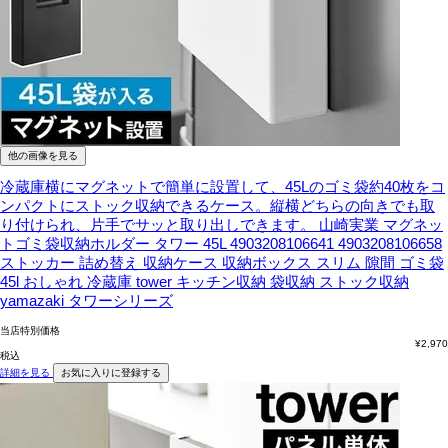
他の画像を見る
冷蔵庫横にマグネットで簡単に設置して、45Lのゴミ袋約40枚をコ
ンパクトにストック収納できるケース。縦横どちらの向きでも取
り付けられ、片手でサッと取り出しできます。
山崎実業 マグネッ
トゴミ袋収納ホルダー タワー 45L 4903208106641 4903208106658
ストッカー 詰め替え 収納ケース 収納ボックス スリム 隙間 ゴミ袋
45l おしゃれ 冷蔵庫 tower キッチン収納 袋収納 ストック収納
yamazaki タワーシリーズ
当店特別価格
¥
2,970
税込
詳細を見る
お気に入りに登録する