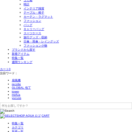
ゴミ箱
時計
インテリア雑貨
テーブル・椅子
カーテン・ラグマット
ファッション
バッグ
キャリーバッグ
スーツケース
旅行グッズ・収納
日傘・雨傘・レイングッズ
ファッション小物
ブランドから探す
新着アイテム
特集一覧
週間ランキング
カート
0
注目ワード：
扇風機
recolte
GLOBAL 包丁
tower
mofua
yucuss
CART
特集一覧
カテゴリ
新着一覧