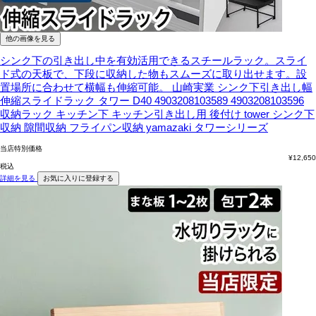
他の画像を見る
シンク下の引き出し中を有効活用できるスチールラック。スライ
ド式の天板で、下段に収納した物もスムーズに取り出せます。設
置場所に合わせて横幅も伸縮可能。
山崎実業 シンク下引き出し幅
伸縮スライドラック タワー D40 4903208103589 4903208103596
収納ラック キッチン下 キッチン引き出し用 後付け tower シンク下
収納 隙間収納 フライパン収納 yamazaki タワーシリーズ
当店特別価格
¥
12,650
税込
詳細を見る
お気に入りに登録する