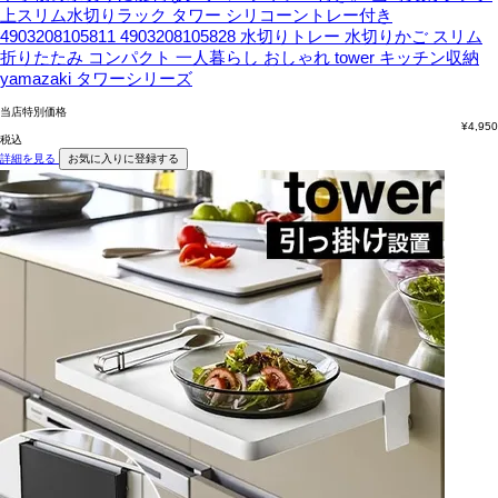
上スリム水切りラック タワー シリコーントレー付き
4903208105811 4903208105828 水切りトレー 水切りかご スリム
折りたたみ コンパクト 一人暮らし おしゃれ tower キッチン収納
yamazaki タワーシリーズ
当店特別価格
¥
4,950
税込
詳細を見る
お気に入りに登録する