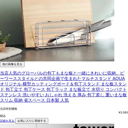
他の画像を見る
当店人気のグローバルの包丁もまな板と一緒にきれいに収納。ビ
ーワーススタイルとの共同企画で生まれたマルチスタンド
AQUA
オリジナル 横型カッティングボード＆包丁スタンド まな板スタン
ド 包丁立て 包丁ケース 包丁ラック まな板立て 水切り コンパクト
ステンレス 洗いやすい おしゃれ 洗える 厚み 包丁差し 重いまな板
スリム 収納 省スペース 日本製 人気
当店特別価格
¥
3,080
税込
詳細を見る
お気に入りに登録する