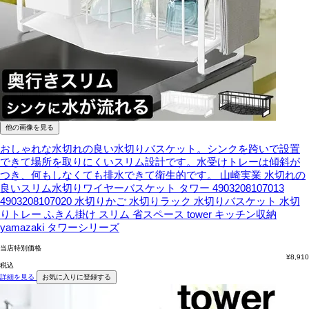
他の画像を見る
おしゃれな水切れの良い水切りバスケット。シンクを跨いで設置
できて場所を取りにくいスリム設計です。水受けトレーは傾斜が
つき、何もしなくても排水できて衛生的です。
山崎実業 水切れの
良いスリム水切りワイヤーバスケット タワー 4903208107013
4903208107020 水切りかご 水切りラック 水切りバスケット 水切
りトレー ふきん掛け スリム 省スペース tower キッチン収納
yamazaki タワーシリーズ
当店特別価格
¥
8,910
税込
詳細を見る
お気に入りに登録する