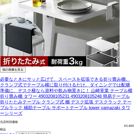
他の画像を見る
必要なときにサッと広げて、スペースを拡張できる折り畳み棚。
クランプ式でテーブル横に取り付けるだけ。ダイニングでは配膳
準備に、デスク横なら資料や飲み物置きに！
山崎実業 テーブル横
折り畳み棚 タワー 4903208105231 4903208105248 簡易テーブル
折りたたみテーブル クランプ式 棚 デスク拡張 デスクラック テー
ブルラック 補助テーブル サポートテーブル tower yamazaki タワ
ーシリーズ
当店特別価格
¥
3,960
税込