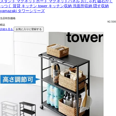
スタンド マグネットボード マグネットパネル おしゃれ 磁石がく
っつく 賃貸 キッチン tower キッチン収納 洗面所収納 隠す収納
yamazaki タワーシリーズ
当店特別価格
¥
2,530
税込
詳細を見る
お気に入りに登録する