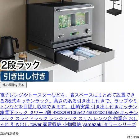
他の画像を見る
電子レンジやトースターなどを、省スペースにまとめて設置でき
る2段式キッチンラック。高さのある引き出し付きで、ラップやミ
トンなどを目隠し収納できます。
山崎実業 引き出し付きキッチン
家電下ラック タワー 2段 4903208106542 4903208106559 キッチン
ラック スライドラック レンジラック スリム レンジ台 作業台 おし
ゃれ 引き出し tower 家電収納 小物収納 yamazaki タワーシリーズ
当店特別価格
¥
15,950