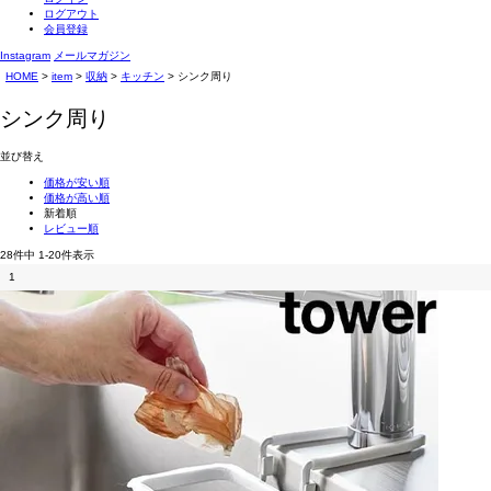
ログアウト
会員登録
Instagram
メールマガジン
HOME
item
収納
キッチン
シンク周り
シンク周り
並び替え
価格が安い順
価格が高い順
新着順
レビュー順
28
件中
1
-
20
件表示
1