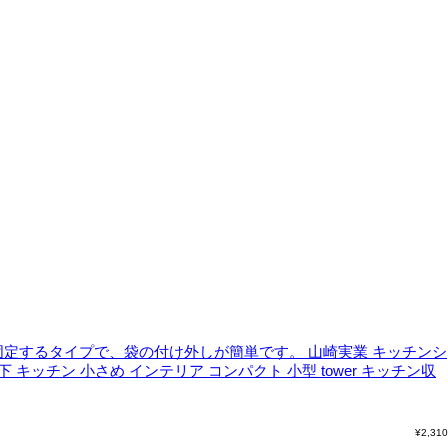
固定するタイプで、袋の付け外しが簡単です。
山崎実業 キッチンシ
ク下 キッチン 小さめ インテリア コンパクト 小型 tower キッチン収
¥
2,310