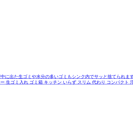
中に出た生ゴミや水分の多いゴミもシンク内でサッと捨てられます
三角コーナー 生ゴミ入れ ゴミ箱 キッチン いらず スリム 代わり コンパクト 浮