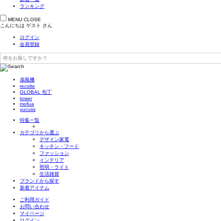
ランキング
MENU
CLOSE
こんにちは
ゲスト
さん
ログイン
会員登録
扇風機
recolte
GLOBAL 包丁
tower
mofua
yucuss
特集一覧
カテゴリから選ぶ
デザイン家電
キッチン・フード
ファッション
インテリア
照明・ライト
生活雑貨
ブランドから探す
新着アイテム
ご利用ガイド
お問い合わせ
マイページ
ログイン