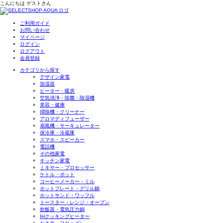
こんにちは
ゲスト
さん
ご利用ガイド
お問い合わせ
マイページ
ログイン
ログアウト
会員登録
カテゴリから探す
デザイン家電
加湿器
ヒーター・暖房
空気清浄・除菌・除湿機
美容・健康
掃除機・クリーナー
アロマディフューザー
扇風機・サーキュレーター
保冷庫・冷蔵庫
スマホ・スピーカー
電話機
その他家電
キッチン家電
ミキサー・プロセッサー
ケトル・ポット
コーヒーメーカー・ミル
ホットプレート・グリル鍋
ホットサンド・ワッフル
トースター・レンジ・オーブン
炊飯器・電気圧力鍋
IHクッキングヒーター