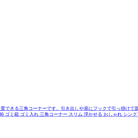
設置できる三角コーナーです。引き出しや扉にフックで引っ掛けて
103336 ゴミ箱 ゴミ入れ 三角コーナー スリム 浮かせる おしゃれ シン