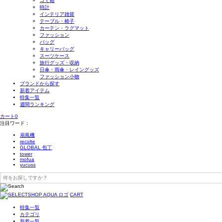
ゴミ箱
時計
インテリア雑貨
テーブル・椅子
カーテン・ラグマット
ファッション
バッグ
キャリーバッグ
スーツケース
旅行グッズ・収納
日傘・雨傘・レイングッズ
ファッション小物
ブランドから探す
新着アイテム
特集一覧
週間ランキング
カート
0
注目ワード：
扇風機
recolte
GLOBAL 包丁
tower
mofua
yucuss
CART
特集一覧
カテゴリ
新着一覧