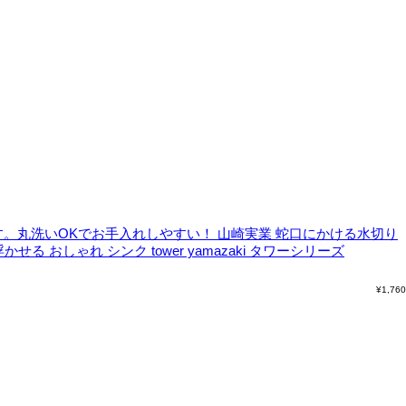
。丸洗いOKでお手入れしやすい！
山崎実業 蛇口にかける水切り
かせる おしゃれ シンク tower yamazaki タワーシリーズ
¥
1,760