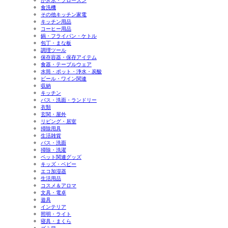
かき氷・フローズン
食洗機
その他キッチン家電
キッチン用品
コーヒー用品
鍋・フライパン・ケトル
包丁・まな板
調理ツール
保存容器・保存アイテム
食器・テーブルウェア
水筒・ポット・浄水・炭酸
ビール・ワイン関連
収納
キッチン
バス・洗面・ランドリー
衣類
玄関・屋外
リビング・居室
掃除用具
生活雑貨
バス・洗面
掃除・洗濯
ペット関連グッズ
キッズ・ベビー
エコ加湿器
生活用品
コスメ＆アロマ
文具・電卓
遊具
インテリア
照明・ライト
寝具・まくら