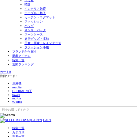
ゴミ箱
時計
インテリア雑貨
テーブル・椅子
カーテン・ラグマット
ファッション
バッグ
キャリーバッグ
スーツケース
旅行グッズ・収納
日傘・雨傘・レイングッズ
ファッション小物
ブランドから探す
新着アイテム
特集一覧
週間ランキング
カート
0
注目ワード：
扇風機
recolte
GLOBAL 包丁
tower
mofua
yucuss
CART
特集一覧
カテゴリ
新着一覧