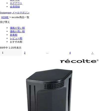
ログアウト
会員登録
Instagram
メールマガジン
HOME
recolte商品一覧
並び替え
価格が安い順
価格が高い順
新着順
レビュー順
おすすめ順
69
件中
1
-
20
件表示
1
2
…
4