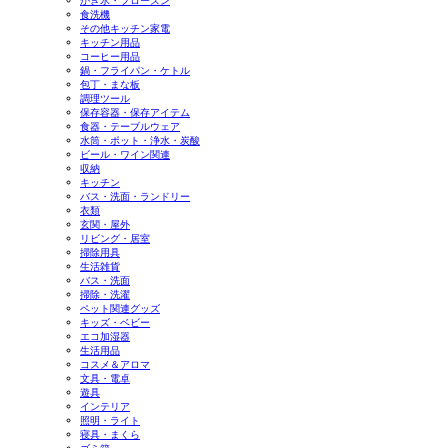
かき氷・フローズン
食洗機
その他キッチン家電
キッチン用品
コーヒー用品
鍋・フライパン・ケトル
包丁・まな板
調理ツール
保存容器・保存アイテム
食器・テーブルウェア
水筒・ポット・浄水・炭酸
ビール・ワイン関連
収納
キッチン
バス・洗面・ランドリー
衣類
玄関・屋外
リビング・居室
掃除用具
生活雑貨
バス・洗面
掃除・洗濯
ペット関連グッズ
キッズ・ベビー
エコ加湿器
生活用品
コスメ＆アロマ
文具・電卓
遊具
インテリア
照明・ライト
寝具・まくら