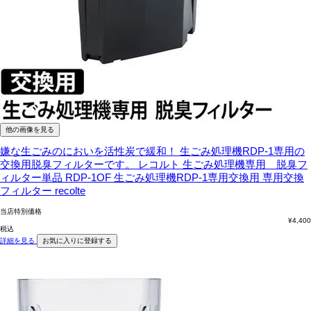
他の画像を見る
嫌な生ごみのにおいを活性炭で緩和！ 生ごみ処理機RDP-1専用の
交換用脱臭フィルターです。
レコルト 生ごみ処理機専用 脱臭フ
ィルター単品 RDP-1OF 生ごみ処理機RDP-1専用交換用 専用交換
フィルター recolte
当店特別価格
¥
4,400
税込
詳細を見る
お気に入りに登録する