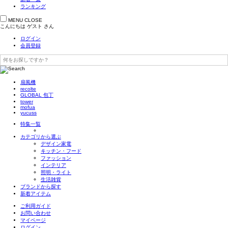
ランキング
MENU
CLOSE
こんにちは
ゲスト
さん
ログイン
会員登録
扇風機
recolte
GLOBAL 包丁
tower
mofua
yucuss
特集一覧
カテゴリから選ぶ
デザイン家電
キッチン・フード
ファッション
インテリア
照明・ライト
生活雑貨
ブランドから探す
新着アイテム
ご利用ガイド
お問い合わせ
マイページ
ログイン