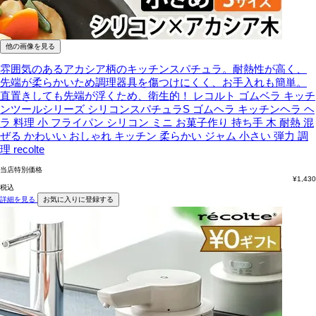
他の画像を見る
雰囲気のあるアカシア柄のキッチンスパチュラ。耐熱性が高く、
先端が柔らかいため調理器具を傷つけにくく、お手入れも簡単。
直置きしても先端が浮くため、衛生的！
レコルト ゴムベラ キッチ
ンツールシリーズ シリコンスパチュラS ゴムヘラ キッチンヘラ ヘ
ラ 料理 小 フライパン シリコン ミニ お菓子作り 持ち手 木 耐熱 混
ぜる かわいい おしゃれ キッチン 柔らかい ジャム 小さい 弾力 調
理 recolte
当店特別価格
¥
1,430
税込
詳細を見る
お気に入りに登録する