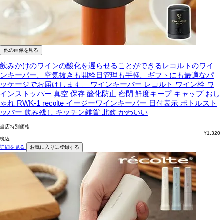
他の画像を見る
飲みかけのワインの酸化を遅らせることができるレコルトのワイ
ンキーパー。空気抜きも開栓日管理も手軽。ギフトにも最適なパ
ッケージでお届けします。
ワインキーパー レコルト ワイン栓 ワ
インストッパー 真空 保存 酸化防止 密閉 鮮度キープ キャップ おし
ゃれ RWK-1 recolte イージーワインキーパー 日付表示 ボトルスト
ッパー 飲み残し キッチン雑貨 北欧 かわいい
当店特別価格
¥
1,320
税込
詳細を見る
お気に入りに登録する