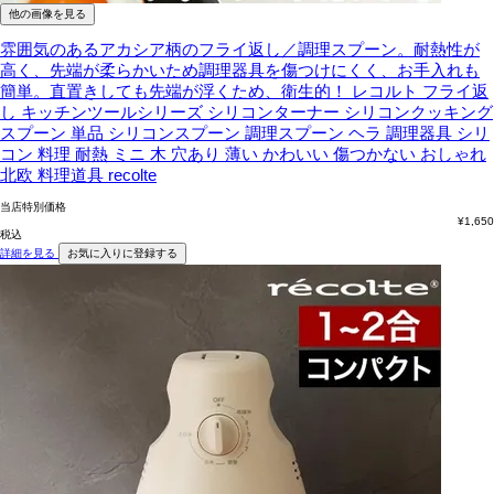
他の画像を見る
雰囲気のあるアカシア柄のフライ返し／調理スプーン。耐熱性が
高く、先端が柔らかいため調理器具を傷つけにくく、お手入れも
簡単。直置きしても先端が浮くため、衛生的！
レコルト フライ返
し キッチンツールシリーズ シリコンターナー シリコンクッキング
スプーン 単品 シリコンスプーン 調理スプーン ヘラ 調理器具 シリ
コン 料理 耐熱 ミニ 木 穴あり 薄い かわいい 傷つかない おしゃれ
北欧 料理道具 recolte
当店特別価格
¥
1,650
税込
詳細を見る
お気に入りに登録する