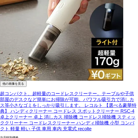
他の画像を見る
超コンパクト、超軽量のコードレスクリーナー。テーブルや子供
部屋のデスクなど簡単にお掃除が可能。パワフル吸引力で消しカ
ス等小さなゴミをしっかり吸引します。
レコルト 【選べる豪華特
典】 ハンディクリーナー コードレス スポットクリーナー RSC-4
卓上クリーナー 卓上 消しカス 掃除機 コードレス掃除機 スティッ
ククリーナー コードレスクリーナー ハンディ掃除機 小型 コンパ
クト 軽量 軽い 子供 車用 車内 充電式 recolte
当店特別価格