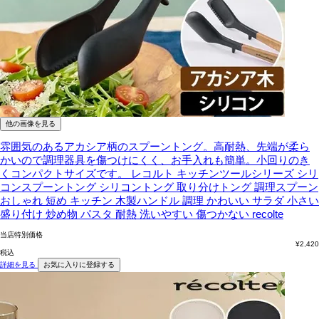
他の画像を見る
雰囲気のあるアカシア柄のスプーントング。高耐熱、先端が柔ら
かいので調理器具を傷つけにくく、お手入れも簡単。小回りのき
くコンパクトサイズです。
レコルト キッチンツールシリーズ シリ
コンスプーントング シリコントング 取り分けトング 調理スプーン
おしゃれ 短め キッチン 木製ハンドル 調理 かわいい サラダ 小さい
盛り付け 炒め物 パスタ 耐熱 洗いやすい 傷つかない recolte
当店特別価格
¥
2,420
税込
詳細を見る
お気に入りに登録する