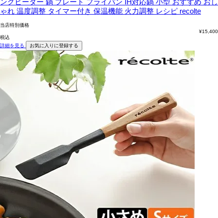
ングヒーター 鍋 プレート フライパン IH対応鍋 小型 おすすめ おし
ゃれ 温度調整 タイマー付き 保温機能 火力調整 レシピ recolte
当店特別価格
¥
15,400
税込
詳細を見る
お気に入りに登録する