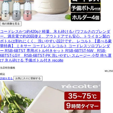
他の画像を見る
コードレスかつ約420gと軽量、氷も砕けるパワフルさのブレンダ
ー。満充電で約20回使え、アウトドアでも安心。トライタン製の
ボトルは割れにくく、洗いやすい設計です。
レコルト 【選べる豪
華特典】 ミキサー コードレス レコルト コードレスソロブレンダ
ー RSB-6BTST 専用ボトル付きセット RSB-6BTST-NW RSB-
6BTST-LGY RSB-6BTST-PK 洗いやすい スムージー 小型 持ち運
び 氷も砕ける 予備ボトル付き recolte
当店特別価格
¥
8,250
税込
詳細を見る
お気に入りに登録する