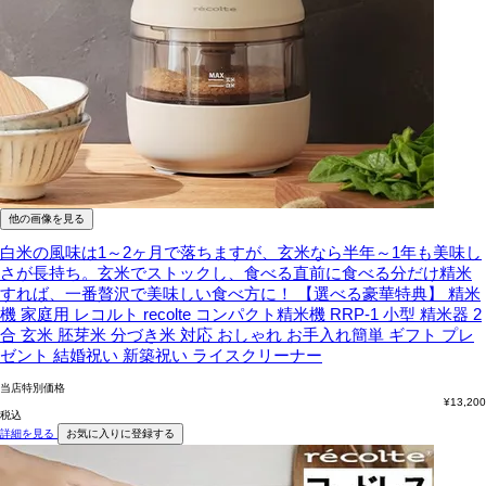
他の画像を見る
白米の風味は1～2ヶ月で落ちますが、玄米なら半年～1年も美味し
さが長持ち。玄米でストックし、食べる直前に食べる分だけ精米
すれば、一番贅沢で美味しい食べ方に！
【選べる豪華特典】 精米
機 家庭用 レコルト recolte コンパクト精米機 RRP-1 小型 精米器 2
合 玄米 胚芽米 分づき米 対応 おしゃれ お手入れ簡単 ギフト プレ
ゼント 結婚祝い 新築祝い ライスクリーナー
当店特別価格
¥
13,200
税込
詳細を見る
お気に入りに登録する