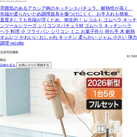
雰囲気のあるアカシア柄のキッチンスパチュラ。耐熱性が高く、
先端が柔らかいため調理器具を傷つけにくく、お手入れも簡単。
直置きしても先端が浮くため、衛生的！
レコルト ゴムベラ キッチ
ンツールシリーズ シリコンスパチュラM ゴムヘラ キッチンヘラ
ヘラ 料理 小 フライパン シリコン ミニ お菓子作り 持ち手 木 耐熱
オムレツ かわいい おしゃれ キッチン 柔らかい ジャム 小さい 弾力
調理 recolte
当店特別価格
¥
1,540
税込
詳細を見る
お気に入りに登録する