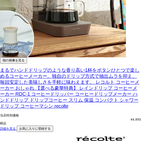
他の画像を見る
まるでハンドドリップのような香り高い1杯をボタンひとつで楽し
めるコーヒーメーカー。独自のドリップ方式で抽出ムラを抑え、
毎回安定した美味しさを手軽に味わえます。
レコルト コーヒーメ
ーカー おしゃれ 【選べる豪華特典】 レインドリップ コーヒーメ
ーカー RDC-1 コーヒードリッパー コーヒードリップメーカー ハ
ンドドリップ ドリップコーヒー スリム 保温 コンパクト シャワー
ドリップ コーヒーマシン recolte
当店特別価格
¥
4,950
税込
詳細を見る
お気に入りに登録する