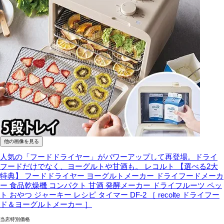
他の画像を見る
人気の「フードドライヤー」がパワーアップして再登場。ドライ
フードだけでなく、ヨーグルトや甘酒も。
レコルト 【選べる2大
特典】 フードドライヤー ヨーグルトメーカー ドライフードメーカ
ー 食品乾燥機 コンパクト 甘酒 発酵メーカー ドライフルーツ ペッ
ト おやつ ジャーキー レシピ タイマー DF-2 ［ recolte ドライフー
ド＆ヨーグルトメーカー ］
当店特別価格