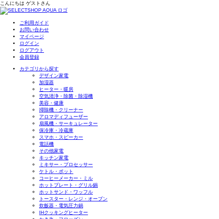
こんにちは
ゲスト
さん
ご利用ガイド
お問い合わせ
マイページ
ログイン
ログアウト
会員登録
カテゴリから探す
デザイン家電
加湿器
ヒーター・暖房
空気清浄・除菌・除湿機
美容・健康
掃除機・クリーナー
アロマディフューザー
扇風機・サーキュレーター
保冷庫・冷蔵庫
スマホ・スピーカー
電話機
その他家電
キッチン家電
ミキサー・プロセッサー
ケトル・ポット
コーヒーメーカー・ミル
ホットプレート・グリル鍋
ホットサンド・ワッフル
トースター・レンジ・オーブン
炊飯器・電気圧力鍋
IHクッキングヒーター