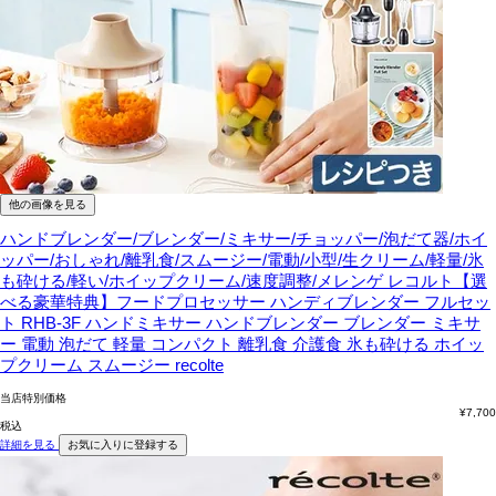
他の画像を見る
ハンドブレンダー/ブレンダー/ミキサー/チョッパー/泡だて器/ホイ
ッパー/おしゃれ/離乳食/スムージー/電動/小型/生クリーム/軽量/氷
も砕ける/軽い/ホイップクリーム/速度調整/メレンゲ
レコルト【選
べる豪華特典】フードプロセッサー ハンディブレンダー フルセッ
ト RHB-3F ハンドミキサー ハンドブレンダー ブレンダー ミキサ
ー 電動 泡だて 軽量 コンパクト 離乳食 介護食 氷も砕ける ホイッ
プクリーム スムージー recolte
当店特別価格
¥
7,700
税込
詳細を見る
お気に入りに登録する