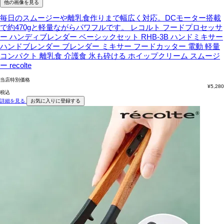
他の画像を見る
毎日のスムージーや離乳食作りまで幅広く対応。DCモーター搭載
で約470gと軽量ながらパワフルです。
レコルト フードプロセッサ
ー ハンディブレンダー ベーシックセット RHB-3B ハンドミキサー
ハンドブレンダー ブレンダー ミキサー フードカッター 電動 軽量
コンパクト 離乳食 介護食 氷も砕ける ホイップクリーム スムージ
ー recolte
当店特別価格
¥
5,280
税込
詳細を見る
お気に入りに登録する