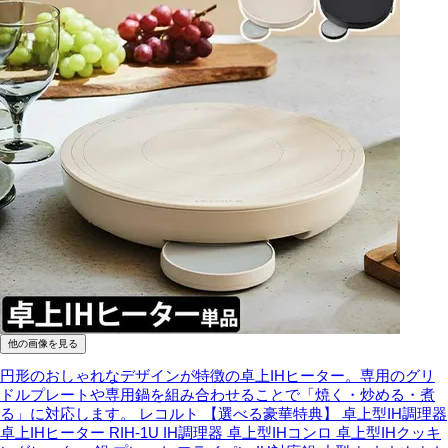
他の画像を見る
円形のおしゃれなデザインが特徴の卓上IHヒーター。専用のグリ
ドルプレートや専用鍋を組み合わせることで「焼く・炒める・煮
る」に対応します。
レコルト 【選べる豪華特典】 卓上型IH調理器
卓上IHヒーター RIH-1U IH調理器 卓上型IHコンロ 卓上型IHクッキ