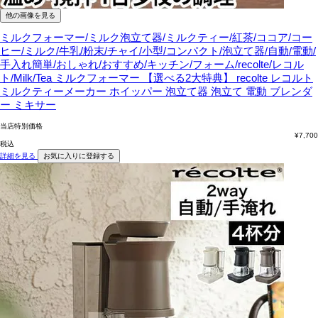
他の画像を見る
ミルクフォーマー/ミルク泡立て器/ミルクティー/紅茶/ココア/コー
ヒー/ミルク/牛乳/粉末/チャイ/小型/コンパクト/泡立て器/自動/電動/
手入れ簡単/おしゃれ/おすすめ/キッチン/フォーム/recolte/レコル
ト/Milk/Tea
ミルクフォーマー 【選べる2大特典】 recolte レコルト
ミルクティーメーカー ホイッパー 泡立て器 泡立て 電動 ブレンダ
ー ミキサー
当店特別価格
¥
7,700
税込
詳細を見る
お気に入りに登録する