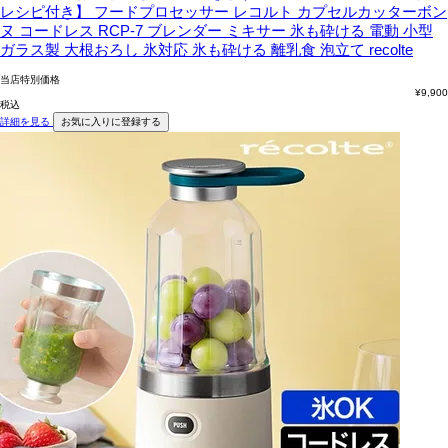
レシピ付き】 フードプロセッサー レコルト カプセルカッターボン
ヌ コードレス RCP-7 ブレンダー ミキサー 氷も砕ける 電動 小型
ガラス製 大根おろし 氷対応 氷も砕ける 離乳食 泡立て recolte
当店特別価格
¥
9,900
税込
詳細を見る
お気に入りに登録する