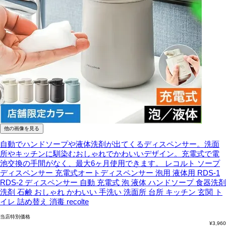
他の画像を見る
自動でハンドソープや液体洗剤が出てくるディスペンサー。洗面
所やキッチンに馴染むおしゃれでかわいいデザイン。充電式で電
池交換の手間がなく、最大6ヶ月使用できます。
レコルト ソープ
ディスペンサー 充電式オートディスペンサー 泡用 液体用 RDS-1
RDS-2 ディスペンサー 自動 充電式 泡 液体 ハンドソープ 食器洗剤
洗剤 石鹸 おしゃれ かわいい 手洗い 洗面所 台所 キッチン 玄関 ト
イレ 詰め替え 消毒 recolte
当店特別価格
¥
3,960