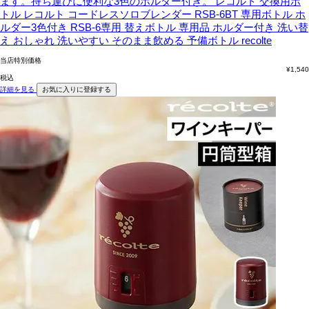
ます。持ち運びに便利な3色のホルダー付き。
レコルト 交換用ボ
トル レコルト コードレスソロブレンダー RSB-6BT 専用ボトル ホ
ルダー3色付き RSB-6専用 替えボトル 専用品 ホルダー付き 洗い替
え おしゃれ 洗いやすい そのまま飲める 予備ボトル recolte
当店特別価格
¥
1,540
税込
詳細を見る
お気に入りに登録する