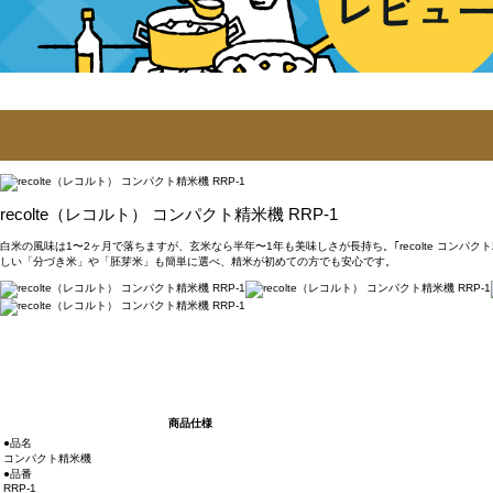
recolte（レコルト） コンパクト精米機 RRP-1
白米の風味は1〜2ヶ月で落ちますが、玄米なら半年〜1年も美味しさが長持ち。｢recolte コ
しい「分づき米」や「胚芽米」も簡単に選べ、精米が初めての方でも安心です。
商品仕様
●品名
コンパクト精米機
●品番
RRP-1