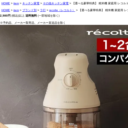
HOME
item
キッチン家電
その他キッチン家電
【選べる豪華特典】 精米機 家庭用 レコルト 
HOME
item
ブランド別
ラ行
recolte（レコルト）
【選べる豪華特典】 精米機 家庭用 レコル
2,980円
(税込)以上
送料無料
(一部地域を除く)
※予約品、メーカー取寄品、メーカー直送品を除く