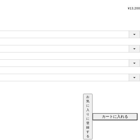
¥
13,200
お
気
に
入
り
カートに入れる
に
登
録
す
る