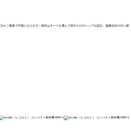
い食べ方がご家庭で可能になります！操作はモードを選んで回すだけのシンプル設計。健康志向の方に嬉