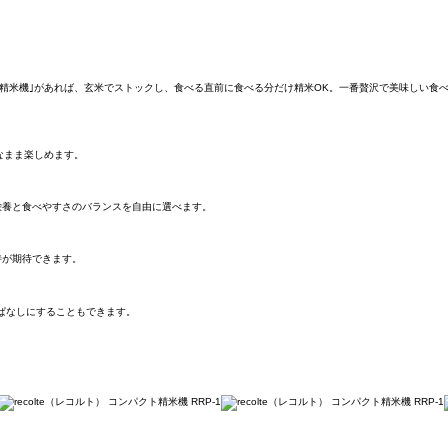
ンパクト精米機｣があれば、玄米でストックし、食べる直前に食べる分だけ精米OK。一番贅沢で美味し
なまま楽しめます。
栄養と食べやすさのバランスを自由に選べます。
善が期待できます。
っぱなしにすることもできます。