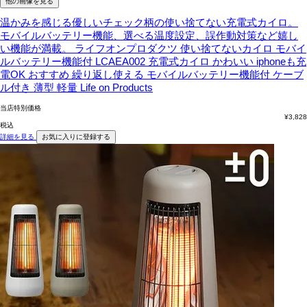
他の画像を見る
温かみを感じる優しいチェック柄の使い捨てない充電式カイロ。
モバイルバッテリー機能、選べる温度設定、誤作動対策など嬉し
い機能が満載。
ライフオンプロダクツ 使い捨てないカイロ モバイ
ルバッテリー機能付 LCAEA002 充電式カイロ かわいい iphoneも充
電OK おすすめ 繰り返し使える モバイルバッテリー機能付 ケーブ
ル付き 薄型 軽量 Life on Products
当店特別価格
¥
3,828
税込
詳細を見る
お気に入りに登録する