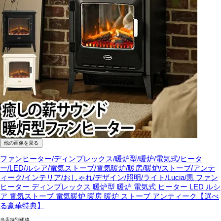
他の画像を見る
ファンヒーター/ディンプレックス/暖炉型/暖炉/電気式/ヒータ
ー/LED/ルシア/電気ストーブ/電気暖炉/暖房/暖炉/ストーブ/アンテ
ィーク/インテリア/おしゃれ/デザイン/照明/ライト/Lucia/黒
ファン
ヒーター ディンプレックス 暖炉型 暖炉 電気式 ヒーター LED ルシ
ア 電気ストーブ 電気暖炉 暖房 暖炉 ストーブ アンティーク【選べ
る豪華特典】
当店特別価格