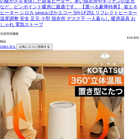
の暖かさを実現した節電ヒーター。寒い脱衣所やキッチンの足元
など、ピンポイント暖房に最適です。
【選べる豪華特典】 省エネ
ヒーター シロカ siroca ぽかエコー SH-LF251 リフレクトヒーター
温度調整 安全 足元 小型 脱衣所 デスク下 一人暮らし 暖房器具 お
しゃれ 電気ストーブ
当店特別価格
¥
19,800
税込
詳細を見る
お気に入りに登録する