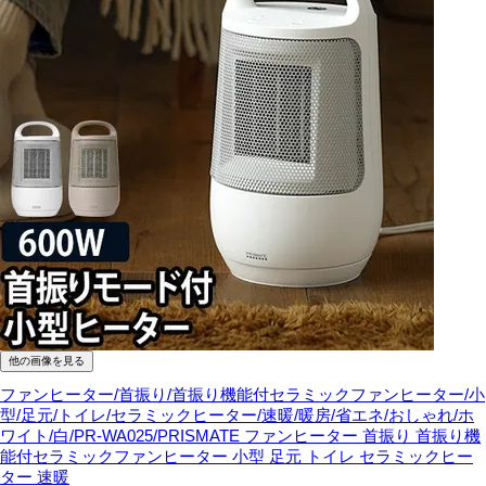
他の画像を見る
ファンヒーター/首振り/首振り機能付セラミックファンヒーター/小
型/足元/トイレ/セラミックヒーター/速暖/暖房/省エネ/おしゃれ/ホ
ワイト/白/PR-WA025/PRISMATE
ファンヒーター 首振り 首振り機
能付セラミックファンヒーター 小型 足元 トイレ セラミックヒー
ター 速暖