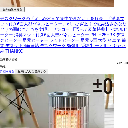
他の画像を見る
デスクワークの「足元が冷えて集中できない」を解決！「消臭マ
ット付き6面大型パネルヒーター」が、ひざ上まで包み込みあなた
だけの囲むこたつを実現。
サンコー 【選べる豪華特典】 パネルヒ
ーター 消臭マット付き6面大型パネルヒーター PNLH25HBK デス
クヒーター 足元ヒーター フットヒーター 足元 6面 大型 省エネ 節
電 デスク下 4面発熱 デスクワーク 勉強用 受験生 一人用 折りたた
み THANKO
当店特別価格
¥
12,800
税込
詳細を見る
お気に入りに登録する