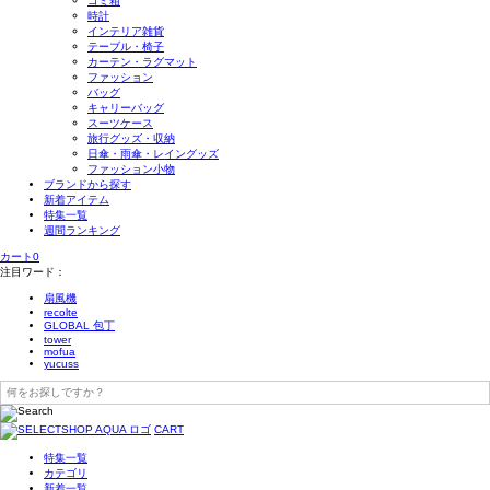
ゴミ箱
時計
インテリア雑貨
テーブル・椅子
カーテン・ラグマット
ファッション
バッグ
キャリーバッグ
スーツケース
旅行グッズ・収納
日傘・雨傘・レイングッズ
ファッション小物
ブランドから探す
新着アイテム
特集一覧
週間ランキング
カート
0
注目ワード：
扇風機
recolte
GLOBAL 包丁
tower
mofua
yucuss
CART
特集一覧
カテゴリ
新着一覧