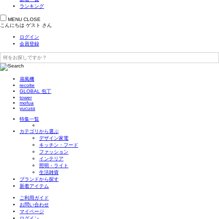
ランキング
MENU
CLOSE
こんにちは
ゲスト
さん
ログイン
会員登録
扇風機
recolte
GLOBAL 包丁
tower
mofua
yucuss
特集一覧
カテゴリから選ぶ
デザイン家電
キッチン・フード
ファッション
インテリア
照明・ライト
生活雑貨
ブランドから探す
新着アイテム
ご利用ガイド
お問い合わせ
マイページ
ログイン