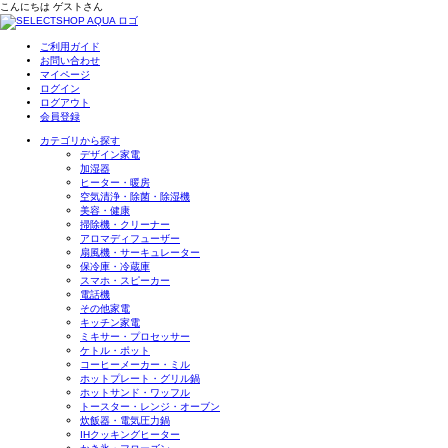
こんにちは
ゲスト
さん
ご利用ガイド
お問い合わせ
マイページ
ログイン
ログアウト
会員登録
カテゴリから探す
デザイン家電
加湿器
ヒーター・暖房
空気清浄・除菌・除湿機
美容・健康
掃除機・クリーナー
アロマディフューザー
扇風機・サーキュレーター
保冷庫・冷蔵庫
スマホ・スピーカー
電話機
その他家電
キッチン家電
ミキサー・プロセッサー
ケトル・ポット
コーヒーメーカー・ミル
ホットプレート・グリル鍋
ホットサンド・ワッフル
トースター・レンジ・オーブン
炊飯器・電気圧力鍋
IHクッキングヒーター