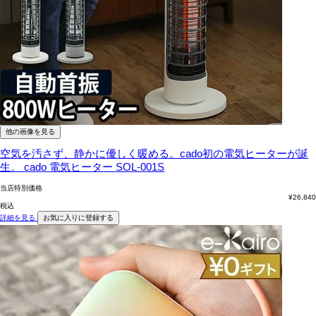
他の画像を見る
空気を汚さず、静かに優しく暖める。cado初の電気ヒーターが誕
生。
cado 電気ヒーター SOL-001S
当店特別価格
¥
26,840
税込
詳細を見る
お気に入りに登録する