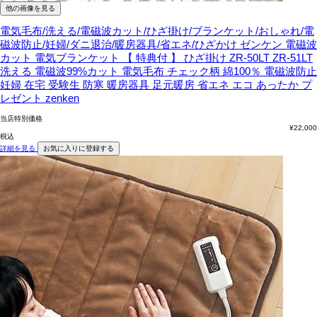
他の画像を見る
電気毛布/洗える/電磁波カット/ひざ掛け/ブランケット/おしゃれ/電
磁波防止/妊婦/ダニ退治/暖房器具/省エネ/ひざかけ
ゼンケン 電磁波
カット 電気ブランケット 【 特典付 】 ひざ掛け ZR-50LT ZR-51LT
洗える 電磁波99%カット 電気毛布 チェック柄 綿100％ 電磁波防止
妊婦 在宅 受験生 防寒 暖房器具 足元暖房 省エネ エコ あったか プ
レゼント zenken
当店特別価格
¥
22,000
税込
詳細を見る
お気に入りに登録する