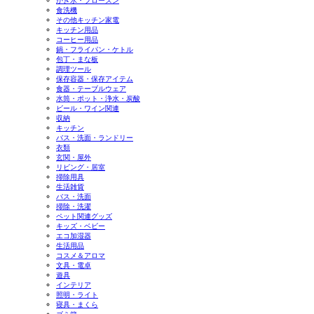
かき氷・フローズン
食洗機
その他キッチン家電
キッチン用品
コーヒー用品
鍋・フライパン・ケトル
包丁・まな板
調理ツール
保存容器・保存アイテム
食器・テーブルウェア
水筒・ポット・浄水・炭酸
ビール・ワイン関連
収納
キッチン
バス・洗面・ランドリー
衣類
玄関・屋外
リビング・居室
掃除用具
生活雑貨
バス・洗面
掃除・洗濯
ペット関連グッズ
キッズ・ベビー
エコ加湿器
生活用品
コスメ＆アロマ
文具・電卓
遊具
インテリア
照明・ライト
寝具・まくら