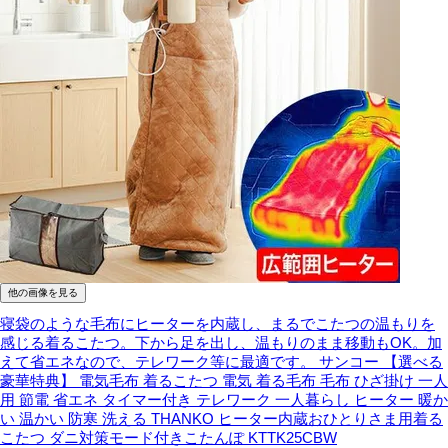
他の画像を見る
寝袋のような毛布にヒーターを内蔵し、まるでこたつの温もりを
感じる着るこたつ。下から足を出し、温もりのまま移動もOK。加
えて省エネなので、テレワーク等に最適です。
サンコー 【選べる
豪華特典】 電気毛布 着るこたつ 電気 着る毛布 毛布 ひざ掛け 一人
用 節電 省エネ タイマー付き テレワーク 一人暮らし ヒーター 暖か
い 温かい 防寒 洗える THANKO ヒーター内蔵おひとりさま用着る
こたつ ダニ対策モード付きこたんぽ KTTK25CBW