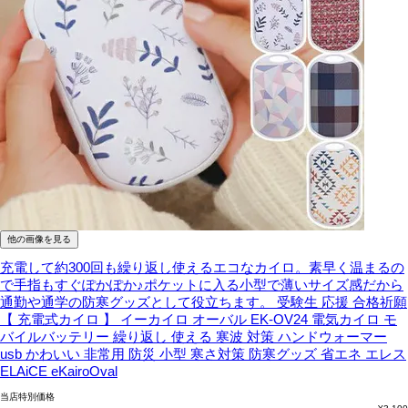
他の画像を見る
充電して約300回も繰り返し使えるエコなカイロ。素早く温まるの
で手指もすぐぽかぽか♪ポケットに入る小型で薄いサイズ感だから
通勤や通学の防寒グッズとして役立ちます。
受験生 応援 合格祈願
【 充電式カイロ 】 イーカイロ オーバル EK-OV24 電気カイロ モ
バイルバッテリー 繰り返し 使える 寒波 対策 ハンドウォーマー
usb かわいい 非常用 防災 小型 寒さ対策 防寒グッズ 省エネ エレス
ELAiCE eKairoOval
当店特別価格