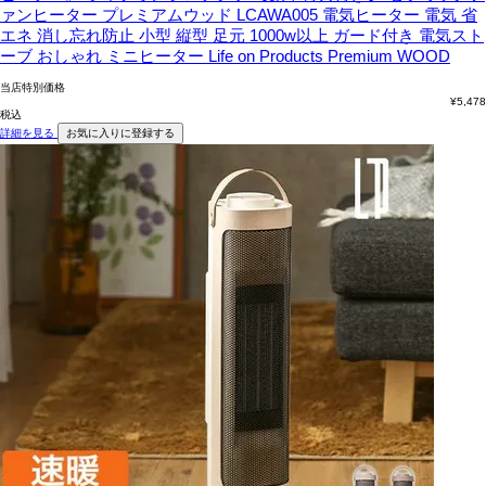
ァンヒーター プレミアムウッド LCAWA005 電気ヒーター 電気 省
エネ 消し忘れ防止 小型 縦型 足元 1000w以上 ガード付き 電気スト
ーブ おしゃれ ミニヒーター Life on Products Premium WOOD
当店特別価格
¥
5,478
税込
詳細を見る
お気に入りに登録する