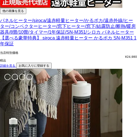
他の画像を見る
パネルヒーター/siroca/遠赤軽量ヒーター/かるポカ/遠赤外線/ヒー
ター/コンベクターヒーター/窓下ヒーター/窓下/結露防止/断熱/暖房
器具/8畳/10畳/タイマー/1年保証/SN-M351/シロカ
パネルヒーター
【選べる豪華特典】 siroca 遠赤軽量ヒーター かるポカ SN-M351 1
年保証
当店特別価格
¥
24,980
税込
詳細を見る
お気に入りに登録する