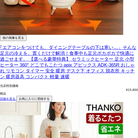
他の画像を見る
｢エアコンをつけても、ダイニングテーブルの下は寒い…」そんな
足元の冷えを、置くだけで解消！食事中も足元ポカポカで快適に
過ごせます。
【選べる豪華特典】 セラミックヒーター 足元 小型
ヒーター 360° どこでもこたつ apix アピックス ADK-365R おしゃ
れ リモコン タイマー 安全 暖房 デスク下 オフィス 脱衣所 キッチ
ン 暖房器具 コンパクト 軽量 速暖
当店特別価格
¥
15,800
税込
詳細を見る
お気に入りに登録する