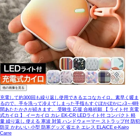
他の画像を見る
充電して約300回も繰り返し使用できるエコなカイロ。素早く暖ま
るので、手を洗って冷えてしまった手指もすぐぽかぽかに♪3～4時
間あたたかさが続きます。
受験生 応援 合格祈願 【 ライト付 充電
式カイロ 】 イーカイロ カレ EK-CR LEDライト付 コンパクト 軽
量 繰り返し 使える 寒波 対策 ハンドウォーマー ストラップ付 防犯
防災 かわいい 小型 防寒グッズ 省エネ エレス ELAiCE e-Kairo
Carre