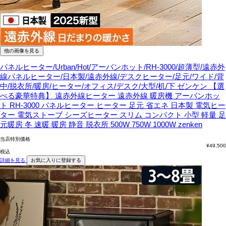
他の画像を見る
パネルヒーター/Urban/Hot/アーバンホット/RH-3000/超薄型/遠赤外
線パネルヒーター/日本製/遠赤外線/デスクヒーター/足元/ワイド/背
中/脱衣所/暖房/ヒーター/オフィス/デスク/大型/机/下
ゼンケン 【選
べる豪華特典】 遠赤外線ヒーター 遠赤外線 暖房機 アーバンホッ
ト RH-3000 パネルヒーター ヒーター 足元 省エネ 日本製 電気ヒー
ター 電気ストーブ シーズヒーター スリム コンパクト 小型 軽量 足
元暖房 冬 速暖 暖房 静音 脱衣所 500W 750W 1000W zenken
当店特別価格
¥
49,500
税込
詳細を見る
お気に入りに登録する