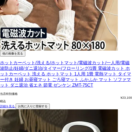
他の画像を見る
ホットカーペット/洗える/ホットマット/電磁波カット/一人用/電磁
波防止/妊婦/ダニ退治/タイマー/フローリング/1畳
電磁波カット ホ
ットカーペット 洗える ホットマット 1人用 1畳 電熱マット タイマ
ー付き 妊婦 お昼寝マット ごろ寝マット ふかふか マット ソファマ
ット ダニ退治 省エネ 節電 ゼンケン ZMT-75CT
当店特別価格
¥
23,100
税込
詳細を見る
お気に入りに登録する