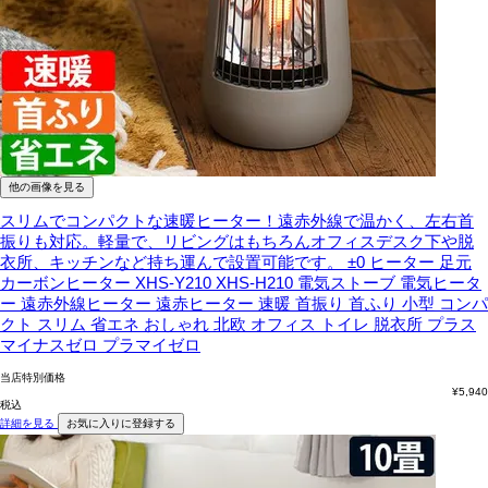
他の画像を見る
スリムでコンパクトな速暖ヒーター！遠赤外線で温かく、左右首
振りも対応。軽量で、リビングはもちろんオフィスデスク下や脱
衣所、キッチンなど持ち運んで設置可能です。
±0 ヒーター 足元
カーボンヒーター XHS-Y210 XHS-H210 電気ストーブ 電気ヒータ
ー 遠赤外線ヒーター 遠赤ヒーター 速暖 首振り 首ふり 小型 コンパ
クト スリム 省エネ おしゃれ 北欧 オフィス トイレ 脱衣所 プラス
マイナスゼロ プラマイゼロ
当店特別価格
¥
5,940
税込
詳細を見る
お気に入りに登録する