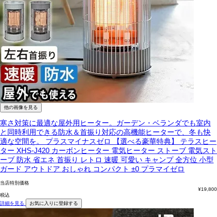
他の画像を見る
寒さ対策に最適な屋外用ヒーター。ガーデン・ベランダでも室内
と同時利用できる防水＆首振り対応の高機能ヒーターで、冬も快
適な空間を。
プラスマイナスゼロ 【選べる豪華特典】 テラスヒー
ター XHS-J420 カーボンヒーター 電気ヒーター ストーブ 電気スト
ーブ 防水 省エネ 首振り レトロ 速暖 可愛い キャンプ 全方位 小型
ガード アウトドア おしゃれ コンパクト ±0 プラマイゼロ
当店特別価格
¥
19,800
税込
詳細を見る
お気に入りに登録する