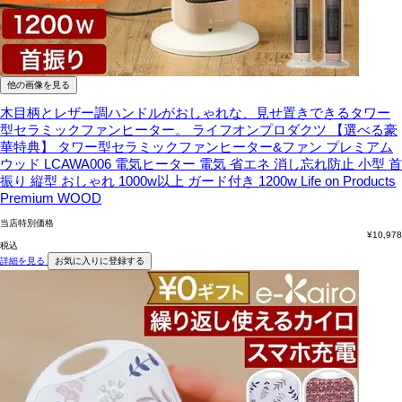
他の画像を見る
木目柄とレザー調ハンドルがおしゃれな、見せ置きできるタワー
型セラミックファンヒーター。
ライフオンプロダクツ 【選べる豪
華特典】 タワー型セラミックファンヒーター&ファン プレミアム
ウッド LCAWA006 電気ヒーター 電気 省エネ 消し忘れ防止 小型 首
振り 縦型 おしゃれ 1000w以上 ガード付き 1200w Life on Products
Premium WOOD
当店特別価格
¥
10,978
税込
詳細を見る
お気に入りに登録する