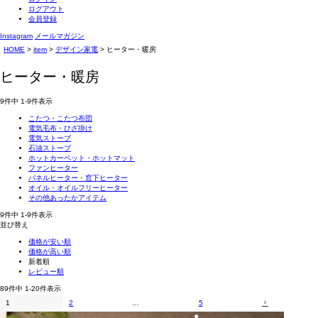
ログアウト
会員登録
Instagram
メールマガジン
HOME
item
デザイン家電
ヒーター・暖房
ヒーター・暖房
9
件中
1
-
9
件表示
こたつ・こたつ布団
電気毛布・ひざ掛け
電気ストーブ
石油ストーブ
ホットカーペット・ホットマット
ファンヒーター
パネルヒーター・窓下ヒーター
オイル・オイルフリーヒーター
その他あったかアイテム
9
件中
1
-
9
件表示
並び替え
価格が安い順
価格が高い順
新着順
レビュー順
89
件中
1
-
20
件表示
1
2
…
5