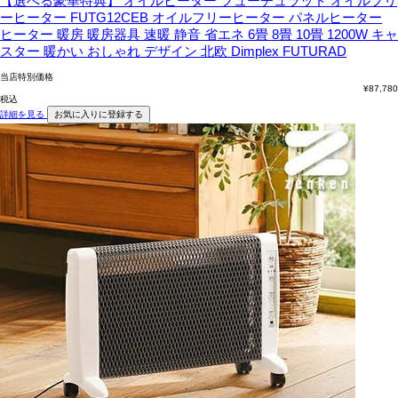
【選べる豪華特典】 オイルヒーター フューチュラッド オイルフリ
ーヒーター FUTG12CEB オイルフリーヒーター パネルヒーター
ヒーター 暖房 暖房器具 速暖 静音 省エネ 6畳 8畳 10畳 1200W キャ
スター 暖かい おしゃれ デザイン 北欧 Dimplex FUTURAD
当店特別価格
¥
87,780
税込
詳細を見る
お気に入りに登録する