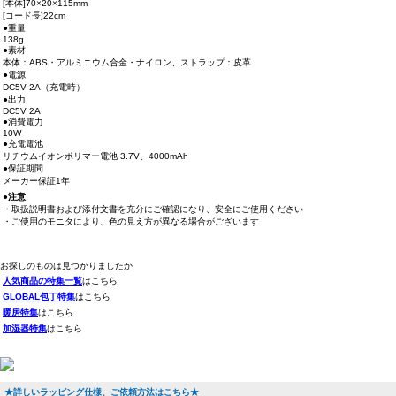
[本体]70×20×115mm
[コード長]22cm
●重量
138g
●素材
本体：ABS・アルミニウム合金・ナイロン、ストラップ：皮革
●電源
DC5V 2A（充電時）
●出力
DC5V 2A
●消費電力
10W
●充電電池
リチウムイオンポリマー電池 3.7V、4000mAh
●保証期間
メーカー保証1年
●注意
・取扱説明書および添付文書を充分にご確認になり、安全にご使用ください
・ご使用のモニタにより、色の見え方が異なる場合がございます
お探しのものは見つかりましたか
人気商品の特集一覧
はこちら
GLOBAL包丁特集
はこちら
暖房特集
はこちら
加湿器特集
はこちら
★詳しいラッピング仕様、ご依頼方法はこちら★