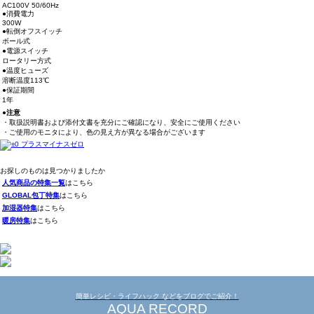
AC100V 50/60Hz
●消費電力
300W
●転倒オフスイッチ
ボール式
●電源スイッチ
ロータリー方式
●温度ヒューズ
溶断温度113℃
●保証期間
1年
●注意
・取扱説明書および添付文書を充分にご確認になり、安全にご使用ください
・ご使用のモニタにより、色の見え方が異なる場合がございます
お探しのものは見つかりましたか
人気商品の特集一覧
はこちら
GLOBAL包丁特集
はこちら
加湿器特集
はこちら
暖房特集
はこちら
簡単レシピ・ライフハック などをブログでご紹介！
AQUA RECORD