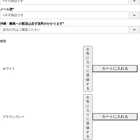
須)
メール便
(必
須)
沖縄・離島への配送は必ず送料がかかります
(必
須)
種類
お
気
に
入
り
カートに入れる
ホワイト
に
登
録
す
る
お
気
に
入
り
カートに入れる
ブラウングレー
に
登
録
す
る