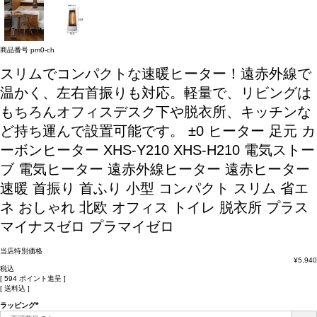
商品番号
pm0-ch
スリムでコンパクトな速暖ヒーター！遠赤外線で
温かく、左右首振りも対応。軽量で、リビングは
もちろんオフィスデスク下や脱衣所、キッチンな
ど持ち運んで設置可能です。
±0 ヒーター 足元 カ
ーボンヒーター XHS-Y210 XHS-H210 電気ストー
ブ 電気ヒーター 遠赤外線ヒーター 遠赤ヒーター
速暖 首振り 首ふり 小型 コンパクト スリム 省エ
ネ おしゃれ 北欧 オフィス トイレ 脱衣所 プラス
マイナスゼロ プラマイゼロ
当店特別価格
¥
5,940
税込
[
594
ポイント進呈 ]
送料込
ラッピング
(必