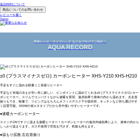
返品特約について
商品についてのお問い合わせ
レビューを書く
Tweet
簡単レシピ・ライフハック などをブログでご紹介！
AQUA RECORD
±0 (プラスマイナスゼロ) カーボンヒーター XHS-Y210 XHS-H210
手足をすぐに温める軽量ミニ首振りヒーター
手足など末端の冷えが辛い冬に嬉しい、ピンポイントに温めてくれる±0 (プラスマイナスゼロ) カー
ボンヒーター。スリムでコンパクトながら速暖を実現、遠赤効果で身体の内から温めます。左右首
振りもでき、軽量で、リビングはもちろんオフィスデスク下や脱衣所、キッチンなど持ち運びやす
く設置可能。300Wの省エネタイプだから冬中使いやすいヒーターです。
●速暖カーボンヒーター
スイッチONですぐに温まる速暖ヒーター！カーボンヒーターの遠赤外線効果により、身体の内から
しっかり温まります。ガス不使用で空気を汚さず、乾燥も抑えます。
●温もり拡散 左右首振り