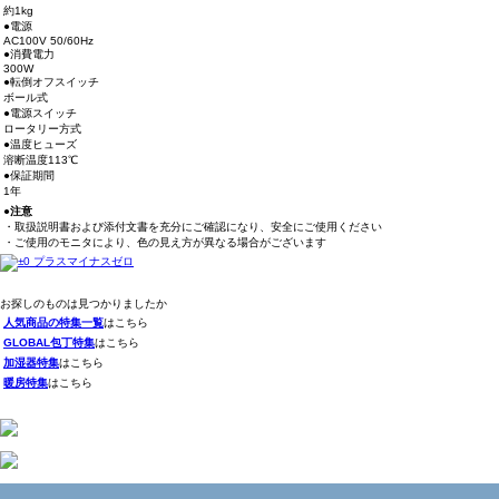
約1kg
●電源
AC100V 50/60Hz
●消費電力
300W
●転倒オフスイッチ
ボール式
●電源スイッチ
ロータリー方式
●温度ヒューズ
溶断温度113℃
●保証期間
1年
●注意
・取扱説明書および添付文書を充分にご確認になり、安全にご使用ください
・ご使用のモニタにより、色の見え方が異なる場合がございます
お探しのものは見つかりましたか
人気商品の特集一覧
はこちら
GLOBAL包丁特集
はこちら
加湿器特集
はこちら
暖房特集
はこちら