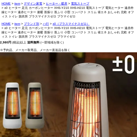
HOME
item
デザイン家電
ヒーター・暖房
電気ストーブ
±0 ヒーター 足元 カーボンヒーター XHS-Y210 XHS-H210 電気ストーブ 電気ヒーター 遠赤外
線ヒーター 遠赤ヒーター 速暖 首振り 首ふり 小型 コンパクト スリム 省エネ おしゃれ 北欧 オフ
ィス トイレ 脱衣所 プラスマイナスゼロ プラマイゼロ
HOME
item
ブランド別
ハ行
±0（プラスマイナスゼロ）
±0 ヒーター 足元 カーボンヒーター XHS-Y210 XHS-H210 電気ストーブ 電気ヒーター 遠赤外
線ヒーター 遠赤ヒーター 速暖 首振り 首ふり 小型 コンパクト スリム 省エネ おしゃれ 北欧 オフ
ィス トイレ 脱衣所 プラスマイナスゼロ プラマイゼロ
2,980円
(税込)以上
送料無料
(一部地域を除く)
※予約品、メーカー取寄品、メーカー直送品を除く