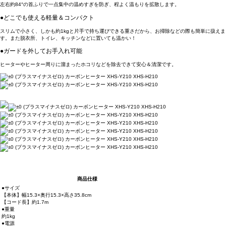
左右約84°の首ふりで一点集中の温めすぎを防ぎ、程よく温もりを拡散します。
●どこでも使える軽量＆コンパクト
スリムで小さく、しかも約1kgと片手で持ち運びできる重さだから、お掃除などの際も簡単に扱えま
す。また脱衣所、トイレ、キッチンなどに置いても温かい！
●ガードを外してお手入れ可能
ヒーターやヒーター周りに溜まったホコリなどを除去できて安心＆清潔です。
商品仕様
●サイズ
【本体】幅15.3×奥行15.3×高さ35.8cm
【コード長】約1.7m
●重量
約1kg
●電源