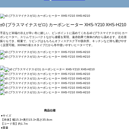
±0 (プラスマイナスゼロ) カーボンヒーター XHS-Y210 XHS-H210
手足など末端の冷えが辛い冬に嬉しい、ピンポイントに温めてくれる±0 (プラスマイナスゼロ) カー
ボンヒーター。スリムでコンパクトながら速暖を実現、遠赤効果で身体の内から温めます。左右首
振りもでき、軽量で、リビングはもちろんオフィスデスク下や脱衣所、キッチンなど持ち運びやす
く設置可能。300Wの省エネタイプだから冬中使いやすいヒーターです。
商品仕様
●サイズ
【本体】幅15.3×奥行15.3×高さ35.8cm
【コード長】約1.7m
●重量