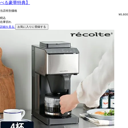
べる豪華特典】
当店特別価格
¥
6,600
税込
在庫切れ
詳細を見る
お気に入りに登録する