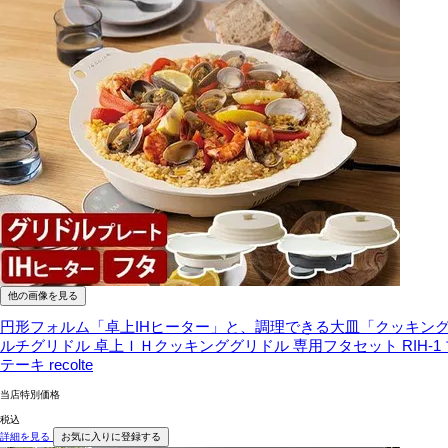
他の画像を見る
円形フォルム「卓上IHヒーター」と、調理できる大皿「クッキン
ルチグリドル 卓上ＩＨクッキンググリドル 専用フタセット RIH-1 
テーキ recolte
当店特別価格
税込
詳細を見る
お気に入りに登録する