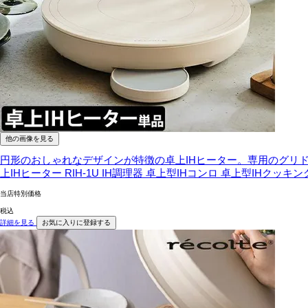
他の画像を見る
円形のおしゃれなデザインが特徴の卓上IHヒーター。専用のグリ
上IHヒーター RIH-1U IH調理器 卓上型IHコンロ 卓上型IHクッキ
当店特別価格
税込
詳細を見る
お気に入りに登録する