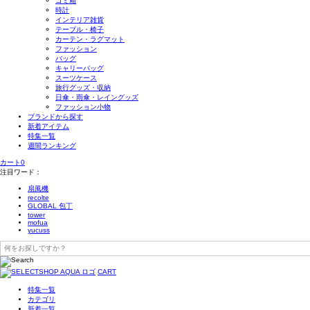
ゴミ箱
時計
インテリア雑貨
テーブル・椅子
カーテン・ラグマット
ファッション
バッグ
キャリーバッグ
スーツケース
旅行グッズ・収納
日傘・雨傘・レイングッズ
ファッション小物
ブランドから探す
新着アイテム
特集一覧
週間ランキング
カート
0
注目ワード：
扇風機
recolte
GLOBAL 包丁
tower
mofua
yucuss
CART
特集一覧
カテゴリ
新着一覧