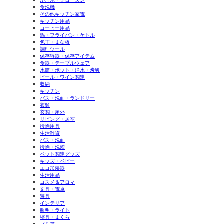
かき氷・フローズン
食洗機
その他キッチン家電
キッチン用品
コーヒー用品
鍋・フライパン・ケトル
包丁・まな板
調理ツール
保存容器・保存アイテム
食器・テーブルウェア
水筒・ポット・浄水・炭酸
ビール・ワイン関連
収納
キッチン
バス・洗面・ランドリー
衣類
玄関・屋外
リビング・居室
掃除用具
生活雑貨
バス・洗面
掃除・洗濯
ペット関連グッズ
キッズ・ベビー
エコ加湿器
生活用品
コスメ＆アロマ
文具・電卓
遊具
インテリア
照明・ライト
寝具・まくら