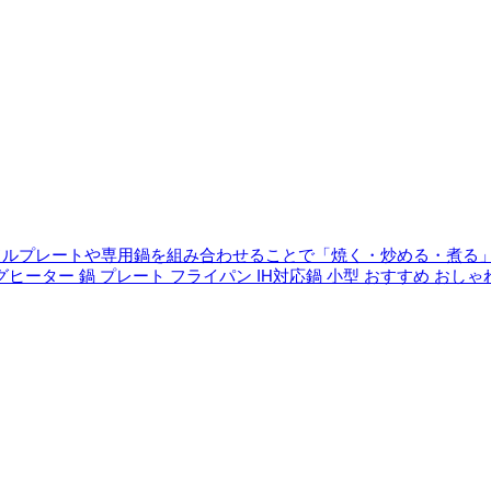
ドルプレートや専用鍋を組み合わせることで「焼く・炒める・煮る
ングヒーター 鍋 プレート フライパン IH対応鍋 小型 おすすめ おしゃれ