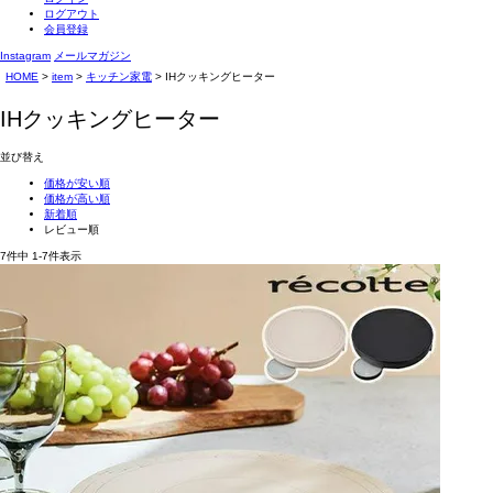
ログアウト
会員登録
Instagram
メールマガジン
HOME
item
キッチン家電
IHクッキングヒーター
IHクッキングヒーター
並び替え
価格が安い順
価格が高い順
新着順
レビュー順
7
件中
1
-
7
件表示