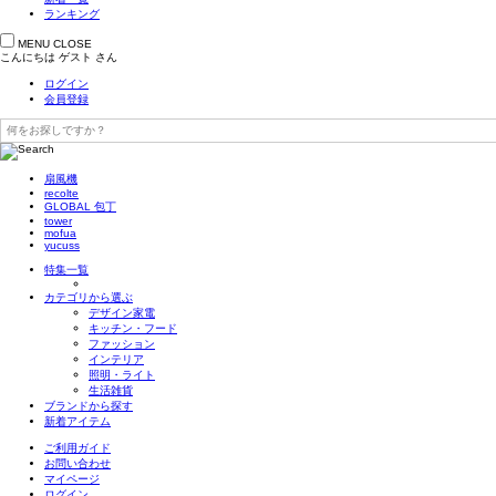
ランキング
MENU
CLOSE
こんにちは
ゲスト
さん
ログイン
会員登録
扇風機
recolte
GLOBAL 包丁
tower
mofua
yucuss
特集一覧
カテゴリから選ぶ
デザイン家電
キッチン・フード
ファッション
インテリア
照明・ライト
生活雑貨
ブランドから探す
新着アイテム
ご利用ガイド
お問い合わせ
マイページ
ログイン