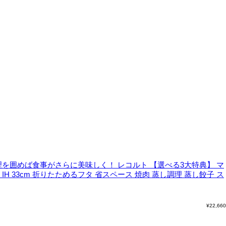
理を囲めば食事がさらに美味しく！
レコルト 【選べる3大特典】 マ
H 33cm 折りたためるフタ 省スペース 焼肉 蒸し調理 蒸し餃子 ス
¥
22,660