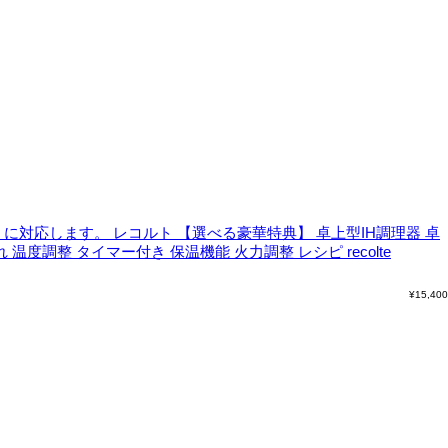
」に対応します。
レコルト 【選べる豪華特典】 卓上型IH調理器 卓
 温度調整 タイマー付き 保温機能 火力調整 レシピ recolte
¥
15,400