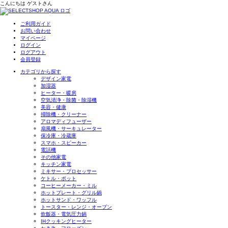
こんにちは
ゲスト
さん
ご利用ガイド
お問い合わせ
マイページ
ログイン
ログアウト
会員登録
カテゴリから探す
デザイン家電
加湿器
ヒーター・暖房
空気清浄・除菌・除湿機
美容・健康
掃除機・クリーナー
アロマディフューザー
扇風機・サーキュレーター
保冷庫・冷蔵庫
スマホ・スピーカー
電話機
その他家電
キッチン家電
ミキサー・プロセッサー
ケトル・ポット
コーヒーメーカー・ミル
ホットプレート・グリル鍋
ホットサンド・ワッフル
トースター・レンジ・オーブン
炊飯器・電気圧力鍋
IHクッキングヒーター