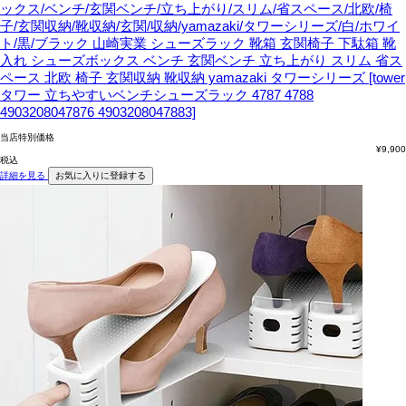
ックス/ベンチ/玄関ベンチ/立ち上がり/スリム/省スペース/北欧/椅
子/玄関収納/靴収納/玄関/収納/yamazaki/タワーシリーズ/白/ホワイ
ト/黒/ブラック
山崎実業 シューズラック 靴箱 玄関椅子 下駄箱 靴
入れ シューズボックス ベンチ 玄関ベンチ 立ち上がり スリム 省ス
ペース 北欧 椅子 玄関収納 靴収納 yamazaki タワーシリーズ [tower
タワー 立ちやすいベンチシューズラック 4787 4788
4903208047876 4903208047883]
当店特別価格
¥
9,900
税込
詳細を見る
お気に入りに登録する