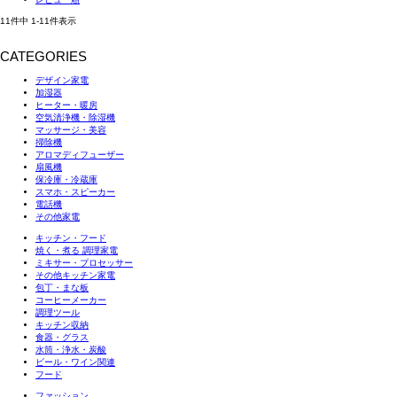
11
件中
1
-
11
件表示
CATEGORIES
デザイン家電
加湿器
ヒーター・暖房
空気清浄機・除湿機
マッサージ・美容
掃除機
アロマディフューザー
扇風機
保冷庫・冷蔵庫
スマホ・スピーカー
電話機
その他家電
キッチン・フード
焼く・煮る 調理家電
ミキサー・プロセッサー
その他キッチン家電
包丁・まな板
コーヒーメーカー
調理ツール
キッチン収納
食器・グラス
水筒・浄水・炭酸
ビール・ワイン関連
フード
ファッション