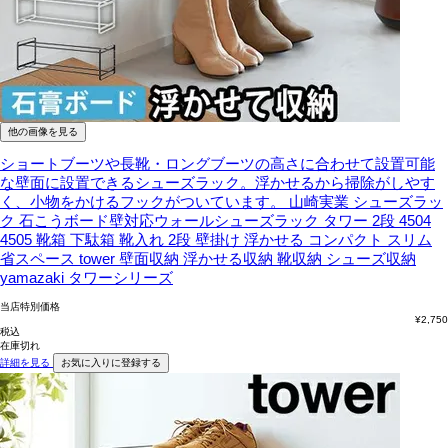
他の画像を見る
ショートブーツや長靴・ロングブーツの高さに合わせて設置可能
な壁面に設置できるシューズラック。浮かせるから掃除がしやす
く、小物をかけるフックがついています。
山崎実業 シューズラッ
ク 石こうボード壁対応ウォールシューズラック タワー 2段 4504
4505 靴箱 下駄箱 靴入れ 2段 壁掛け 浮かせる コンパクト スリム
省スペース tower 壁面収納 浮かせる収納 靴収納 シューズ収納
yamazaki タワーシリーズ
当店特別価格
¥
2,750
税込
在庫切れ
詳細を見る
お気に入りに登録する