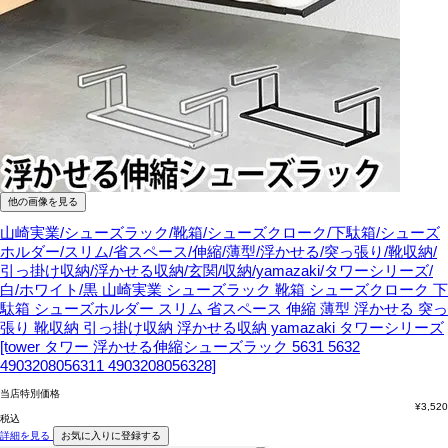
他の画像を見る
山崎実業/シューズラック/靴箱/シューズクローク/下駄箱/シューズ
ホルダー/スリム/省スペース/伸縮/薄型/浮かせる/突っ張り/靴収納/
引っ掛け収納/浮かせる収納/玄関/収納/yamazaki/タワーシリーズ/
白/ホワイト/黒
山崎実業 シューズラック 靴箱 シューズクローク 下
駄箱 シューズホルダー スリム 省スペース 伸縮 薄型 浮かせる 突っ
張り 靴収納 引っ掛け収納 浮かせる収納 yamazaki タワーシリーズ
[tower タワー 浮かせる伸縮シューズラック 5631 5632
4903208056311 4903208056328]
当店特別価格
¥
3,520
税込
詳細を見る
お気に入りに登録する