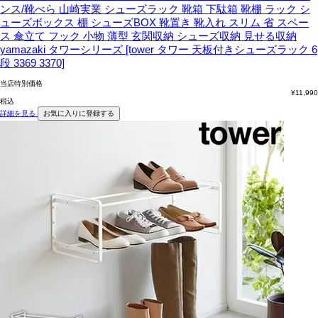
ンス/靴べら
山崎実業 シューズラック 靴箱 下駄箱 靴棚 ラック シ
ューズボックス 棚 シューズBOX 靴置き 靴入れ スリム 省 スペー
ス 傘立て フック 小物 薄型 玄関収納 シューズ収納 見せる収納
yamazaki タワーシリーズ [tower タワー 天板付きシューズラック 6
段 3369 3370]
当店特別価格
¥
11,990
税込
詳細を見る
お気に入りに登録する