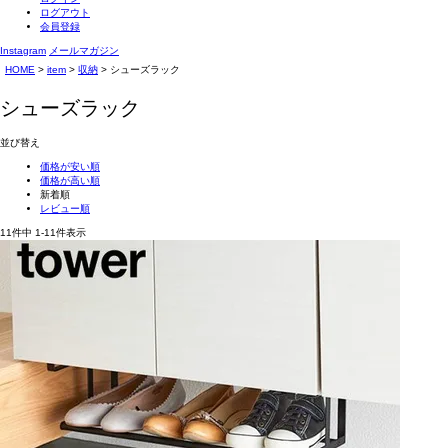
ログアウト
会員登録
Instagram
メールマガジン
HOME
item
収納
シューズラック
シューズラック
並び替え
価格が安い順
価格が高い順
新着順
レビュー順
11
件中
1
-
11
件表示