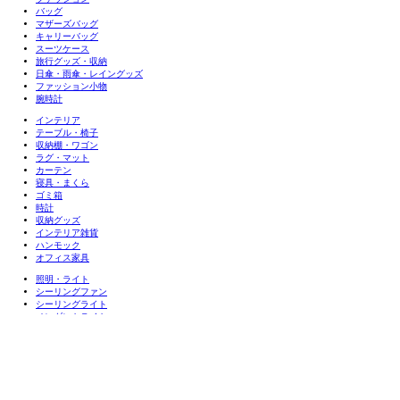
バッグ
マザーズバッグ
キャリーバッグ
スーツケース
旅行グッズ・収納
日傘・雨傘・レイングッズ
ファッション小物
腕時計
インテリア
テーブル・椅子
収納棚・ワゴン
ラグ・マット
カーテン
寝具・まくら
ゴミ箱
時計
収納グッズ
インテリア雑貨
ハンモック
オフィス家具
照明・ライト
シーリングファン
シーリングライト
ペンダントライト
クーキレイ
アロマライト
テーブル・デスクライト
LED電球
フロアライト
その他照明