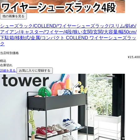
他の画像を見る
シューズラック/COLLEND/ワイヤーシューズラック/スリム/斜め/
アイアン/キャスター/ワイヤー/4段/狭い玄関/玄関/大容量/幅50cm/
下駄箱/移動式/金属/コンパクト
COLLEND ワイヤーシューズラッ
ク
当店特別価格
¥
15,400
税込
在庫切れ
詳細を見る
お気に入りに登録する