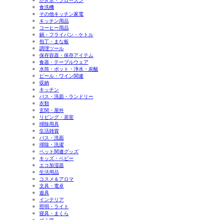
かき氷・フローズン
食洗機
その他キッチン家電
キッチン用品
コーヒー用品
鍋・フライパン・ケトル
包丁・まな板
調理ツール
保存容器・保存アイテム
食器・テーブルウェア
水筒・ポット・浄水・炭酸
ビール・ワイン関連
収納
キッチン
バス・洗面・ランドリー
衣類
玄関・屋外
リビング・居室
掃除用具
生活雑貨
バス・洗面
掃除・洗濯
ペット関連グッズ
キッズ・ベビー
エコ加湿器
生活用品
コスメ＆アロマ
文具・電卓
遊具
インテリア
照明・ライト
寝具・まくら