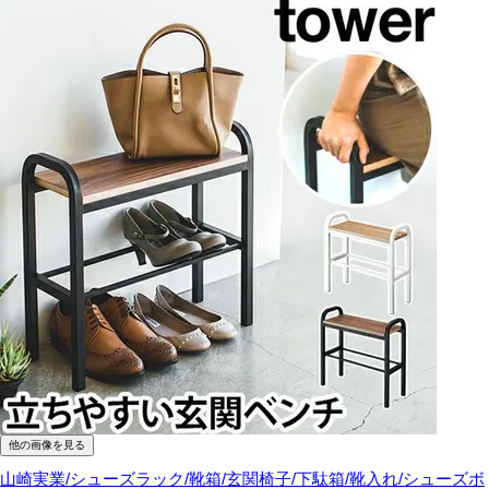
他の画像を見る
山崎実業/シューズラック/靴箱/玄関椅子/下駄箱/靴入れ/シューズボ