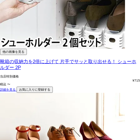
他の画像を見る
靴箱の収納力を2倍に上げて 片手でサッと取り出せる！
シューホ
ルダー 2P
当店特別価格
¥
715
税込
〜
詳細を見る
お気に入りに登録する