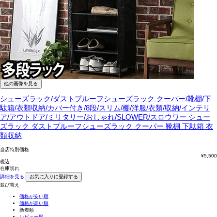
他の画像を見る
シューズラック/ダストプルーフシューズラック クーパー/靴棚/下
駄箱/衣類収納/カバー付き/8段/スリム/棚/洋服/衣類/収納/インテリ
ア/アウトドア/ミリタリー/おしゃれ/SLOWER/スロウワー
シュー
ズラック ダストプルーフシューズラック クーパー 靴棚 下駄箱 衣
類収納
当店特別価格
¥
5,500
税込
在庫切れ
詳細を見る
お気に入りに登録する
並び替え
価格が安い順
価格が高い順
新着順
レビュー順