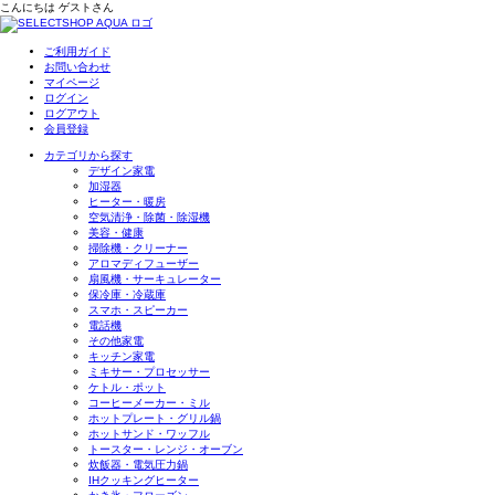
こんにちは
ゲスト
さん
ご利用ガイド
お問い合わせ
マイページ
ログイン
ログアウト
会員登録
カテゴリから探す
デザイン家電
加湿器
ヒーター・暖房
空気清浄・除菌・除湿機
美容・健康
掃除機・クリーナー
アロマディフューザー
扇風機・サーキュレーター
保冷庫・冷蔵庫
スマホ・スピーカー
電話機
その他家電
キッチン家電
ミキサー・プロセッサー
ケトル・ポット
コーヒーメーカー・ミル
ホットプレート・グリル鍋
ホットサンド・ワッフル
トースター・レンジ・オーブン
炊飯器・電気圧力鍋
IHクッキングヒーター