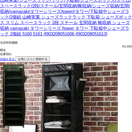
山崎実業/シューズラック/ラック/下駄箱/シューズボックス/スリム/
スペースラック/2段/スチール/玄関収納/靴収納/シューズ収納/玄関/
収納/yamazaki/タワーシリーズ/tower//タワー/下駄箱中シューズラ
ック/2個組
山崎実業 シューズラックラック 下駄箱 シューズボック
ス スリム スペースラック 2段 スチール 玄関収納 靴収納 シューズ
収納 yamazaki タワーシリーズ [tower タワー 下駄箱中シューズラ
ック 2個組 5160 5161 4903208051606 4903208051613]
当店特別価格
¥
3,300
税込
在庫切れ
詳細を見る
お気に入りに登録する