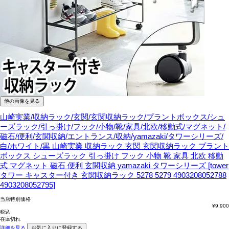
他の画像を見る
山崎実業/収納ラック/玄関/玄関収納ラック/プラントボックス/シュ
ーズラック/引っ掛け/フック/小物/靴/家具/北欧/移動式/マグネット/
磁石/便利/玄関収納/エントランス/収納/yamazaki/タワーシリーズ/
白/ホワイト/黒
山崎実業 収納ラック 玄関 玄関収納ラック プラント
ボックス シューズラック 引っ掛け フック 小物 靴 家具 北欧 移動
式 マグネット 磁石 便利 玄関収納 yamazaki タワーシリーズ [tower
タワー キャスター付き 玄関収納ラック 5278 5279 4903208052788
4903208052795]
当店特別価格
¥
9,900
税込
在庫切れ
詳細を見る
お気に入りに登録する