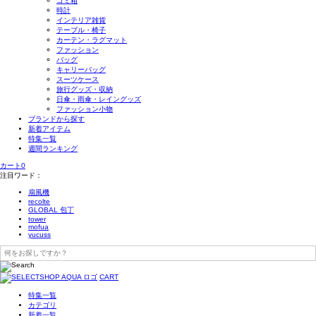
ゴミ箱
時計
インテリア雑貨
テーブル・椅子
カーテン・ラグマット
ファッション
バッグ
キャリーバッグ
スーツケース
旅行グッズ・収納
日傘・雨傘・レイングッズ
ファッション小物
ブランドから探す
新着アイテム
特集一覧
週間ランキング
カート
0
注目ワード：
扇風機
recolte
GLOBAL 包丁
tower
mofua
yucuss
CART
特集一覧
カテゴリ
新着一覧