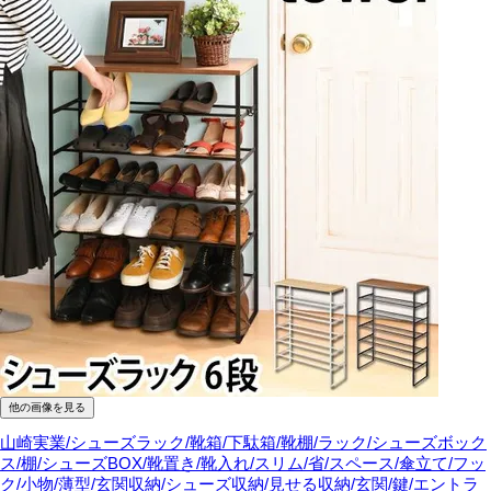
他の画像を見る
山崎実業/シューズラック/靴箱/下駄箱/靴棚/ラック/シューズボック
ス/棚/シューズBOX/靴置き/靴入れ/スリム/省/スペース/傘立て/フッ
ク/小物/薄型/玄関収納/シューズ収納/見せる収納/玄関/鍵/エントラ