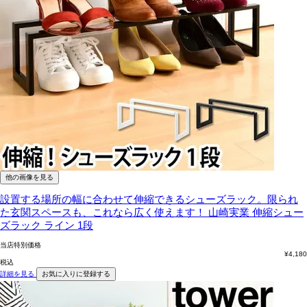
他の画像を見る
設置する場所の幅に合わせて伸縮できるシューズラック。限られ
た玄関スペースも、これなら広く使えます！
山崎実業 伸縮シュー
ズラック ライン 1段
当店特別価格
¥
4,180
税込
詳細を見る
お気に入りに登録する