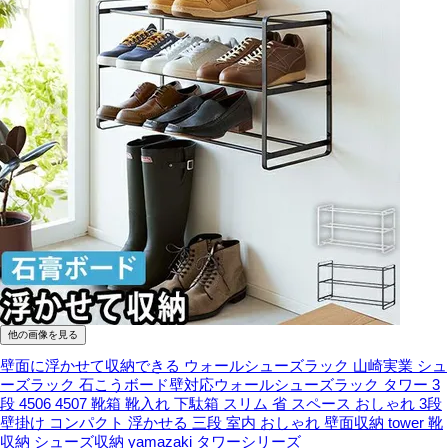
他の画像を見る
壁面に浮かせて収納できる ウォールシューズラック
山崎実業 シュ
ーズラック 石こうボード壁対応ウォールシューズラック タワー 3
段 4506 4507 靴箱 靴入れ 下駄箱 スリム 省 スペース おしゃれ 3段
壁掛け コンパクト 浮かせる 三段 室内 おしゃれ 壁面収納 tower 靴
収納 シューズ収納 yamazaki タワーシリーズ