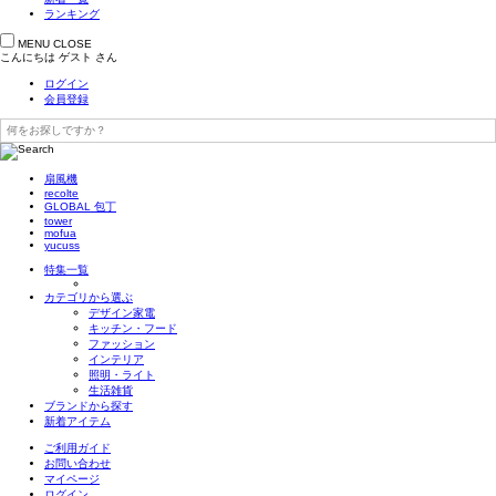
ランキング
MENU
CLOSE
こんにちは
ゲスト
さん
ログイン
会員登録
扇風機
recolte
GLOBAL 包丁
tower
mofua
yucuss
特集一覧
カテゴリから選ぶ
デザイン家電
キッチン・フード
ファッション
インテリア
照明・ライト
生活雑貨
ブランドから探す
新着アイテム
ご利用ガイド
お問い合わせ
マイページ
ログイン